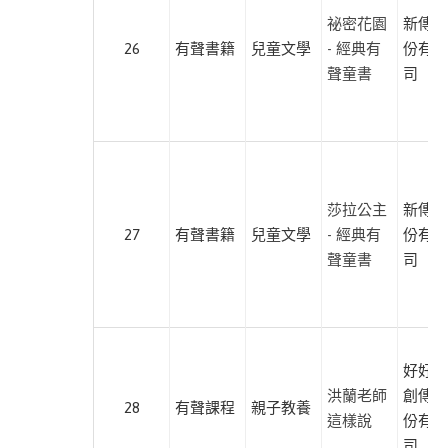
工
祕密花園
新傳媒
坊
26
有聲書籍
兒童文學
- 經典有
份有限
聲童書
司
世
茂
出
版
布
莎拉公主
新傳媒
克
27
有聲書籍
兒童文學
- 經典有
份有限
文
聲童書
司
化
幼
福
文
好好聽
化
洪蘭老師
創傳媒
(貴
28
有聲課程
親子教養
這樣說
份有限
族
司