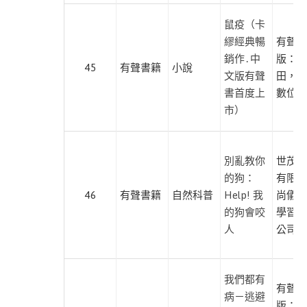
蔚
鼠疫（卡
藍
繆經典暢
有聲出
文
銷作․中
版：麥
化
45
有聲書籍
小說
文版有聲
田，尚
獨
書首度上
數位學
步
市）
文
化
別亂教你
世茂出
積
的狗：
有限公
木
46
有聲書籍
自然科普
Help! 我
尚儀數
文
的狗會咬
學習有
化
人
公司
貓
頭
我們都有
鷹
有聲出
病－逃避
出
版：布