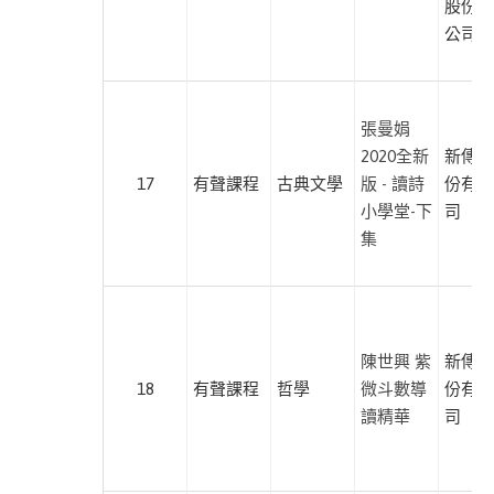
股份有
子
公司
教
養
此分類有
(8)
本書
張曼娟
自
2020全新
新傳媒
然
17
有聲課程
古典文學
版 - 讀詩
份有限
科
小學堂-下
司
普
集
此分類有
(4)
本書
人
文
社
陳世興 紫
新傳媒
科
18
有聲課程
哲學
微斗數導
份有限
此分類有
(4)
讀精華
司
本書
醫
療