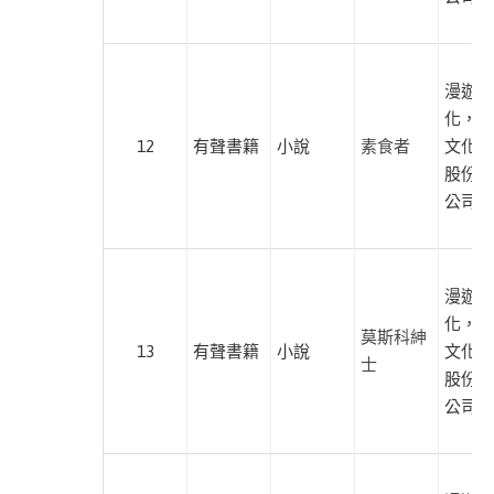
本書
商
業
此分類有
(23)
漫遊者
本書
化，遍
生
12
有聲書籍
小說
素食者
文化傳
活
股份有
此分類有
(12)
公司
本書
古
典
文
漫遊者
學
化，遍
此分類有
(36)
莫斯科紳
13
有聲書籍
小說
文化傳
本書
士
語
股份有
言
公司
學
習
此分類有
(9)