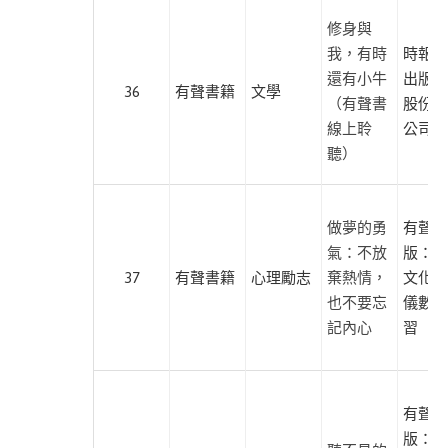
時
修身與
報
我，有時
時報文
文
還有小牛
出版企
36
有聲書籍
文學
化
（有聲書
股份有
線上聆
公司
馬
聽）
可
孛
羅
做夢的勇
有聲出
氣：不放
版：沐
商
37
有聲書籍
心理勵志
棄熱情，
文化、
周
也不要忘
儀數位
出
記內心
習
版
晨
星
有聲出
出
版：布
版