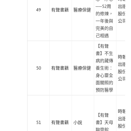
尋
──52周
出版企
49
有聲書籍
醫療保健
導
的修煉，
股份有
覽
一年後與
公司
完美的自
生
己相遇
命
寫
【有聲
作
書】不生
時報文
經
病的藏傳
出版企
典
50
有聲書籍
醫療保健
養生術：
股份有
故
身心靈全
公司
面關照的
事
預防醫學
文
化
時報文
【有聲
知
出版企
51
有聲書籍
小說
書】天母
識
股份有
聊齋館
教