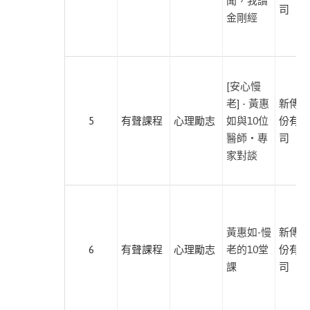
聞，我讀
本書
司
自
金剛經
然
科
普
此分類有
(15)
[安心慢
本書
老] - 黃惠
新傳媒
醫
5
有聲課程
心理勵志
如與10位
份有限
療
醫師‧專
司
保
家對談
健
此分類有
(62)
本書
歷
史
黃惠如-慢
新傳媒
此分類有
(35)
6
有聲課程
心理勵志
老的10堂
份有限
本書
生
課
司
活
此分類有
(30)