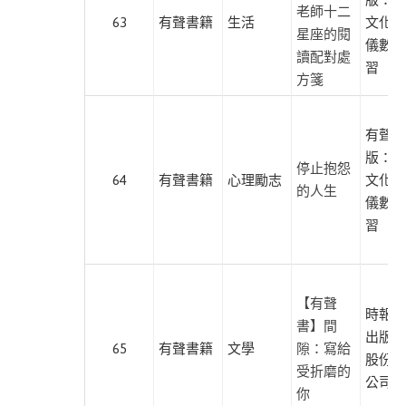
老師十二
63
有聲書籍
生活
文化、
星座的閱
儀數位
讀配對處
習
方箋
有聲出
版：布
停止抱怨
64
有聲書籍
心理勵志
文化、
的人生
儀數位
習
【有聲
時報文
書】間
出版企
65
有聲書籍
文學
隙：寫給
股份有
受折磨的
公司
你