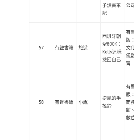
子讀書筆
公司
記
有聲出
西班牙朝
版：蔚
聖800K：
57
有聲書籍
旅遊
文化、
Kelly這樣
儀數位
撿回自己
習
有聲出
版：臺
逆風的手
58
有聲書籍
小說
商務印
搖鈴
館、尚
數位學