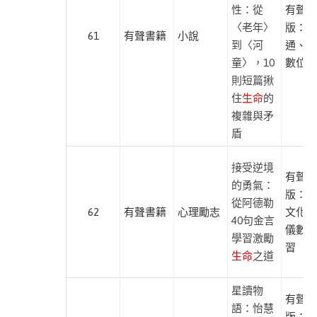
性：從
有聲出
〈老年〉
版：紅
61
有聲書籍
小說
到〈河
通、尚
童〉，10
數位學
則短篇揪
住
生命
的
複雜與矛
盾
接受逆境
有聲出
的勇氣：
版：布
從阿德勒
62
有聲書籍
心理勵志
文化、
40句金言
儀數位
學習激勵
習
生命
之道
星讀物
有聲出
語：怡慧
版：有