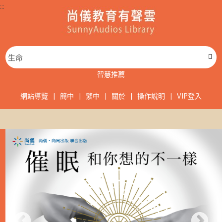
:::
智慧推薦
網站導覽
|
簡中
|
繁中
|
關於
|
操作說明
|
VIP登入