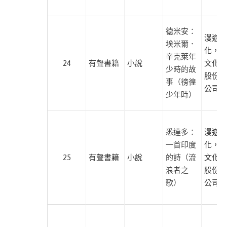
田
出
版
德米安：
漫遊者
埃米爾．
大
化，遍
辛克萊年
好
24
有聲書籍
小說
文化傳
少時的故
文
股份有
事（徬徨
化
公司
少年時）
小
麥
田
悉達多：
漫遊者
一首印度
化，遍
太
25
有聲書籍
小說
的詩（流
文化傳
雅
浪者之
股份有
出
歌）
公司
版
心
靈