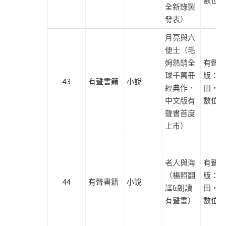
數位學
旁
全新錄製
發表）
道
月亮與六
聲
便士（毛
出
姆熱銷全
有聲出
版
球千萬冊
版：麥
43
有聲書籍
小說
遍
經典作．
田，尚
路
中文版有
數位學
文
聲書首度
化
上市）
臺
灣
老人與海
有聲出
商
（楊照翻
版：麥
務
44
有聲書籍
小說
譯&朗讀
田，尚
印
有聲書）
數位學
書
館