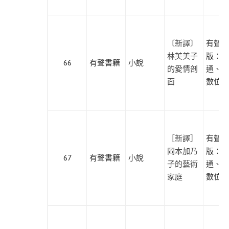
〔新譯〕
有聲出
林芙美子
版：紅
66
有聲書籍
小說
的愛情剖
通、尚
面
數位學
［新譯］
有聲出
岡本加乃
版：紅
67
有聲書籍
小說
子的藝術
通、尚
家庭
數位學