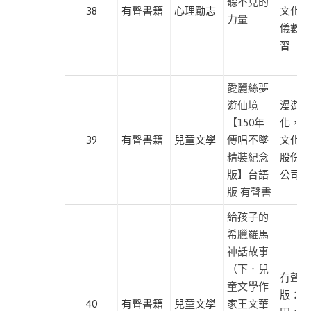
聽不見的
38
有聲書籍
心理勵志
文化、
力量
麥
儀數位
田
習
麥
浩
愛麗絲夢
斯
遊仙境
漫遊者
【150年
化，遍
創
39
有聲書籍
兒童文學
傳唱不墜
文化傳
意
精裝紀念
股份有
市
版】台語
公司
集
版 有聲書
游
給孩子的
擊
希臘羅馬
文
神話故事
化
（下．兒
有聲出
童文學作
陽
版：小
40
有聲書籍
兒童文學
家王文華
明