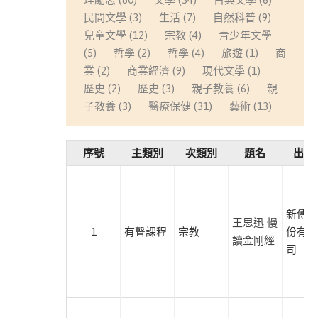
此分類有
(223)
民間文學 (3)
生活 (7)
自然科普 (9)
本書
兒
兒童文學 (12)
宗教 (4)
青少年文學
童
(5)
哲學 (2)
哲學 (4)
旅遊 (1)
商
文
業 (2)
商業經濟 (9)
現代文學 (1)
學
歷史 (2)
歷史 (3)
親子教養 (6)
親
此分類有
(174)
子教養 (3)
醫療保健 (31)
藝術 (13)
本書
民
間
序號
主類別
次類別
題名
出版
文
學
此分類有
(3)
新傳媒
本書
王思迅 慢
商
1
有聲課程
宗教
份有限
讀金剛經
業
司
經
濟
此分類有
(41)
本書