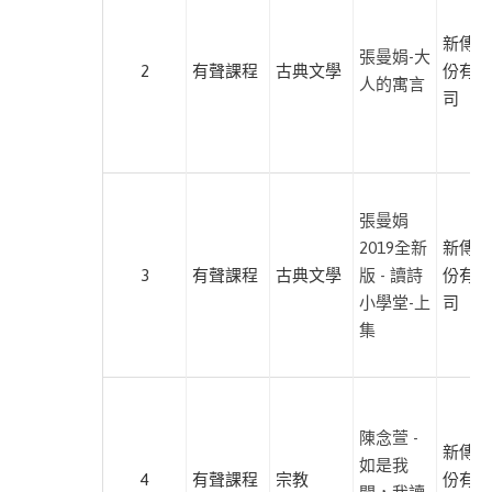
哲
學
新傳媒
張曼娟-大
此分類有
(8)
2
有聲課程
古典文學
份有限
人的寓言
本書
司
文
學
此分類有
(79)
本書
心
張曼娟
理
2019全新
新傳媒
勵
3
有聲課程
古典文學
版 - 讀詩
份有限
志
小學堂-上
司
此分類有
(129)
集
本書
親
子
教
陳念萱 -
養
新傳媒
如是我
此分類有
(39)
4
有聲課程
宗教
份有限