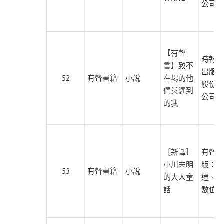
公司
育
哲
學
親
【有聲
時報文
子
書】致不
出版企
管
52
有聲書籍
小說
在場的他
股份有
理
們與遲到
公司
心
的我
靈
藝
術
歷
［新譯］
有聲出
史
小川未明
版：紅
53
有聲書籍
小說
生
的大人童
通、尚
活
話
數位學
納
尼