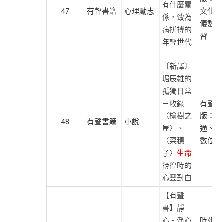
有什麼關
版
47
有聲書籍
心理勵志
文化、
係，致為
儀數位
戴
病拼搏的
習
晨
年輕世代
志
及
〔新譯〕
尚
堀辰雄的
儀
孤獨日常
有
－收錄
有聲出
聲
〈榆樹之
版：紅
48
有聲書籍
小說
製
屋〉、
通、尚
播
〈菜穗
數位學
子〉
生命
徬徨時的
心靈對白
熱
【有聲
門
書】靜
搜
心・淨心
時報文