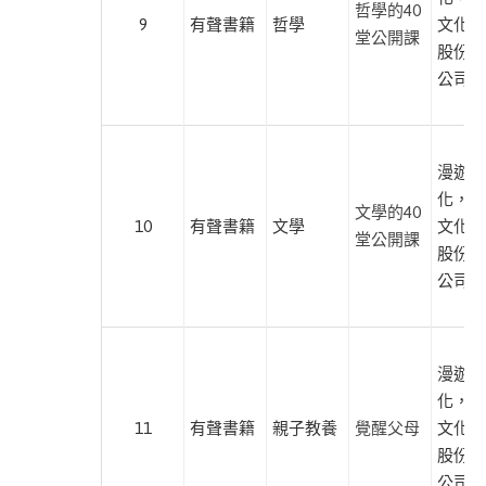
哲學的40
此分類有
(21)
9
有聲書籍
哲學
文化傳
堂公開課
本書
股份有
公司
進入
有聲
漫遊者
此分類有
課程
化，遍
本書
(189)
文學的40
10
有聲書籍
文學
文化傳
堂公開課
股份有
宗
公司
教
此分類有
(4)
本書
心
漫遊者
理
化，遍
勵
11
有聲書籍
親子教養
覺醒父母
文化傳
志
股份有
此分類有
(49)
公司