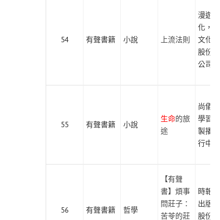
亞
漫遊者
傳
化，遍
奇
54
有聲書籍
小說
上流法則
文化傳
股份有
愛
公司
麗
絲
心
尚儀數
理
生命
的旅
學習有
閱
55
有聲書籍
小說
途
製播暨
讀
行中心
成
長
文
【有聲
學
書】煩事
時報文
創
問莊子：
出版企
56
有聲書籍
哲學
作
苦苓的莊
股份有