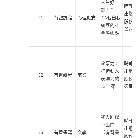
人生好
線
時報文
難！？-
上
出版企
31
有聲課程
心理勵志
-16個自我
聽
股份有
省察的社
公司
沐
會學觀點
光
文
化
故事力：
時報文
尚
打造動人
出版企
儀
32
有聲課程
商業
表達力的
股份有
有
15堂課
公司
聲
製
播
采
我與貍奴
時報文
實
不出門
出版企
文
33
有聲書籍
文學
（有聲書
股份有