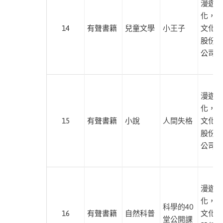
漫遊者
本書
化，遍
現
14
有聲書籍
兒童文學
小王子
文化傳
代
股份有
文
公司
學
此分類有
(6)
本書
藝
漫遊者
術
化，遍
此分類有
(21)
15
有聲書籍
小說
人間失格
文化傳
本書
哲
股份有
學
公司
此分類有
(2)
本書
歷
史
漫遊者
此分類有
(8)
化，遍
科學的40
本書
16
有聲書籍
自然科普
文化傳
親
堂公開課