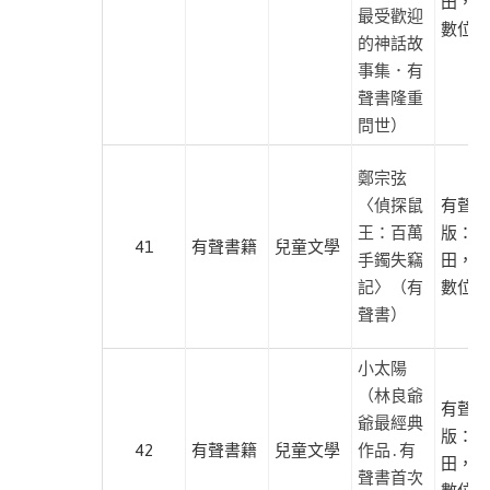
田，尚
最受歡迎
交
數位學
的神話故
大
事集．有
出
聲書隆重
版
問世）
社
愛
鄭宗弦
播
〈偵探鼠
有聲出
聽
王：百萬
版：小
41
有聲書籍
兒童文學
書
手鐲失竊
田，尚
FM
記〉（有
數位學
聲書）
暖
暖
小太陽
書
（林良爺
屋
有聲出
爺最經典
版：麥
溪
42
有聲書籍
兒童文學
作品․有
田，尚
水
聲書首次