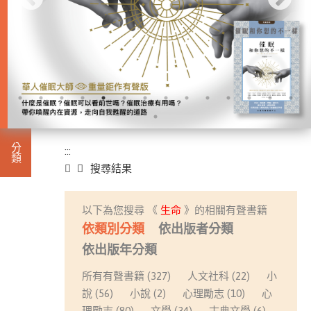
:::
分類
:::
首頁
搜尋結果
進入
有聲
以下為您搜尋 《
生命
》的相關有聲書籍
此分類有
書籍
依類別分類
依出版者分類
本書
(933)
依出版年分類
所有有聲書籍 (327)
人文社科 (22)
小
小
說 (56)
小說 (2)
心理勵志 (10)
心
說
理勵志 (80)
文學 (34)
古典文學 (6)