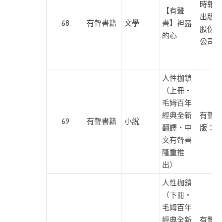
時報文
【有聲
出版企
68
有聲書籍
文學
書】袒露
股份有
的心
公司
人性枷鎖
（上冊・
毛姆百年
經典全新
有聲出
69
有聲書籍
小說
翻譯・中
版：麥
文有聲書
隆重推
出）
人性枷鎖
（下冊・
毛姆百年
經典全新
有聲出