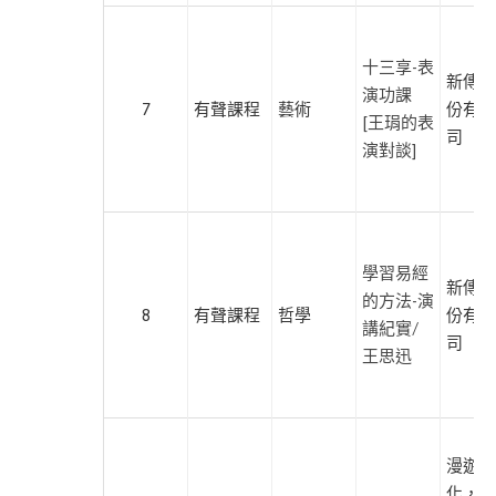
本書
旅
遊
十三享-表
新傳媒
此分類有
(6)
演功課
7
有聲課程
藝術
份有限
本書
[王琄的表
人
司
演對談]
文
社
科
此分類有
(62)
本書
學習易經
藝
新傳媒
的方法-演
術
8
有聲課程
哲學
份有限
講紀實/
此分類有
(6)
司
王思迅
本書
青
少
年
文
漫遊者
學
化，遍