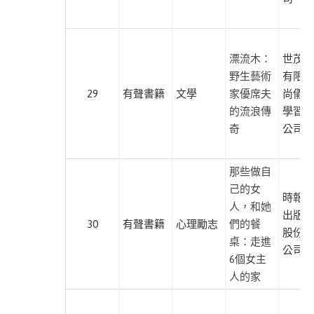
唱
片)
禾
漂流木：
世茂出
禾
野生藝術
有限公
文
29
有聲書籍
文學
家優席夫
尚儀數
化
的流浪傳
學習有
好
奇
公司
好
聽
那些做自
FM
己的女
時報文
人，和她
有
出版企
30
有聲書籍
心理勵志
們的餐
鹿
股份有
桌：走進
文
公司
6個女主
化
人的家
孜
孜