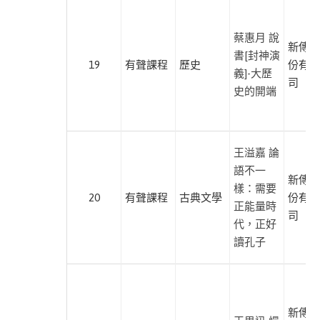
保
健
蔡惠月 說
此分類有
(3)
新傳媒
書[封神演
本書
19
有聲課程
歷史
份有限
義]-大歷
司
史的開端
進入
有
聲
王溢嘉 論
戲
語不一
此分類有
劇
新傳媒
樣：需要
本書
(17)
20
有聲課程
古典文學
份有限
正能量時
司
代，正好
小
讀孔子
說
此分類有
(7)
本書
民
新傳媒