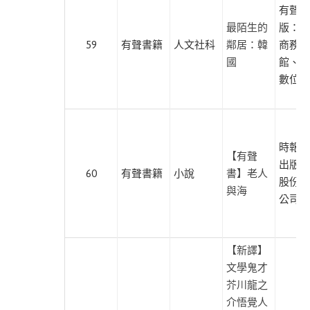
有聲出
最陌生的
版：臺
59
有聲書籍
人文社科
鄰居：韓
商務印
國
館、尚
數位學
時報文
【有聲
出版企
60
有聲書籍
小說
書】老人
股份有
與海
公司
【新譯】
文學鬼才
芥川龍之
介悟覺人