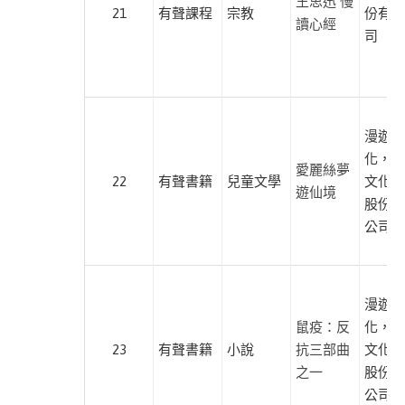
間
王思迅 慢
21
有聲課程
宗教
份有限
文
讀心經
司
學
此分類有
(10)
本書
漫遊者
化，遍
愛麗絲夢
22
有聲書籍
兒童文學
文化傳
出
遊仙境
股份有
版
公司
社
十
字
漫遊者
星
鼠疫：反
化，遍
球
23
有聲書籍
小說
抗三部曲
文化傳
之一
股份有
大
公司