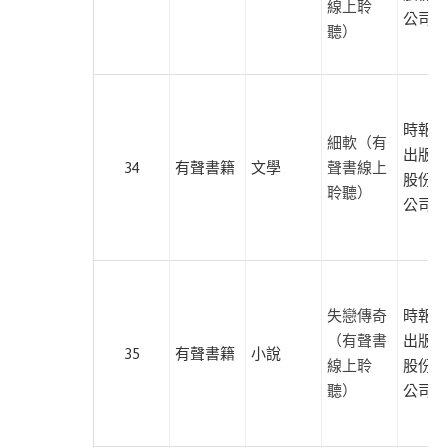
化
線上聆
公司
聽）
南
方
家
園
時報文
細軟（有
出版企
柿
34
有聲書籍
文學
聲書線上
股份有
子
聆聽）
公司
文
化
紅
通
失戀傳奇
時報文
通
（有聲書
出版企
35
有聲書籍
小說
旅
線上聆
股份有
讀
聽）
公司
雜
誌