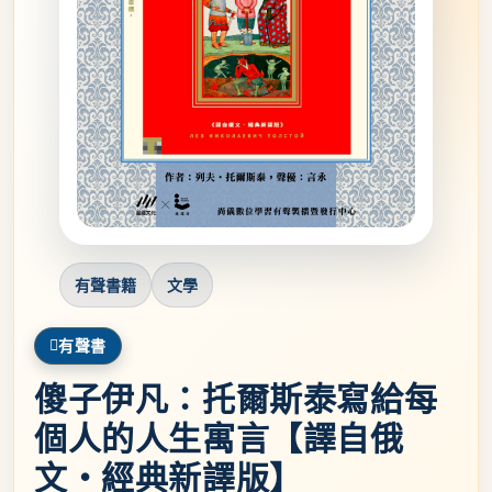
有聲書籍
文學
有聲書
傻子伊凡：托爾斯泰寫給每
個人的人生寓言【譯自俄
文‧經典新譯版】