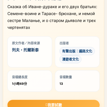
Сказка об Иване-дураке и его двух братьях:
Семене-воине и Тарасе- брюхане, и немой
сестре Маланье, и о старом дьяволе и трех
чертенятах
原文作者／內容來源
出版者
列夫・托爾斯泰
有聲出版：遍路文化
漫遊者文化
音檔總長度
音檔數量
1小時49分
13
我要試聽