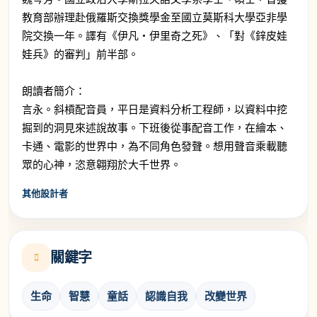
教育部辦理赴俄羅斯交換獎學金至國立莫斯科大學亞非學
院交換一年。譯有《伊凡・伊里奇之死》、「對《鋅皮娃
娃兵》的審判」前半部。
朗讀者簡介：
言永。斜槓配音員，平日是資料分析工程師，以資料中挖
掘到的洞見來述說故事。下班後從事配音工作，在繪本、
卡通、電影的世界中，為不同角色發聲。想用聲音乘載聽
眾的心神，恣意翱翔於大千世界。
其他設計者
關鍵字
生命
智慧
童話
認識自我
改變世界