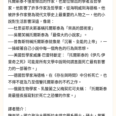
托爾斯泰不僅是傑出的作家，也是位傑出的學者及哲學
家，他影響了許多作家及哲學家，從海明威到海德格。他
被許多作家譽為現代文學史上最重要的人物之一，他的小
說對生活影響深遠，像是：
──杜思妥耶夫斯基稱托爾斯泰為「崇高的藝術家」
──吳爾芙稱托爾斯泰為「最偉大的小說家」。
──普魯斯特稱托爾斯泰就像是「沉著、全能的上帝」，一
一操縱著自己小說中每一個角色的行為與思想。
──美國哲學家威廉‧巴雷特斷定：「托爾斯泰的《伊凡‧伊
里奇之死》可能是所有文學中說明何謂直面死亡最有影響
力的一部著作。」
──德國哲學家海德格，在《存在與時間》中分析死亡，也
不得不提及乃至借鑒托爾斯泰的不朽之作。
──俄國生物學家、乳酸菌之父梅契尼可夫稱：「托爾斯泰
是最擅長描寫對於死亡之恐懼的作家。」
譯者簡介：
魏岑芳。國立政治大學斯拉夫語文學系學士、碩士，曾獲