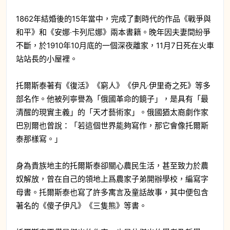
1862年結婚後的15年當中，完成了劃時代的作品《戰爭與
和平》和《安娜‧卡列尼娜》兩本書籍。晚年因夫妻間紛爭
不斷，於1910年10月底的一個深夜離家，11月7日死在火車
站站長的小屋裡。
托爾斯泰著有《復活》《窮人》《伊凡‧伊里奇之死》等多
部名作。他被列寧譽為「俄國革命的鏡子」，是具有「最
清醒的現實主義」的「天才藝術家」。俄國猶太裔劇作家
巴別爾也曾說：「若這個世界能夠寫作，那它會像托爾斯
泰那樣寫。」
身為貴族地主的托爾斯泰卻關心農民生活，甚至致力於農
奴解放，曾在自己的領地上爲農家子弟開辦學校，編寫字
母書。托爾斯泰也寫了許多寓言及童話故事，其中便包含
著名的《傻子伊凡》《三隻熊》等書。