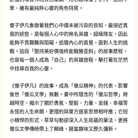
笨、擁有最純粹心靈的角色特質。
傻子伊凡象徵著我們心中還未被污染的良知，最接近真
我的狀態，是每個人心中的無名英雄、超級隊友，因此
能夠不畏艱難與阻礙，追隨內心的直覺，面對人生的挑
戰。這段「堅持美好價值終能戰勝歪斜」的故事歷程，
也是每一個人成為「自己」的英雄旅程，擊打著在茫然
中找尋自我的心靈。
《傻子伊凡》的故事，成為「傻瓜精神」的代表，影響
後世「傻瓜文學」無數。書中所隱含的「傻瓜哲學」跨
越時空，揭示了關於勇氣、堅毅、力量、金錢、幸福等
永恆的人生命題，更隱約與東方道家思想相呼應；它短
小精悍的形式、草草勾勒卻深入人生底蘊的筆法，更將
傻瓜文學傳統帶上了顛峰，饒富趣味又歷久彌新。