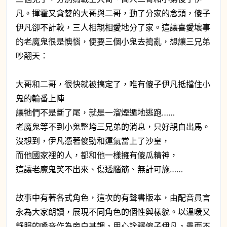
凡。揮霍又貪婪的大哥與二哥，動了分家的念頭，傻子
伊凡卻不計較，三人相親相愛地分了家。這讓喜愛壞事
的老魔鬼很是懊惱，便要三個小鬼去搗亂，想讓三兄弟
吵翻天：
大哥和二哥，很快就被搞定了，唯有傻子伊凡抵擋住小
鬼的輪番上陣
讓牠們不是斷了尾，就是一溜煙遁地逃跑……
老魔鬼等不到小鬼整垮三兄弟的消息，只好親自出馬。
沒想到，伊凡憑著傻勁和運氣當上了沙皇，
而他國家裡的人，都和他一樣擁有傻瓜精神，
這讓老魔鬼笑不出來、傷透腦筋、無計可施……
故事中有著各式角色，這次的有聲書版本，由配音員言
永為大家朗讀，展現不同角色的個性與樣貌。以溫暖又
舒服的嗓音作為旁白基調，用心詮釋傻子伊凡，愚而不