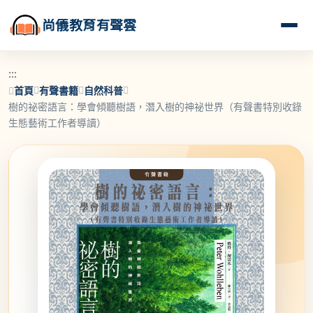
尚儀教育有聲雲
:::
首頁
有聲書籍
自然科普
樹的祕密語言：學會傾聽樹語，潛入樹的神祕世界（有聲書特別收錄
生態藝術工作者導讀）