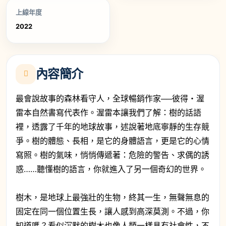
上線年度
2022
內容簡介
最會說故事的森林看守人，全球暢銷作家──彼得・渥
雷本自然書寫代表作。渥雷本讓我們了解：樹的話語
裡，透露了千年的地球故事，述說著地底寧靜的生存競
爭。樹的體態、長相，是它的身體語言，更是它的心情
寫照。樹的氣味，悄悄傳遞著：危險的警告、求偶的誘
惑……聽懂樹的語言，你就進入了另一個奇幻的世界。
樹木，是地球上最強壯的生物，終其一生，無聲無息的
固定在同一個位置生長，讓人感到高深莫測。不過，你
知道嗎？看似沉默的樹木也像人類一樣具有社會性，不