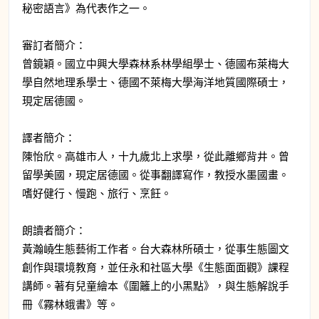
秘密語言》為代表作之一。
審訂者簡介：
曾鏡穎。國立中興大學森林系林學組學士、德國布萊梅大
學自然地理系學士、德國不萊梅大學海洋地質國際碩士，
現定居德國。
譯者簡介：
陳怡欣。高雄市人，十九歲北上求學，從此離鄉背井。曾
留學美國，現定居德國。從事翻譯寫作，教授水墨國畫。
嗜好健行、慢跑、旅行、烹飪。
朗讀者簡介：
黃瀚嶢∕生態藝術工作者。台大森林所碩士，從事生態圖文
創作與環境教育，並任永和社區大學《生態面面觀》課程
講師。著有兒童繪本《圍籬上的小黑點》，與生態解說手
冊《霧林蛾書》等。