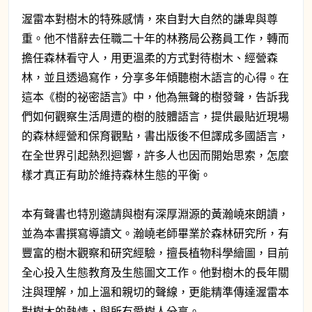
渥雷本對樹木的特殊感情，來自對大自然的謙卑與尊
重。他不惜辭去任職二十年的林務局公務員工作，轉而
擔任森林看守人，用更溫柔的方式對待樹木、經營森
林，並且透過寫作，分享多年傾聽樹木語言的心得。在
這本《樹的祕密語言》中，他為無聲的樹發聲，告訴我
們如何觀察生活周遭的樹的肢體語言，提供最貼近現場
的森林經營和保育觀點，書出版後不但譯成多國語言，
在全世界引起熱烈迴響，許多人也因而開始思索，怎麼
樣才真正有助於維持森林生態的平衡。
本有聲書也特別邀請與樹有深厚淵源的黃瀚嶢來朗讀，
並為本書撰寫導讀文。瀚嶢老師畢業於森林研究所，有
豐富的樹木觀察和研究經驗，擅長植物科學繪圖，目前
全心投入生態教育及生態圖文工作。他對樹木的長年關
注與理解，加上溫和親切的聲線，更能精準傳達渥雷本
對樹木的熱情，與所有愛樹人分享。