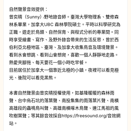
自然聲景音效提供：
曾奕晴（Sunny）∕野地錄音師。臺灣大學物理系、雙修森
林系畢業，加拿大UBC 森林學院碩士。平時以科學研究為
正職，遊走於鳥類、自然保育、與程式分析的專業間。同
時享受繪畫、寫作、及野外錄音帶來的生活反思，曾於西
伯利亞北極地區、臺灣、及加拿大收集鳥音及環境聲景。
看到水會想跳、看到山會想爬，喜歡一個人靜靜地走路。
熱愛夾腳拖、每天要花一個小時吃早餐。
目前居住於加拿大一個靠近北極的小鎮，夜裡可以看見極
光、後院可以看見黑熊。
本書自然聲景由曾奕晴授權使用，如基隆暖暖的森林雨
聲、台中烏石坑的落葉聲、南投集集的雨落葉片聲、南橫
高雄段的蟲鳴鳥叫聲、高雄南橫啄木鳥聲、連江馬祖的風
吹樹葉聲；等其餘音效採自https://freesound.org/音效網
站。