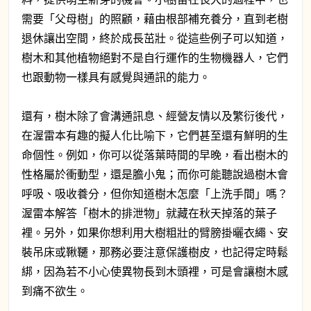
需要「父母樹」的照顧，藉由根部補充養分，直到老樹
退休讓出空間，終於成長茁壯。從這些例子可以知道，
樹木和其他植物絕對不是自行運作的生物機器人，它們
也跟動物一樣具有感覺與通訊的能力。
還有，樹木除了會溝通訊息、經營友情以及繁衍後代，
在渥雷本有趣的擬人化比喻下，它們甚至還有鮮明的生
命個性。例如，你可以從落葉時間的早晚，看出樹木的
性格屬於衝動型，還是膽小鬼；而你可能聽說過樹木會
呼吸、吸收養分，但你知道樹木怎麼「上洗手間」嗎？
渥雷本解答「樹木的排泄物」就藏在秋天掉落的葉子
裡。另外，如果你想利用大樹粗壯的臂膀掛曬衣繩、安
裝吊床或鞦韆，那務必要注意保護樹皮，也記得定時鬆
綁，因為若不小心使異物長到木頭裡，可是會讓樹木感
到痛不欲生。