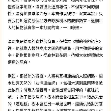
僅會互爭地盤，還會彼此通風報信；不但有不同的個
性，還有地位階級之分。本書作者彼得．渥雷本說，只
要我們知道從哪個地方去瞭解樹木的肢體語言，這個巨
大的植物就會像一本打開的書，一目瞭然。
渥雷本是德國的森林保育員，在這本《樹的祕密語言》
裡，他就像人類與樹木之間的翻譯員，用生動優美的文
字，從樹根到樹冠，從森林到花園，帶領大家解讀樹木
傳遞的訊息。
例如，根據他的觀察，人類有互相連結的人際網路，樹
木也有天然的「友情連結網」。當樹木遇到風雨時會彼
此依靠；發現入侵者時，會發出警告同伴的「氣味訊
號」；為了獲取陽光，樹木間也會相互競爭。結為夫妻
的「連理枝」樹木會在另一半過世時，繼續供給對方養
料，提供萌生新芽的機會。小樹苗在長大的過程中，也