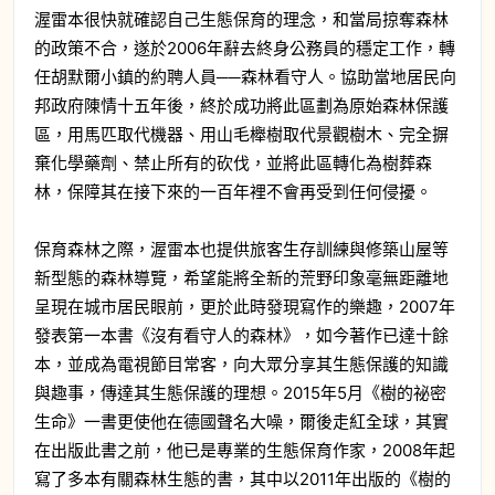
渥雷本很快就確認自己生態保育的理念，和當局掠奪森林
的政策不合，遂於2006年辭去終身公務員的穩定工作，轉
任胡默爾小鎮的約聘人員──森林看守人。協助當地居民向
邦政府陳情十五年後，終於成功將此區劃為原始森林保護
區，用馬匹取代機器、用山毛櫸樹取代景觀樹木、完全摒
棄化學藥劑、禁止所有的砍伐，並將此區轉化為樹葬森
林，保障其在接下來的一百年裡不會再受到任何侵擾。
保育森林之際，渥雷本也提供旅客生存訓練與修築山屋等
新型態的森林導覽，希望能將全新的荒野印象毫無距離地
呈現在城市居民眼前，更於此時發現寫作的樂趣，2007年
發表第一本書《沒有看守人的森林》，如今著作已達十餘
本，並成為電視節目常客，向大眾分享其生態保護的知識
與趣事，傳達其生態保護的理想。2015年5月《樹的祕密
生命》一書更使他在德國聲名大噪，爾後走紅全球，其實
在出版此書之前，他已是專業的生態保育作家，2008年起
寫了多本有關森林生態的書，其中以2011年出版的《樹的