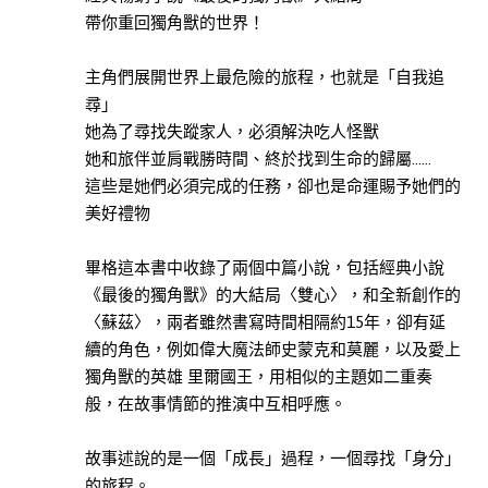
歷
帶你重回獨角獸的世界！
史
此分類有
(8)
主角們展開世界上最危險的旅程，也就是「自我追
本書
親
尋」
子
她為了尋找失蹤家人，必須解決吃人怪獸
教
她和旅伴並肩戰勝時間、終於找到生命的歸屬……
養
這些是她們必須完成的任務，卻也是命運賜予她們的
此分類有
(8)
美好禮物
本書
自
畢格這本書中收錄了兩個中篇小說，包括經典小說
然
《最後的獨角獸》的大結局〈雙心〉，和全新創作的
科
〈蘇茲〉，兩者雖然書寫時間相隔約15年，卻有延
普
續的角色，例如偉大魔法師史蒙克和莫麗，以及愛上
此分類有
(4)
獨角獸的英雄 里爾國王，用相似的主題如二重奏
本書
人
般，在故事情節的推演中互相呼應。
文
社
故事述說的是一個「成長」過程，一個尋找「身分」
科
的旅程。