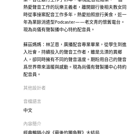
言
熱愛聲音工作的玩樂主義者，離開銀行後相夫教女同
學
時從事接案配音工作多年，熱愛拍照旅行美食，近一
習
年為業餘消遣型Podcaster——老文青的懷舊電台。
此分類有
(9)
現為尚儀有聲製播中心特約配音員。
本書
現
蘇茲媽媽：林芷恩，廣播配音專業畢業，從學生到進
代
入社會，持續投入的聲音工作者，雖是北漂的異鄉
文
人，卻同時擁有不同的聲音溫度。期盼用自己的聲音
學
爲世界帶來溫暖與感動。現為尚儀有聲製播中心特約
此分類有
(6)
配音員。
本書
藝
其他設計者
術
此分類有
(21)
音檔語言
本書
哲
中文
學
此分類有
(2)
內容簡介
本書
經典暢銷小說《最後的獨角獸》大結局