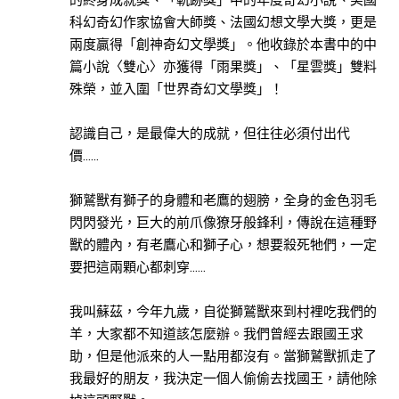
說
科幻奇幻作家協會大師獎、法國幻想文學大獎，更是
此分類有
(7)
兩度贏得「創神奇幻文學獎」。他收錄於本書中的中
本書
篇小說〈雙心〉亦獲得「雨果獎」、「星雲獎」雙料
民
殊榮，並入圍「世界奇幻文學獎」！
間
文
認識自己，是最偉大的成就，但往往必須付出代
學
價……
此分類有
(10)
本書
獅鷲獸有獅子的身體和老鷹的翅膀，全身的金色羽毛
閃閃發光，巨大的前爪像獠牙般鋒利，傳說在這種野
獸的體內，有老鷹心和獅子心，想要殺死牠們，一定
要把這兩顆心都刺穿……
出
版
我叫蘇茲，今年九歲，自從獅鷲獸來到村裡吃我們的
社
羊，大家都不知道該怎麼辦。我們曾經去跟國王求
助，但是他派來的人一點用都沒有。當獅鷲獸抓走了
十
我最好的朋友，我決定一個人偷偷去找國王，請他除
字