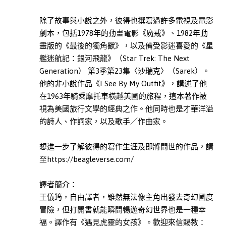
子
教
除了故事與小說之外，彼得也撰寫過許多電視及電影
養
劇本，包括1978年的動畫電影《魔戒》、1982年動
此分類有
(39)
畫版的《最後的獨角獸》，以及備受影迷喜愛的《星
本書
艦迷航記：銀河飛龍》（Star Trek: The Next
自
Generation） 第3季第23集〈沙瑞克〉（Sarek）。
然
他的非小說作品《I See By My Outfit》，講述了他
科
在1963年騎乘摩托車橫越美國的旅程，這本著作被
普
視為美國旅行文學的經典之作。他同時也是才華洋溢
此分類有
(15)
的詩人、作詞家，以及歌手／作曲家。
本書
醫
療
想進一步了解彼得的寫作生涯及即將問世的作品，請
保
至https://beagleverse.com/
健
此分類有
(62)
譯者簡介：
本書
王儀筠，自由譯者，雖然無法像主角出發去奇幻國度
歷
冒險，但打開書就能瞬間暢遊奇幻世界也是一種幸
史
福。譯作有《遇見虎靈的女孩》。歡迎來信賜教：
此分類有
(35)