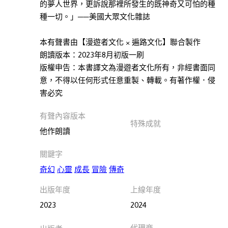
的夢人世界，更訴說那裡所發生的既神奇又可怕的種
化
種一切。」──美國大眾文化雜誌
孜
本有聲書由【漫遊者文化 × 遍路文化】聯合製作
孜
朗讀版本：2023年8月初版一刷
線
版權申告：本書譯文為漫遊者文化所有，非經書面同
上
意，不得以任何形式任意重製、轉載。有著作權．侵
聽
害必究
沐
光
有聲內容版本
特殊成就
文
他作朗讀
化
關鍵字
尚
奇幻
心靈
成長
冒險
傳奇
儀
有
出版年度
上線年度
聲
2023
2024
製
播
代理商