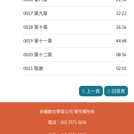
晨
0017 第九章
32:22
星
出
0018 第十章
26:16
版
麥
0019 第十一章
44:48
田
0020 第十二章
08:56
麥
浩
0021 致謝
02:01
斯
創
上一頁
回首頁
意
市
集
尚儀數位學習公司 著作權所有
|
游
電話：(02) 5571-3636
擊