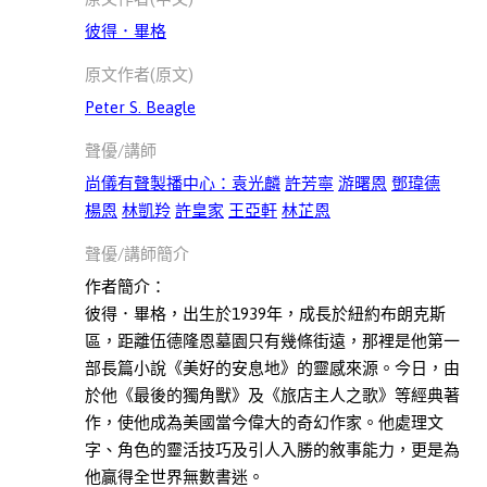
經
彼得．畢格
濟
原文作者(原文)
此分類有
(41)
本書
Peter S. Beagle
哲
學
聲優/講師
此分類有
(8)
尚儀有聲製播中心：袁光麟
許芳寧
游曙恩
鄧瑋德
本書
楊恩
林凱羚
許皇家
王亞軒
林芷恩
文
學
聲優/講師簡介
此分類有
(79)
作者簡介：
本書
心
彼得．畢格，出生於1939年，成長於紐約布朗克斯
理
區，距離伍德隆恩墓園只有幾條街遠，那裡是他第一
勵
部長篇小說《美好的安息地》的靈感來源。今日，由
志
於他《最後的獨角獸》及《旅店主人之歌》等經典著
此分類有
(129)
作，使他成為美國當今偉大的奇幻作家。他處理文
本書
字、角色的靈活技巧及引人入勝的敘事能力，更是為
親
他贏得全世界無數書迷。