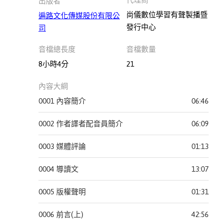
出版者
尚儀數位學習有聲製播暨
采
遍路文化傳媒股份有限公
發行中心
實
司
文
音檔總長度
音檔數量
化
8小時4分
21
南
方
內容大綱
家
0001 內容簡介
06:46
園
0002 作者譯者配音員簡介
06:09
柿
子
0003 媒體評論
01:13
文
化
0004 導讀文
13:07
紅
0005 版權聲明
01:31
通
通
0006 前言(上)
42:56