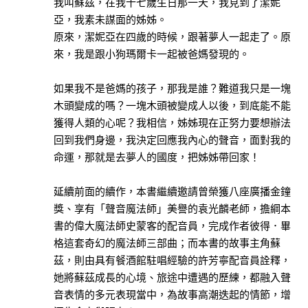
我叫蘇茲，在我十七歲生日那一天，我見到了潔妮
版
亞，我素未謀面的姊姊。
原來，潔妮亞在四歲的時候，跟著夢人一起走了。原
心
來，我是跟小狗瑪爾卡一起被爸媽發現的。
靈
工
如果我不是爸媽的孩子，那我是誰？難道我只是一塊
坊
木頭變成的嗎？一塊木頭被變成人以後，到底能不能
世
獲得人類的心呢？我相信，姊姊現在正努力要想辦法
茂
回到我們身邊，我決定回應我內心的聲音，面對我的
出
命運，那就是去夢人的國度，把姊姊帶回家！
版
延續前面的續作，本書繼續邀請曾榮獲八座廣播金鐘
布
獎、享有「聲音魔法師」美譽的袁光麟老師，擔綱本
克
書的偉大魔法師史蒙客的配音員，完成作者彼得．畢
文
格這套奇幻的魔法師三部曲；而本書的故事主角蘇
化
茲，則由具有餐酒館駐唱經驗的許芳寧配音員詮釋，
幼
她將蘇茲成長的心境、旅途中遭遇的歷練，都融入聲
福
音表情的多元表現當中，為故事高潮迭起的情節，增