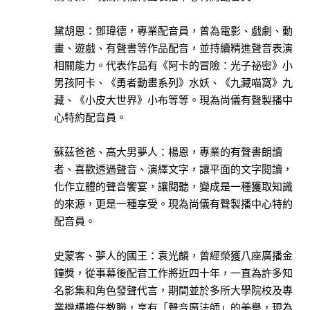
少
黛胡恩：鄧瑋德，專業配音員，曾為電影、戲劇、動
年
畫、遊戲、有聲書等作品配音，並持續精進聲音表演
文
相關能力。代表作品有《阿卡的冒險：光子祕密》小
學
此分類有
男孩阿卡、《勇者動畫系列》水妖、《九藏喵窩》九
(21)
本書
藏、《小皮大世界》小布等等。現為尚儀有聲製播中
心特約配音員。
蘇茲爸爸、高大男夢人：楊恩，專業的有聲書朗讀
進入
有聲
者、喜歡透過聲音、演繹文字，讓平面的文字閱讀，
此分類有
課程
化作立體的聲音饗宴，讓閱聽，變成是一種獲取知識
本書
(189)
的來源，更是一種享受。現為尚儀有聲製播中心特約
配音員。
宗
史蒙客、夢人的國王：袁光麟，曾經榮獲八座廣播金
教
此分類有
鐘獎，從事幕後配音工作將近四十年，一直為許多知
(4)
本書
名影集和角色發聲代言，期間並於多所大學院校及專
心
業機構擔任教職，享有「聲音魔法師」的美譽，現為