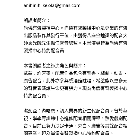
anihinihi.ke.ola@gmail.com
本書
生
活
朗讀者簡介：
此分類有
(30)
尚儀有聲製播中心。尚儀有聲製播中心是專業的有聲
本書
出版品製作與發行單位，由獲得八座金鐘獎的配音大
旅
師袁光麟先生擔任聲音總監。本書演員皆為尚儀有聲
遊
製播中心特約配音員。
此分類有
(6)
本書
人
本書朗讀者之飾演角色與簡介：
文
蘇茲：許芳寧，配音作品包含有聲書、戲劇、動畫、
社
廣告配音，此外亦參與餐酒館駐唱，希望能以更多元
科
的聲音表演讓生命更有張力。現為尚儀有聲製播中心
此分類有
(62)
特約配音員。
本書
藝
潔妮亞：游曙恩，初入業界的新生代配音員。曾於華
術
視、學學等訓練中心進修配音相關課程。熱愛戲劇配
此分類有
(6)
音。目前正努力涉足卡通、旁白、廣告等其餘配音相
本書
關專業。現為尚儀有聲製播中心特約配音員。
青