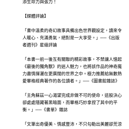
文
添生命力與張力！
化
(貴
【媒體評論】
族
唱
「書中溫柔的奇幻故事具備出色世界觀設定，讀來令
片)
人暖心、充滿勇氣，絕對是一大享受。」──《出版
者週刊》星級評論
禾
禾
「本書一前一後互有關聯的精彩故事，不禁讓人憶起
文
《最後的獨角獸》的迷人魅力，也將該作品的神奇魔
化
力盡情揮灑在更廣闊的世界之中。極力推薦給無數熱
愛畢格經典著作的各位讀者。」──《圖書館雜誌》
好
好
「主角蘇茲一心渴望完成非做不可的使命，這股決心
聽
卻處處隱藏著黑暗面，而畢格巧妙拿捏了其中的平
FM
衡。」──《書單》雜誌
有
鹿
「文筆出奇優美、情感豐沛，不只勾勒出美麗卻荒涼
文