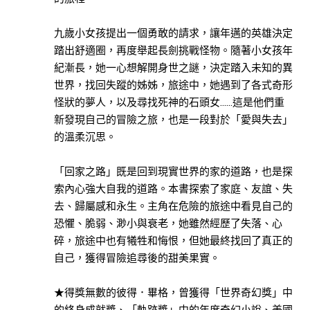
此分類有
(4)
本書
九歲小女孩提出一個勇敢的請求，讓年邁的英雄決定
醫
踏出舒適圈，再度舉起長劍挑戰怪物。隨著小女孩年
療
紀漸長，她一心想解開身世之謎，決定踏入未知的異
保
世界，找回失蹤的姊姊，旅途中，她遇到了各式奇形
健
怪狀的夢人，以及尋找死神的石頭女……這是他們重
此分類有
(3)
新發現自己的冒險之旅，也是一段對於「愛與失去」
本書
的溫柔沉思。
「回家之路」既是回到現實世界的家的道路，也是探
索內心強大自我的道路。本書探索了家庭、友誼、失
進入
有
去、歸屬感和永生。主角在危險的旅途中看見自己的
聲
恐懼、脆弱、渺小與衰老，她雖然經歷了失落、心
戲
碎，旅途中也有犧牲和悔恨，但她最終找回了真正的
此分類有
劇
自己，獲得冒險追尋後的甜美果實。
本書
(17)
★得獎無數的彼得．畢格，曾獲得「世界奇幻獎」中
小
的終身成就獎、「軌跡獎」中的年度奇幻小說、美國