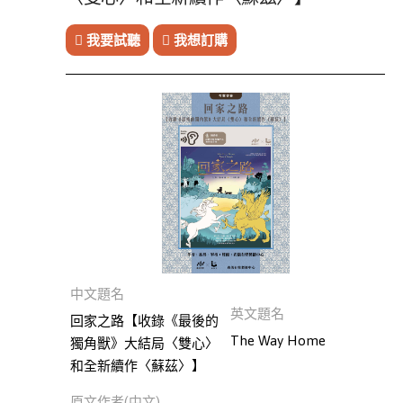
我要試聽
我想訂購
小
說
此分類有
(223)
本書
兒
童
文
學
此分類有
(174)
本書
民
間
中文題名
文
英文題名
學
回家之路【收錄《最後的
The Way Home
此分類有
(3)
獨角獸》大結局〈雙心〉
本書
和全新續作〈蘇茲〉】
商
業
原文作者(中文)