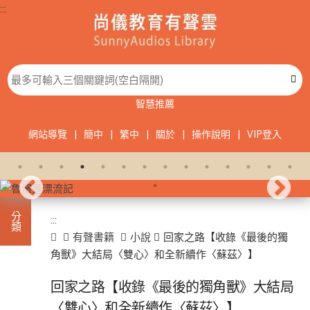
:::
智慧推薦
網站導覽
|
簡中
|
繁中
|
關於
|
操作說明
|
VIP登入
:::
分類
:::
首頁
有聲書籍
小說
回家之路【收錄《最後的獨
角獸》大結局〈雙心〉和全新續作〈蘇茲〉】
進入
有聲
回家之路【收錄《最後的獨角獸》大結局
此分類有
書籍
本書
(933)
〈雙心〉和全新續作〈蘇茲〉】