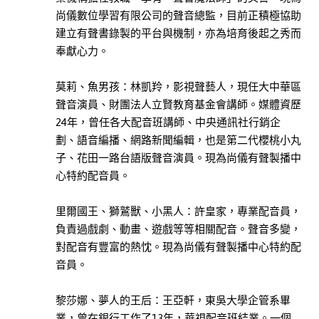
理
尚儀數位學習有限公司的聲音總監，目前正積極協助
勵
建立有聲書錄製的平台與機制，亦為培育後起之秀而
志
奉獻心力。
此分類有
(49)
本書
莫莉、魚男孩：林凱羚，影視聲藝人，現任大中華區
商
聲音演員、財團法人立賢教育基金會講師。媒體資歷
業
24年，曾任各大配音班講師、中央通訊社行銷企
此分類有
(23)
劃、語音編播、網路新聞編輯，也是第二代櫻桃小丸
本書
生
子、花田一路台語版聲音演員。現為尚儀有聲製播中
活
心特約配音員。
此分類有
(12)
本書
里爾國王、獅鷲獸、小黑人：許皇家，專業配音員，
古
負責過戲劇、動畫、遊戲等等相關配音。聲音多變，
典
對配音有豐富的熱忱。現為尚儀有聲製播中心特約配
文
音員。
學
此分類有
(36)
黎莎娜、夢人的王后：王亞軒，東吳大學企管系畢
本書
語
業，曾在銀行工作了13年，華視配音班結業。一個