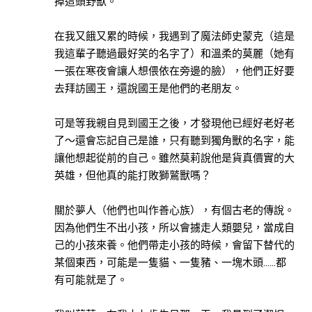
掉這頭野獸。
星
球
在我又餓又累的時候，我遇到了魔法師史蒙克（這是
我這輩子聽過最好笑的名字了）和溫柔的莫麗（她有
大
一張在寒夜會讓人想偎依在旁邊的臉），他們正好要
田
去拜訪國王，還說國王是他們的老朋友。
出
版
可是等我親自見到國王之後，才發現他已經好老好老
大
了～還會忘記自己是誰，只有聽到獨角獸的名字，能
好
讓他想起從前的自己。雖然莫莉說他是貨真價實的大
文
英雄，但他真的能打敗獅鷲獸嗎？
化
關於夢人（他們也叫作善心族），有個古老的傳說。
小
因為他們生不出小孩，所以會擄走人類嬰兒，當成自
麥
己的小孩來養。他們帶走小孩的時候，會留下替代的
田
某個東西，可能是一隻貓、一隻豬、一塊木頭……都
太
有可能就是了。
雅
出