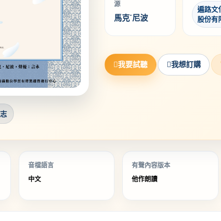
源
遍路文
馬克˙尼波
股份有
我要試聽
我想訂購
勵志
音檔語言
有聲內容版本
中文
他作朗讀