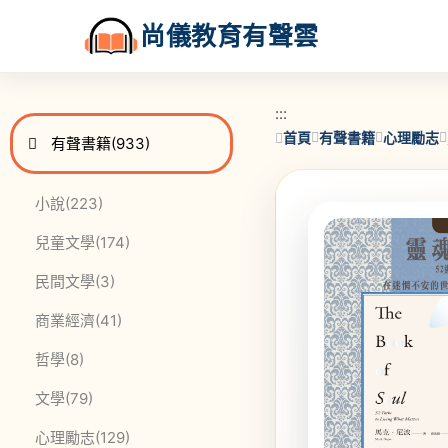
尚儀教育有聲雲
:::
:::
首頁
有聲書籍
心理勵志
進入
此分類有
本書
有聲書籍
(933)
此分類有
本書
小說
(223)
此分類有
本書
兒童文學
(174)
此分類有
本書
民間文學
(3)
此分類有
本書
商業經濟
(41)
此分類有
本書
哲學
(8)
此分類有
本書
文學
(79)
此分類有
本書
心理勵志
(129)