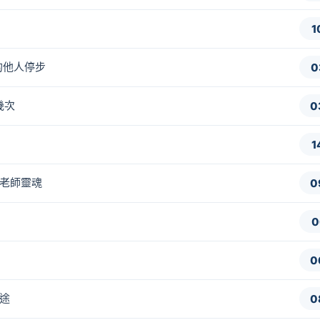
1
中的他人停步
0
幾次
0
1
我與老師靈魂
0
0
0
旅途
0