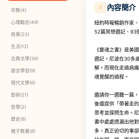
內容簡介
此分類有
本書
宗教
(4)
此分類有
本書
心理勵志
(49)
紐約時報暢銷作家、
52篇冥想週記、9
此分類有
本書
商業
(23)
此分類有
本書
生活
(12)
《靈魂之書》是美
此分類有
本書
週記。尼波在30多
古典文學
(36)
解。而現在走過病痛
此分類有
本書
語言學習
(9)
魂覺醒的過程。
此分類有
本書
現代文學
(6)
邀請你一週聽一篇
此分類有
本書
藝術
(21)
後還提供「帶著走
此分類有
本書
哲學
(2)
思考並探問生命。
此分類有
本書
歷史
(8)
書中處處透漏出他
多，真正迫切的事
此分類有
本書
親子教養
(8)