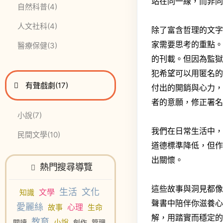
站在同一線，而非
此分類有
本書
自然科普
(4)
此分類有
本書
人文社科
(4)
除了富含哲理的文
家需要思考的重點
此分類有
本書
醫療保健
(3)
的刊載。但因為監
犯希望可以用匿名
進入
此分類有
本書
有聲戲劇
(17)
付出的開銷與心力
者的意願，修正署
此分類有
本書
小說
(7)
我們在日常生活中
此分類有
本書
民間文學
(10)
道德標準降低，但
出關懷。
熱門搜尋導覽
這些故事與洞見都
生活
文化
文學
知識
聲書中陪伴你滋養
愛麗絲
心理
故事
生命
解，用踏實而穩定
教育
小說
閱讀
創作
管理