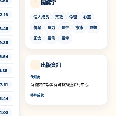
3:59
關鍵字
2:16
個人成長
宗教
命理
心靈
情緒
壓力
靈性
療癒
冥想
3:45
正念
靈修
靈魂
9:35
6:54
出版資訊
1:35
代理商
7:51
尚儀數位學習有聲製播暨發行中心
特殊成就
5:44
4:08