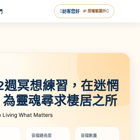
們
訪客您好
IP 授權範圍外
2週冥想練習，在迷惘
，為靈魂尋求棲居之所
o Living What Matters
音檔總長度
音檔數量