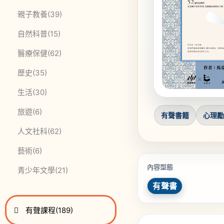
此分類有
本書
親子教養
(39)
此分類有
本書
自然科普
(15)
此分類有
本書
醫療保健
(62)
此分類有
本書
歷史
(35)
此分類有
本書
生活
(30)
此分類有
本書
旅遊
(6)
有聲書籍
心理
此分類有
本書
人文社科
(62)
此分類有
本書
藝術
(6)
內容型態
此分類有
本書
青少年文學
(21)
有聲書
進入
此分類有
本書
有聲課程
(189)