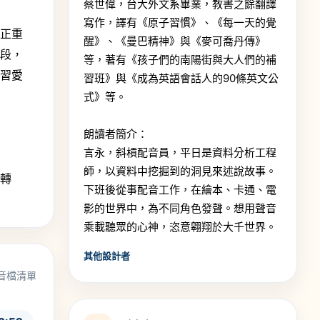
蔡世偉，台大外文系畢業，教書之餘翻譯
寫作，譯有《原子習慣》、《每一天的覺
真正重
醒》、《曼巴精神》與《麥可喬丹傳》
階段，
等，著有《孩子們的南陽街與大人們的補
學習愛
習班》與《成為英語會話人的90條英文公
式》等。
朗讀者簡介：
言永，斜槓配音員，平日是資料分析工程
師，以資料中挖掘到的洞見來述說故事。
、轉
下班後從事配音工作，在繪本、卡通、電
影的世界中，為不同角色發聲。想用聲音
乘載聽眾的心神，恣意翱翔於大千世界。
其他設計者
音檔清單