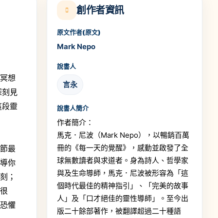
創作者資訊
原文作者(原文)
Mark Nepo
說書人
的冥想
言永
深刻見
這段靈
說書人簡介
作者簡介：
馬克．尼波（Mark Nepo），以暢銷百萬
冊的《每一天的覺醒》，感動並啟發了全
章節最
球無數讀者與求道者。身為詩人、哲學家
引導你
與及生命導師，馬克．尼波被形容為「這
時刻；
個時代最佳的精神指引」、「完美的故事
事很
人」及「口才絕佳的靈性導師」。至今出
跟恐懼
版二十餘部著作，被翻譯超過二十種語