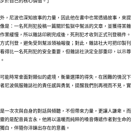
同步於自己的核心價值。」
字外，尼波也深知故事的力量，因此他在書中也常透過故事，來
。像是：一名死刑犯投稿一篇關於監獄中幫派的文章，並獲得某
獄作業緩慢，所以雜誌印刷完成後，死刑犯才收到正式刊登稿件
的方式刊登，避免受到幫派領袖報復；對此，雜誌社大可把印製
，看得比一名死刑犯的安全重要，但雜誌社決定全部重印，以示
名。
，可能時常會面對類似的處境，衡量選擇的得失，在困難的情況
作者尼波佩服雜誌社的責任感與勇氣，提醒我們別再視而不見，
像是一次次與自身的對話與傾聽，不但帶來力量，更讓人謙卑。
心靈的是配音員言永，他將以溫暖而純粹的嗓音傳遞作者對生命
的獨白，伴隨你淬鍊出存在的意義。