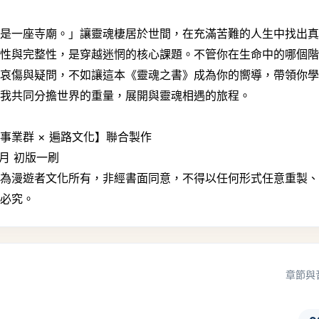
界是一座寺廟。」讓靈魂棲居於世間，在充滿苦難的人生中找出
實性與完整性，是穿越迷惘的核心課題。不管你在生命中的哪個
、哀傷與疑問，不如讓這本《靈魂之書》成為你的嚮導，帶領你
人我共同分擔世界的重量，展開與靈魂相遇的旅程。
事業群 × 遍路文化】聯合製作
7月 初版一刷
文為漫遊者文化所有，非經書面同意，不得以任何形式任意重製
錄必究。
章節與