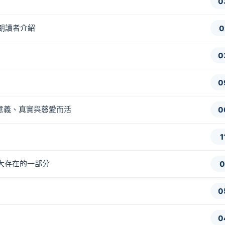
0
、朗讀者介紹
0
0
0
帶著意義、真實與慈愛而活
0
1
為更大存在的一部分
0
0
0