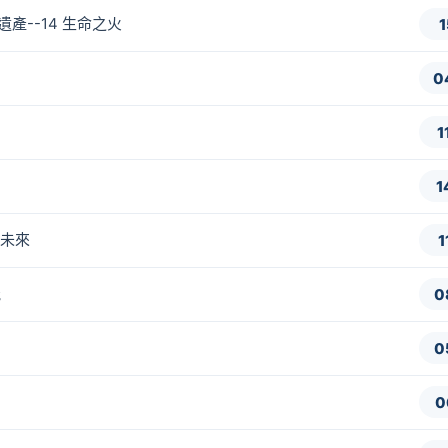
遺產--14 生命之火
1
0
1
1
到未來
1
能
0
0
術
0