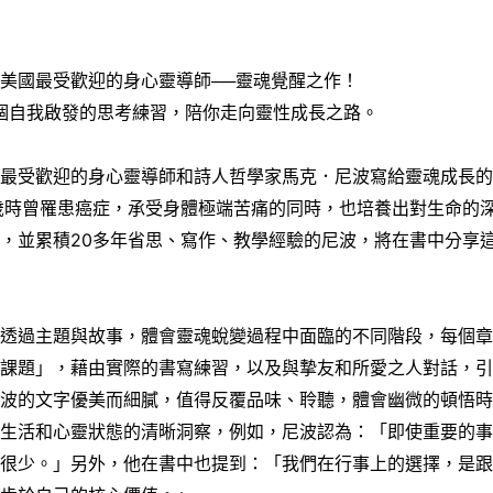
美國最受歡迎的身心靈導師──靈魂覺醒之作！
3個自我啟發的思考練習，陪你走向靈性成長之路。
國最受歡迎的身心靈導師和詩人哲學家馬克．尼波寫給靈魂成長
歲時曾罹患癌症，承受身體極端苦痛的同時，也培養出對生命的
，並累積20多年省思、寫作、教學經驗的尼波，將在書中分享
，透過主題與故事，體會靈魂蛻變過程中面臨的不同階段，每個
的課題」，藉由實際的書寫練習，以及與摯友和所愛之人對話，
尼波的文字優美而細膩，值得反覆品味、聆聽，體會幽微的頓悟
對生活和心靈狀態的清晰洞察，例如，尼波認為：「即使重要的
卻很少。」另外，他在書中也提到：「我們在行事上的選擇，是