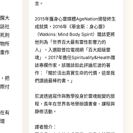
言。
提醒大
2015年獲身心靈媒體AgeNation頒發終生
雜誌社
成就獎，2016年《華金斯：身心靈》
（Watkins: Mind Body Spirit）雜誌更將
。死刑
他列為「世界百大最有靈性影響力的
刊物所
人」，入選歐普拉電視網「百大超級靈
尊重作
魂」。2017年擔任Spirituality&Health雜
誌專欄作家。該雜誌如此評論尼波的著
作：「關於活出真實生命的代價，這是我
下，把
們讀過最棒的書。」
實際付
尼波透過寫作與教學投身於靈魂蛻變的旅
程，長年在世界各地舉辦讀書會、課程與
靜修活動。
而在有
的理
譯者簡介：