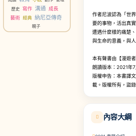
溝通
寫作
成長
歷史
作者尼波認為「世
納尼亞傳奇
藝術
經典
要的事物，活出真
親子
遭遇什麼樣的痛楚
與生命的意義，與
本有聲書由【漫遊者
朗讀版本：2021年
版權申告：本書譯
載。版權所有，盜
內容大綱