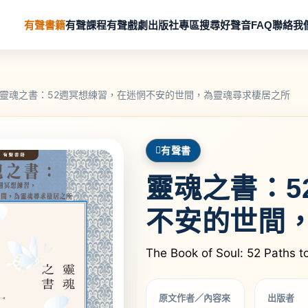
有聲書籍
有聲課程
有聲戲劇
出版社專區
搜尋好聲音
FAQ
聯絡我
靈魂之書：52週冥想練習，在迷惘不安的世間，為靈魂尋求棲居之所
有聲書
靈魂之書：5
不安的世間
The Book of Soul: 52 Paths t
原文作者／內容來
出版者