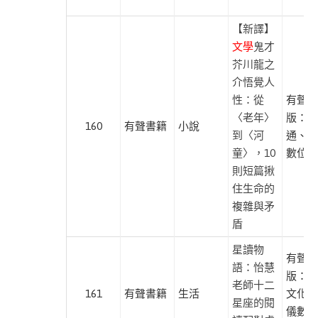
保
健
【新譯】
此分類有
(3)
文學
鬼才
本書
芥川龍之
介悟覺人
性：從
有聲出
〈老年〉
版：紅
進入
有
160
有聲書籍
小說
到〈河
通、尚
聲
童〉，10
數位學
戲
則短篇揪
此分類有
劇
住生命的
本書
(17)
複雜與矛
盾
小
星讀物
說
有聲出
語：怡慧
此分類有
(7)
版：有
老師十二
本書
161
有聲書籍
生活
文化、
民
星座的閱
儀數位