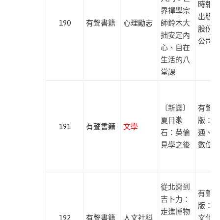
時報文
尋
界禪學宗
出版企
導
190
有聲書籍
心理勵志
師鈴木大
股份有
覽
拙安定內
公司
心、自在
生
生活的八
活
堂課
生
命
教
〔新譯〕
有聲出
育
夏目漱
版：紅
191
有聲書籍
文學
經
石：英倫
通、尚
見學之後
數位學
典
藝
術
知
從北齋到
有聲出
識
吉卜力：
版：蔚
創
走進博物
192
有聲書籍
人文社科
文化、