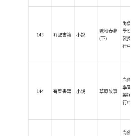
哲
學
此分類有
(8)
尚儀數
本書
文
戰地春夢
學習有
143
有聲書籍
小說
學
(下)
製播暨
此分類有
(79)
行中心
本書
心
理
勵
尚儀數
志
此分類有
學習有
(129)
144
有聲書籍
小說
草原故事
本書
製播暨
親
行中心
子
教
養
此分類有
(39)
尚儀數