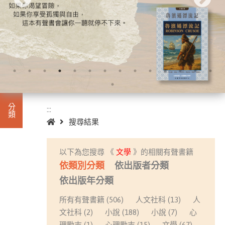
:::
分類
:::
首頁
搜尋結果
進入
有聲
以下為您搜尋 《
文學
》的相關有聲書籍
此分類有
書籍
依類別分類
依出版者分類
本書
(933)
依出版年分類
所有有聲書籍 (506)
人文社科 (13)
人
小
文社科 (2)
小說 (188)
小說 (7)
心
說
理勵志 (1)
心理勵志 (15)
文學 (67)