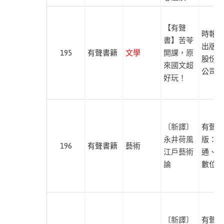
哲
學
【有聲
文
時報文
書】苦苓
學
出版企
195
有聲書籍
文學
開課，原
閱
股份有
來國文超
讀
公司
好玩！
故
事
成
長
〔新譯〕
有聲出
永井荷風
版：紅
196
有聲書籍
藝術
心
江戶藝術
通、尚
靈
論
數位學
歷
史
文
化
〔新譯〕
有聲出