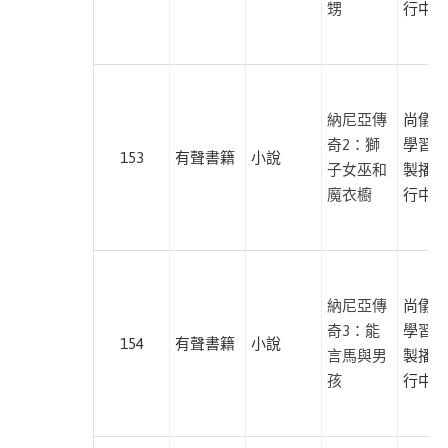
甥
行中心
本書
商
業
此分類有
(23)
本書
生
納尼亞傳
尚儀數
活
奇2：獅
學習有
153
有聲書籍
小說
此分類有
(12)
子女巫和
製播暨
本書
魔衣櫥
行中心
古
典
文
學
此分類有
(36)
納尼亞傳
尚儀數
本書
奇3：能
學習有
語
154
有聲書籍
小說
言馬與男
製播暨
言
孩
行中心
學
習
此分類有
(9)