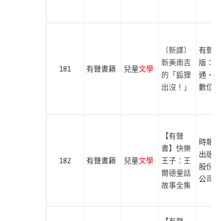
交
大
出
版
〔新譯〕
有聲出
社
新美南吉
版：紅
181
有聲書籍
兒童
文學
的「狐狸
通、尚
愛
出沒！」
數位學
播
聽
書
FM
【有聲
時報文
暖
書】快樂
出版企
暖
182
有聲書籍
兒童
文學
王子：王
股份有
書
爾德童話
公司
屋
故事全集
溪
水