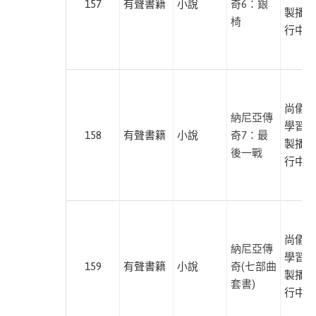
157
有聲書籍
小說
奇6：銀
子
製播暨
椅
教
行中心
養
此分類有
(8)
本書
自
尚儀數
然
納尼亞傳
學習有
科
158
有聲書籍
小說
奇7：最
製播暨
普
後一戰
行中心
此分類有
(4)
本書
人
文
社
尚儀數
科
納尼亞傳
學習有
此分類有
(4)
159
有聲書籍
小說
奇(七部曲
製播暨
本書
套書)
醫
行中心
療