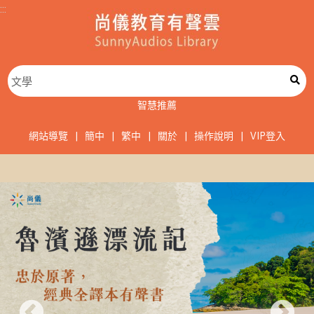
:::
智慧推薦
網站導覽
|
簡中
|
繁中
|
關於
|
操作說明
|
VIP登入