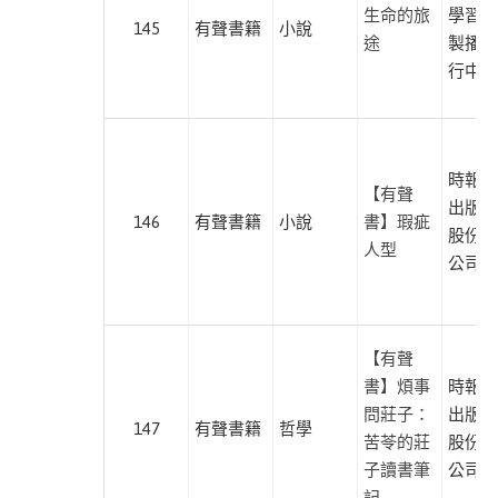
本書
生命的旅
學習有
自
145
有聲書籍
小說
途
製播暨
然
行中心
科
普
此分類有
(15)
本書
醫
時報文
【有聲
療
出版企
146
有聲書籍
小說
書】瑕疵
保
股份有
人型
健
公司
此分類有
(62)
本書
歷
史
【有聲
此分類有
(35)
書】煩事
時報文
本書
問莊子：
出版企
生
147
有聲書籍
哲學
苦苓的莊
股份有
活
子讀書筆
公司
此分類有
(30)
記