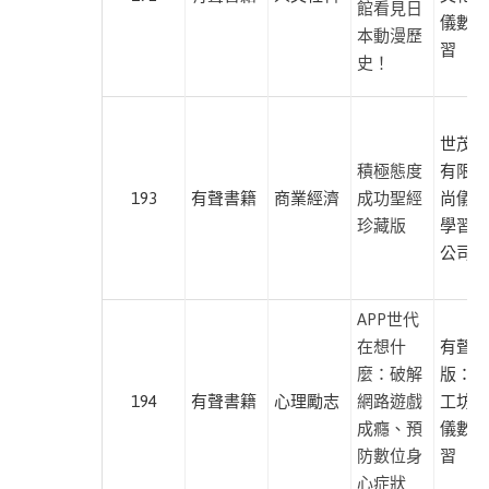
作
館看見日
儀數位
心
本動漫歷
習
理
史！
親
子
愛
世茂出
積極態度
有限公
麗
193
有聲書籍
商業經濟
成功聖經
尚儀數
絲
珍藏版
學習有
寫
公司
作
管
APP世代
理
在想什
有聲出
納
麼：破解
版：心
尼
194
有聲書籍
心理勵志
網路遊戲
工坊、
亞
成癮、預
儀數位
傳
防數位身
習
奇
心症狀