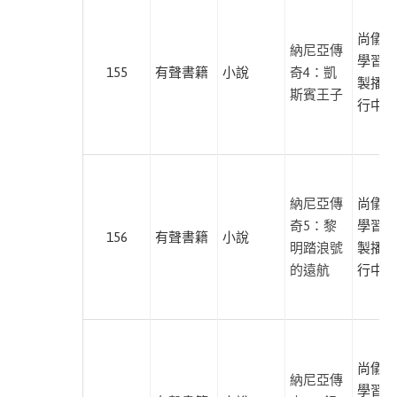
本書
現
尚儀數
納尼亞傳
代
學習有
155
有聲書籍
小說
奇4：凱
文
製播暨
斯賓王子
學
行中心
此分類有
(6)
本書
藝
術
此分類有
(21)
納尼亞傳
尚儀數
本書
奇5：黎
學習有
哲
156
有聲書籍
小說
明踏浪號
製播暨
學
的遠航
行中心
此分類有
(2)
本書
歷
史
此分類有
(8)
尚儀數
本書
納尼亞傳
親
學習有