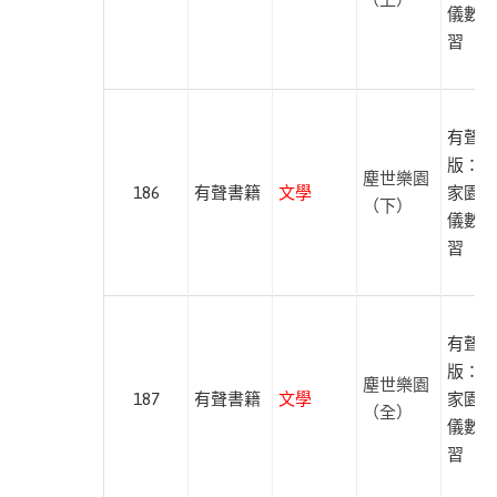
儀數位
蔚
習
藍
文
化
有聲出
獨
版：南
步
塵世樂園
186
有聲書籍
文學
家園、
文
（下）
儀數位
化
習
積
木
文
有聲出
化
版：南
塵世樂園
187
有聲書籍
文學
家園、
貓
（全）
儀數位
頭
習
鷹
出