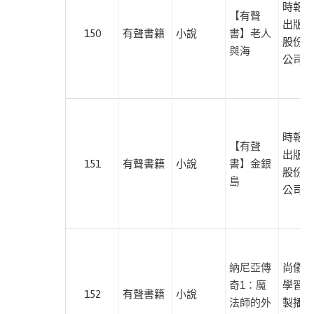
時報文
此分類有
(21)
【有聲
出版企
本書
150
有聲書籍
小說
書】老人
股份有
與海
公司
進入
有聲
此分類有
課程
本書
(189)
時報文
【有聲
出版企
151
有聲書籍
小說
書】金銀
宗
股份有
島
教
公司
此分類有
(4)
本書
心
理
納尼亞傳
尚儀數
勵
奇1：魔
學習有
志
152
有聲書籍
小說
法師的外
製播暨
此分類有
(49)