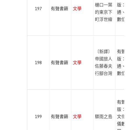
樋口一葉
版：紅
197
有聲書籍
文學
的東京下
通、尚
町浮世繪
數位學
〔新譯〕
有聲出
帝國旅人
版：紅
198
有聲書籍
文學
佐藤春夫
通、尚
行腳台灣
數位學
有聲出
版：有
199
有聲書籍
文學
驟雨之島
文化、
儀數位