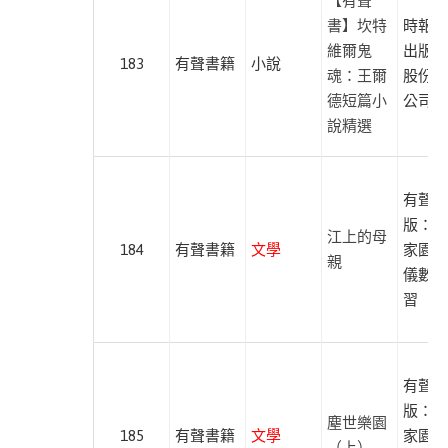
【有聲
旁
書】坎特
時報文
維爾鬼
出版企
道
183
有聲書籍
小說
魂：王爾
股份有
聲
德短篇小
公司
出
說精選
版
遍
路
有聲出
文
版：南
江上的母
化
184
有聲書籍
文學
家園、
親
儀數位
臺
習
灣
商
務
印
有聲出
書
版：南
塵世樂園
館
185
有聲書籍
文學
家園、
（上）