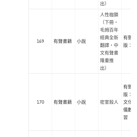
唱
出）
片)
人性枷鎖
禾
（下冊・
禾
毛姆百年
文
經典全新
有聲出
169
有聲書籍
小說
化
翻譯・中
版：麥
文有聲書
好
隆重推
好
出）
聽
FM
有聲出
有
版：有
鹿
170
有聲書籍
小說
密室殺人
文化、
文
儀數位
化
習
孜
孜