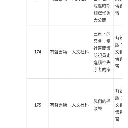
化
戒嚴時期
儀數位
南
翻譯怪象
習
方
大公開
家
屋簷下的
園
有聲出
交會：當
版：游
柿
社區關懷
174
有聲書籍
人文社科
文化、
子
訪視員走
儀數位
文
進精神失
習
化
序者的家
紅
通
有聲出
通
版：游
我們的搖
旅
175
有聲書籍
人文社科
文化、
滾樂
讀
儀數位
雜
習
誌