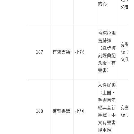
工
的心
公司
坊
世
茂
帕諾拉馬
出
島綺譚
有聲出
版
（亂步復
167
有聲書籍
小說
版：獨
刻經典紀
布
文化
念版‧有
克
聲書）
文
化
人性枷鎖
幼
（上冊・
福
毛姆百年
文
經典全新
有聲出
168
有聲書籍
小說
化
翻譯・中
版：麥
(貴
文有聲書
族
隆重推