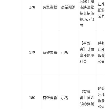
必練！股
出版企
178
有聲書籍
商業經濟
市勝盃祕
麥
股份有
技與操盤
田
公司
技巧八部
麥
曲
浩
斯
【有聲
時報文
創
書】艾爾
出版企
意
179
有聲書籍
小說
摩沙的瑪
股份有
市
利亞
公司
集
游
擊
文
時報文
【有聲
化
出版企
180
有聲書籍
小說
書】國姓
股份有
陽
爺的寶藏
公司
明