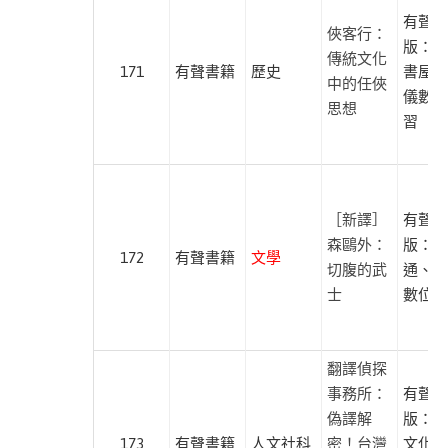
線
有聲出
俠客行：
上
版：暖
傳統文化
聽
171
有聲書籍
歷史
書屋、
中的任俠
儀數位
沐
思想
習
光
文
化
尚
［新譯］
有聲出
儀
森鷗外：
版：紅
172
有聲書籍
文學
有
切腹的武
通、尚
聲
士
數位學
製
播
翻譯偵探
采
事務所：
有聲出
實
偽譯解
版：蔚
文
173
有聲書籍
人文社科
密！台灣
文化、