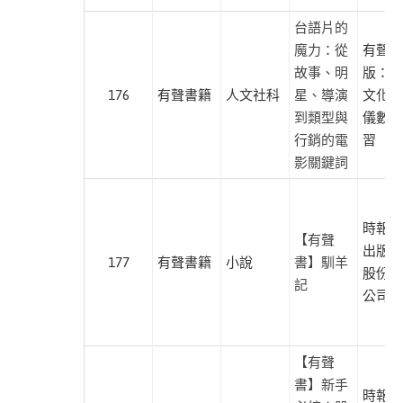
時
台語片的
報
魔力：從
有聲出
文
故事、明
版：游
化
176
有聲書籍
人文社科
星、導演
文化、
到類型與
儀數位
馬
行銷的電
習
可
影關鍵詞
孛
羅
時報文
商
【有聲
出版企
周
177
有聲書籍
小說
書】馴羊
股份有
出
記
公司
版
晨
星
【有聲
出
書】新手
時報文
版