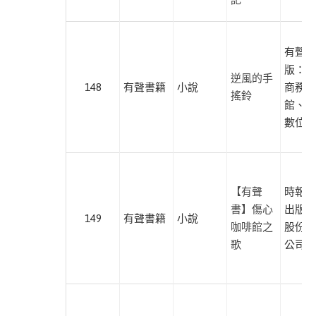
本書
旅
遊
有聲出
此分類有
(6)
版：臺
本書
逆風的手
人
148
有聲書籍
小說
商務印
搖鈴
文
館、尚
社
數位學
科
此分類有
(62)
本書
藝
【有聲
時報文
術
書】傷心
出版企
此分類有
(6)
149
有聲書籍
小說
咖啡館之
股份有
本書
青
歌
公司
少
年
文
學