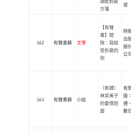
間
讀配對處
習
文
方箋
學
此分類有
(10)
【有聲
本書
時報文
書】間
出版企
162
有聲書籍
文學
隙：寫給
股份有
受折磨的
公司
你
出
版
社
〔新譯〕
有聲出
十
林芙美子
版：紅
163
有聲書籍
小說
字
的愛情剖
通、尚
星
面
數位學
球
大