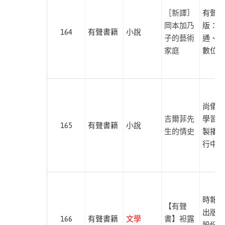
田
［新譯］
有聲出
出
岡本加乃
版：紅
版
164
有聲書籍
小說
子的藝術
通、尚
大
家庭
數位學
好
文
化
小
尚儀數
麥
吉爾菲先
學習有
165
有聲書籍
小說
田
生的情史
製播暨
行中心
太
雅
出
版
時報文
心
【有聲
出版企
靈
166
有聲書籍
文學
書】袒露
股份有