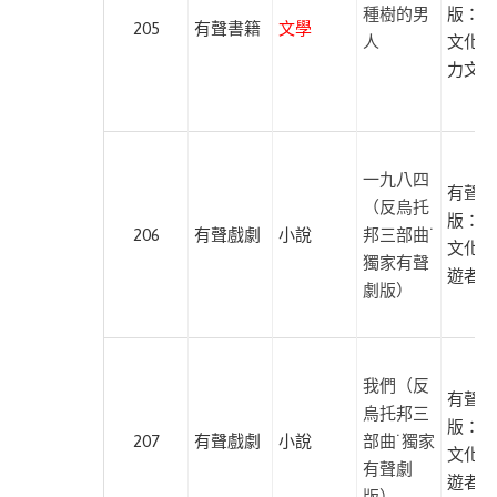
種樹的男
版：遍
205
有聲書籍
文學
人
文化、
力文化
一九八四
有聲出
（反烏托
版：遍
206
有聲戲劇
小說
邦三部曲˙
文化、
獨家有聲
遊者文
劇版）
我們（反
有聲出
烏托邦三
版：遍
207
有聲戲劇
小說
部曲˙獨家
文化、
有聲劇
遊者文
版）