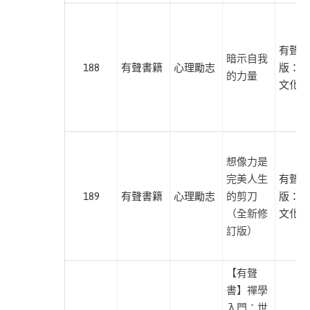
版
戴
有聲出
晨
暗示自我
188
有聲書籍
心理勵志
版：柿
志
的力量
文化
及
尚
儀
有
聲
想像力是
製
完美人生
有聲出
播
189
有聲書籍
心理勵志
的剪刀
版：柿
（全新修
文化
訂版）
熱
【有聲
門
書】禪學
搜
入門：世