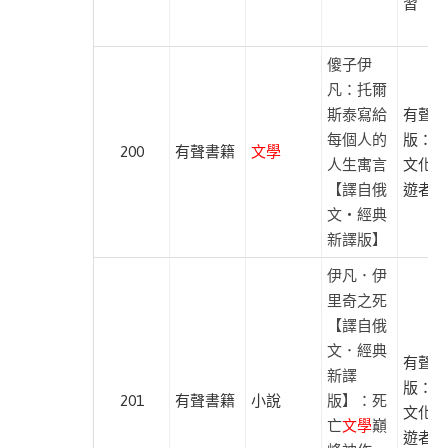
習
傻子伊
凡：托爾
斯泰寫給
有聲出
每個人的
版：遍
200
有聲書籍
文學
人生寓言
文化、
【譯自俄
遊者文
文‧經典
新譯版】
伊凡．伊
里奇之死
【譯自俄
文．經典
有聲出
新譯
版：遍
201
有聲書籍
小說
版】：死
文化、
亡
文學
巔
遊者文