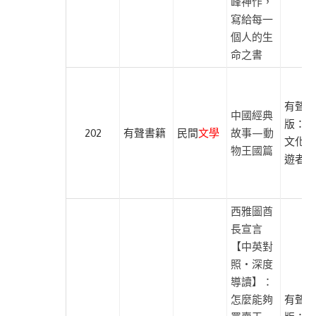
峰神作，
寫給每一
個人的生
命之書
有聲出
中國經典
版：遍
202
有聲書籍
民間
文學
故事—動
文化、
物王國篇
遊者文
西雅圖酋
長宣言
【中英對
照・深度
導讀】：
怎麼能夠
有聲出