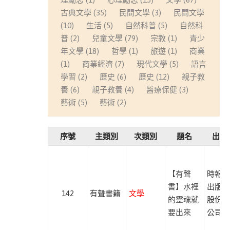
此分類有
(223)
古典文學 (35)
民間文學 (3)
民間文學
本書
兒
(10)
生活 (5)
自然科普 (5)
自然科
童
普 (2)
兒童文學 (79)
宗教 (1)
青少
文
年文學 (18)
哲學 (1)
旅遊 (1)
商業
學
(1)
商業經濟 (7)
現代文學 (5)
語言
此分類有
(174)
學習 (2)
歷史 (6)
歷史 (12)
親子教
本書
養 (6)
親子教養 (4)
醫療保健 (3)
民
藝術 (5)
藝術 (2)
間
文
學
序號
主類別
次類別
題名
出版
此分類有
(3)
本書
商
【有聲
時報文
業
書】水裡
出版企
經
142
有聲書籍
文學
的靈魂就
股份有
濟
要出來
公司
此分類有
(41)
本書