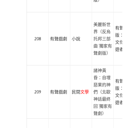
美麗新世
有聲出
界（反烏
版：遍
208
有聲戲劇
小說
托邦三部
文化、
曲˙獨家有
遊者文
聲劇版）
諸神黃
昏：自埋
有聲出
惡果的神
版：遍
209
有聲戲劇
民間
文學
們（北歐
文化、
神話最終
遊者文
回˙獨家有
聲劇）