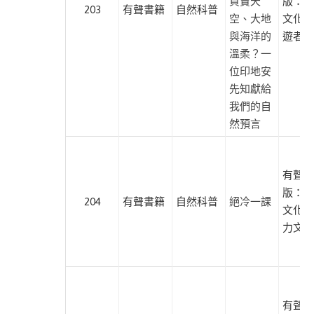
買賣天
版：遍
203
有聲書籍
自然科普
空、大地
文化、
與海洋的
遊者文
溫柔？一
位印地安
先知獻給
我們的自
然預言
有聲出
版：遍
204
有聲書籍
自然科普
絕冷一課
文化、
力文化
有聲出