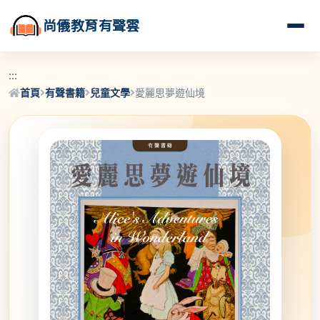
尚儀教育有聲雲
:::
首頁
有聲書籍
兒童文學
愛麗思夢遊仙境