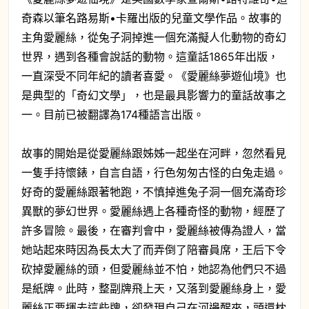
奇森以筆名路易斯•卡羅出版的兒童文學作品。故事的
主角愛麗絲，從兔子洞掉進一個充滿擬人化動物的奇幻
世界，遇到各種會說話的動物。這童話1865年出版，
一直深受不同年紀的讀者喜愛。《愛麗絲夢遊仙境》也
是典型的「奇幻文學」，也是最具影響力的童話故事之
一。目前已被翻譯為174種語言出版。
故事的開始是從愛麗絲跟姊姊一起坐在河畔，忽然看見
一隻手持懷錶，自言自語，行色匆匆古怪的白兔走過。
好奇的愛麗絲跟著牠跑，不慎掉進兔子洞一個充滿奇珍
異獸的夢幻世界。愛麗絲遇上各種奇怪的動物，經歷了
許多冒險。最後，在審判會中，愛麗絲被傳為證人，當
她站起來時因為長太大了而弄倒了陪審員席，王后下令
砍掉愛麗絲的頭，但愛麗絲並不怕，她認為他們只不過
是紙牌。此時，整副牌飛上天，又落到愛麗絲身上，愛
麗絲正要揮去這些牌，卻發現自己在河邊醒來，頭還枕