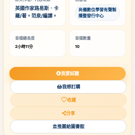
英國作家路易斯．卡
尚儀數位學習有聲製
羅/著。范泉/編譯。
播暨發行中心
音檔總長度
音檔數量
2小時11分
10
我要試聽
我想訂購
♡
收藏
分享
推薦給圖書館