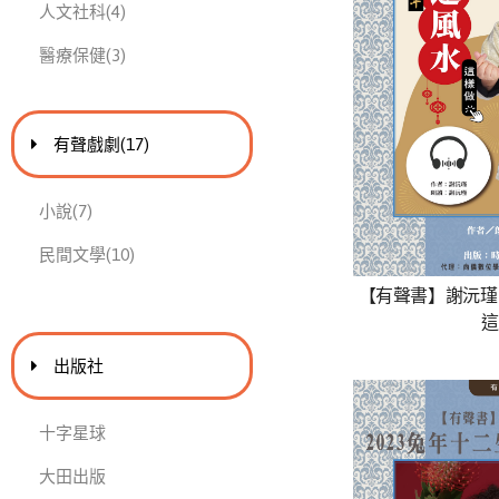
此分類有
本書
人文社科
(4)
此分類有
本書
醫療保健
(3)
進入
此分類有
本書
有聲戲劇
(17)
此分類有
本書
小說
(7)
此分類有
本書
民間文學
(10)
【有聲書】謝沅瑾
這
出版社
十字星球
大田出版