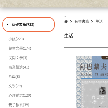
:::
:::
首頁
有聲書籍
生活
進入
此分類有
本書
有聲書籍
(933)
生活
此分類有
本書
小說
(223)
此分類有
本書
兒童文學
(174)
此分類有
本書
民間文學
(3)
此分類有
本書
商業經濟
(41)
此分類有
本書
哲學
(8)
此分類有
本書
文學
(79)
此分類有
本書
心理勵志
(129)
此分類有
本書
親子教養
(39)