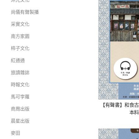
尚儀有聲製播
采實文化
南方家園
柿子文化
紅通通
旅讀雜誌
時報文化
馬可孛羅
【有聲書】和食古
商周出版
本料
晨星出版
麥田