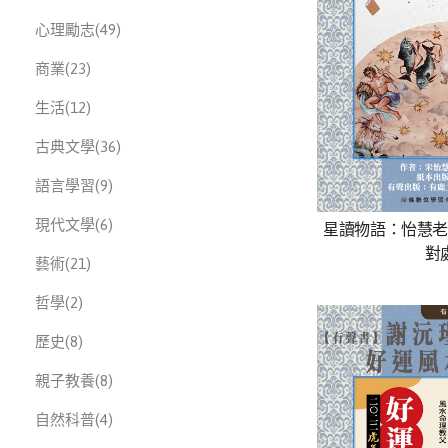
此分類有
本書
心理勵志
(49)
此分類有
本書
商業
(23)
此分類有
本書
生活
(12)
此分類有
本書
古典文學
(36)
此分類有
本書
語言學習
(9)
此分類有
本書
現代文學
(6)
星讀物語：怡慧老
對
此分類有
本書
藝術
(21)
此分類有
本書
哲學
(2)
此分類有
本書
歷史
(8)
此分類有
本書
親子教養
(8)
此分類有
本書
自然科普
(4)