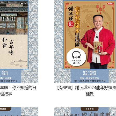
早味：你不知道的日
【有聲書】謝沅瑾2024龍年好運
理故事
樣做