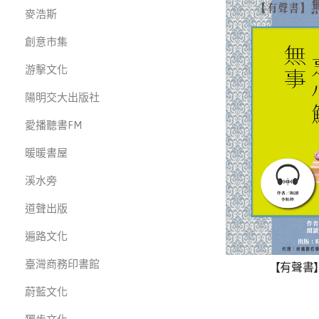
麥浩斯
創意市集
游擊文化
陽明交大出版社
愛播聽書FM
暖暖書屋
溪水旁
道聲出版
遍路文化
臺灣商務印書館
【有聲書
蔚藍文化