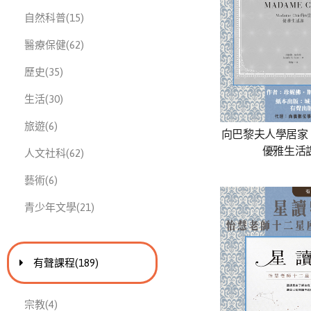
此分類有
本書
自然科普
(15)
此分類有
本書
醫療保健
(62)
此分類有
本書
歷史
(35)
此分類有
本書
生活
(30)
此分類有
本書
旅遊
(6)
向巴黎夫人學居家：M
優雅生活
此分類有
本書
人文社科
(62)
此分類有
本書
藝術
(6)
此分類有
本書
青少年文學
(21)
進入
此分類有
本書
有聲課程
(189)
此分類有
本書
宗教
(4)