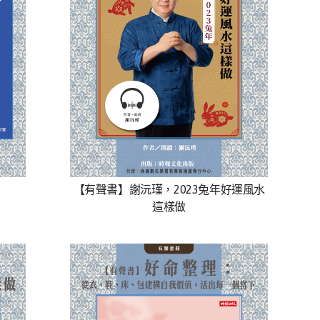
【有聲書】謝沅瑾，2023兔年好運風水
這樣做