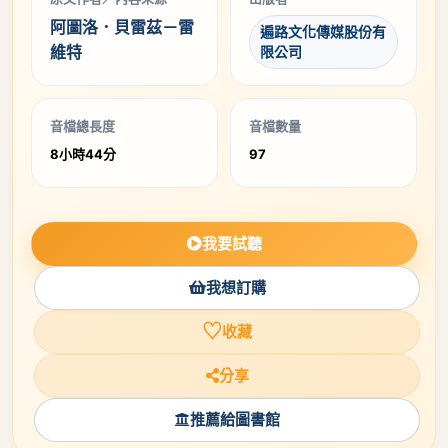
阿圖洛．貝雷茲－雷
遍路文化傳媒股份有
維特
限公司
音檔總長度
音檔數量
8小時44分
97
我要試聽
我想訂購
♡
收藏
分享
推薦給圖書館