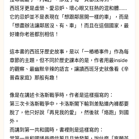
西班牙更是虛榮、愛忌妒、壞心眼又狂熱的混和體……
它的忌妒並不是表現在「想跟鄰居開一樣的車」，而是
「想盡辦法讓鄰居沒、有、車」！而且在這個國家，最
好連你老爸都別相信！
這本書的西班牙歷史故事，是以「一樁樁事件」作為每
章節的主題，但不同於歷史課本的是，作者用最inside
的觀察、最幽默辛辣的語言，讓讀西班牙史就像看《辛
普森家庭》那般有趣！
像是在講述卡洛斯戰爭時，作者是這樣描寫的：
第三次卡洛斯戰爭中，卡洛斯閣下輸到差點連內褲都要
脫了，他只好說「再見我的愛」，然後就「烙跑」到國
外。
而講到第一共和國時，書裡則是這樣寫的：
當第一共和國議員還信誓旦旦地發誓，說什麼「寧願英