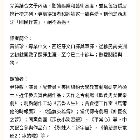
完美結合文學內涵、閱讀娛樂和藝術高度，並且每每穩居
排行榜之列，更贏得讀者和評論家一致喜愛。稱他是西班
牙「國民作家」，絕不為過。
譯者簡介：
黃新珍，專業中文、西班牙文口譯與筆譯，從移民南美洲
之初就開啟了翻譯生涯，至今已二十餘年；熱愛閱讀與
狗。
朗讀者：
尹仲敏，演員，配音員。美國紐約大學教育劇場研究所碩
士。近年參與舞台劇作品：天作之合劇場《飲食男女音樂
劇》；刺點創作工坊《苦魯人生》；貪食德工作室《馬爾
他的時報鷹》、《過氣英雄傳》；當代傳奇劇場《仲夏夜
之夢》；同黨劇團《深夜小狗習題》、《平常心》等。中
文配音參與作品有：《蜘蛛人：新宇宙》、《憤怒鳥玩電
影2：冰的啦》等。