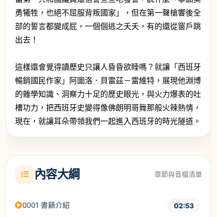
勇犧牲，也絕不屈服背叛國家」，但在第一聲槍響後全
部的誓言都變成屁，一個個逃之夭夭，有的還從窗戶跳
出去！
這樣還會覺得讀歷史只讓人昏昏欲睡嗎？就讓「西班牙
暢銷國民作家」阿圖洛．貝雷茲－雷維特，展現他淵博
的雜學知識、洞察力十足的歷史眼光，與火力爆表的吐
槽功力，把西班牙史變得像佛朗明哥舞那般火辣熱情，
現在，就讓耳朵帶領我們一起進入西班牙的時光隧道。
內容大綱
章節與音檔清單
0001 書籍介紹
02:53