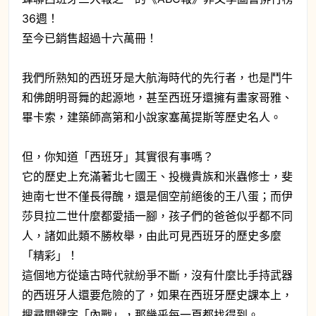
36週！
至今已銷售超過十六萬冊！
我們所熟知的西班牙是大航海時代的先行者，也是鬥牛
和佛朗明哥舞的起源地，甚至西班牙還擁有畫家哥雅、
畢卡索，建築師高第和小說家塞萬提斯等歷史名人。
但，你知道「西班牙」其實很有事嗎？
它的歷史上充滿著北七國王、投機貴族和米蟲修士，斐
迪南七世不僅長得醜，還是個空前絕後的王八蛋；而伊
莎貝拉二世什麼都愛插一腳，孩子們的爸爸似乎都不同
人，諸如此類不勝枚舉，由此可見西班牙的歷史多麼
「精彩」！
這個地方從遠古時代就紛爭不斷，沒有什麼比手持武器
的西班牙人還要危險的了，如果在西班牙歷史課本上，
搜尋關鍵字「內戰」，那幾乎每一頁都找得到。