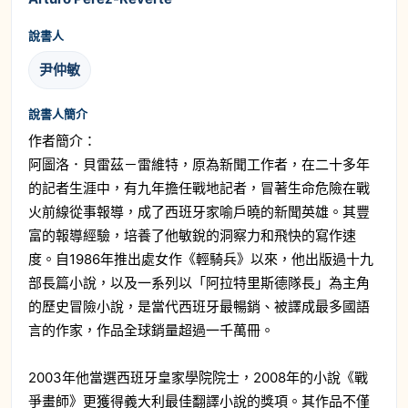
說書人
尹仲敏
說書人簡介
作者簡介：
阿圖洛．貝雷茲－雷維特，原為新聞工作者，在二十多年
的記者生涯中，有九年擔任戰地記者，冒著生命危險在戰
火前線從事報導，成了西班牙家喻戶曉的新聞英雄。其豐
富的報導經驗，培養了他敏銳的洞察力和飛快的寫作速
度。自1986年推出處女作《輕騎兵》以來，他出版過十九
部長篇小說，以及一系列以「阿拉特里斯德隊長」為主角
的歷史冒險小說，是當代西班牙最暢銷、被譯成最多國語
言的作家，作品全球銷量超過一千萬冊。
2003年他當選西班牙皇家學院院士，2008年的小說《戰
爭畫師》更獲得義大利最佳翻譯小說的獎項。其作品不僅