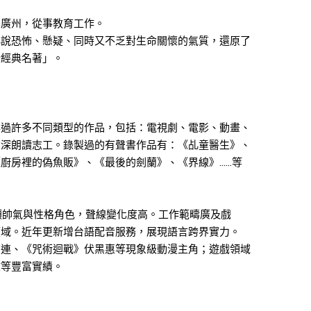
居廣州，從事教育工作。
小說恐怖、懸疑、同時又不乏對生命關懷的氣質，還原了
榜經典名著」。
與過許多不同類型的作品，包括：電視劇、電影、動畫、
資深朗讀志工。錄製過的有聲書作品有：《乩童醫生》、
廚房裡的偽魚販》、《最後的劍蘭》、《界線》……等
各類帥氣與性格角色，聲線變化度高。工作範疇廣及戲
領域。近年更新增台語配音服務，展現語言跨界實力。
艾連、《咒術迴戰》伏黑惠等現象級動漫主角；遊戲領域
文等豐富實績。