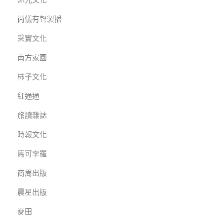
尚儀有聲製播
采實文化
南方家園
柿子文化
紅通通
旅讀雜誌
時報文化
馬可孛羅
商周出版
晨星出版
麥田