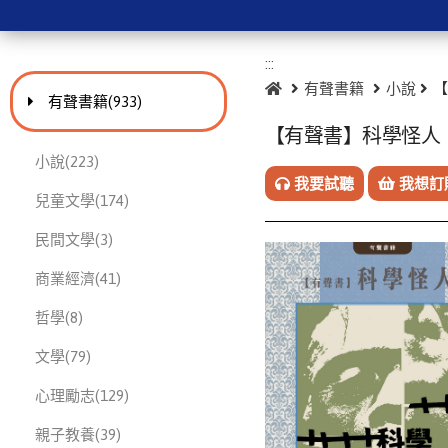
:::
:::
首頁
有聲書籍
小說
【
進入
此分類有
本書
有聲書籍
(933)
【有聲書】科學怪人
此分類有
本書
小說
(223)
我要試聽
我想訂
此分類有
本書
兒童文學
(174)
此分類有
本書
民間文學
(3)
此分類有
本書
商業經濟
(41)
此分類有
本書
哲學
(8)
此分類有
本書
文學
(79)
此分類有
本書
心理勵志
(129)
此分類有
本書
親子教養
(39)