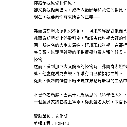
你給予我感覺和情感，
卻又將我拋向世間，成為人類鄙棄和恐懼的對象
現在，我要向你尋求所謂的正義──
弗蘭肯斯坦永遠也想不到，一場求學經歷對他而言
弗蘭肯斯坦從小熱愛科學，勤讀古代科學大師的
國一所有名的大學去深造，研讀現代科學。在那
集骨頭，以褻瀆神靈的手指攪擾無數人類的骸骨
怪物。
然而，看到那巨大又醜陋的怪物時，弗蘭肯斯坦
蕩。他處處看見喜樂，卻唯有自己被排除在外。
從此，憤怒的怪物不斷出現在弗蘭肯斯坦的生活中
本書作者瑪麗．雪萊十九歲構思的《科學怪人》
一個戲劇家將它搬上舞臺，從此聲名大噪，兩百
贊助單位：文化部
剪輯工程：Poker J