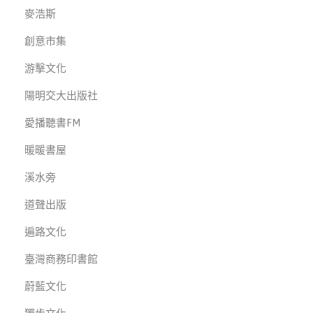
麥浩斯
創意市集
游擊文化
陽明交大出版社
愛播聽書FM
暖暖書屋
溪水旁
道聲出版
遍路文化
臺灣商務印書館
蔚藍文化