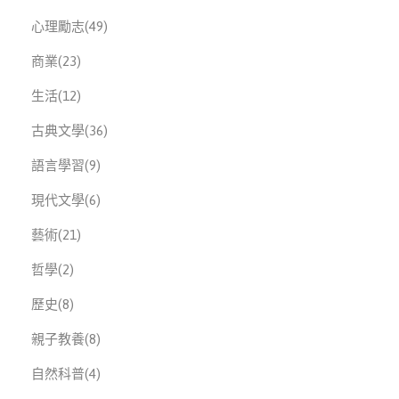
此分類有
本書
心理勵志
(49)
此分類有
本書
商業
(23)
此分類有
本書
生活
(12)
此分類有
本書
古典文學
(36)
此分類有
本書
語言學習
(9)
此分類有
本書
現代文學
(6)
此分類有
本書
藝術
(21)
此分類有
本書
哲學
(2)
此分類有
本書
歷史
(8)
此分類有
本書
親子教養
(8)
此分類有
本書
自然科普
(4)