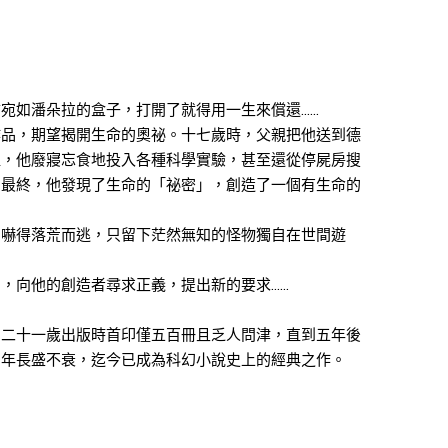
，
宛如潘朵拉的盒子，打開了就得用一生來償還……
作品，期望揭開生命的奧祕。十七歲時，父親把他送到德
裡，他廢寢忘食地投入各種科學實驗，甚至還從停屍房搜
。最終，他發現了生命的「祕密」，創造了一個有生命的
卻嚇得落荒而逃，只留下茫然無知的怪物獨自在世間遊
，向他的創造者尋求正義，提出新的要求……
，二十一歲出版時首印僅五百冊且乏人問津，直到五年後
多年長盛不衰，迄今已成為科幻小說史上的經典之作。