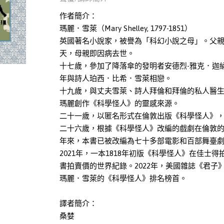
作者簡介：
瑪麗．雪萊（Mary Shelley, 1797-1851）
英國著名小說家，被譽為「科幻小說之母」。父
天，母親即因病去世。
十七歲，參加了降落傘的發明者安德烈-雅克．迦
年與詩人珀西．比希．雪萊相戀。
十九歲，與丈夫雪萊、詩人拜倫和拜倫的私人醫
瑪麗創作《科學怪人》的靈感來源。
二十一歲，以匿名形式在倫敦出版《科學怪人》
二十六歲，根據《科學怪人》改編的戲劇在倫敦
年來，本書已被改編為七十多部電影和百部舞臺
2021年，一本1818年初版《科學怪人》在佳士
書拍賣價的世界紀錄。2022年，美國雜誌《君子》（
瑪麗．雪萊的《科學怪人》排名榜首。
譯者簡介：
桑婪