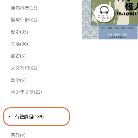
此分類有
本書
自然科普
(15)
此分類有
本書
醫療保健
(62)
此分類有
本書
歷史
(35)
此分類有
本書
生活
(30)
此分類有
本書
旅遊
(6)
此分類有
本書
人文社科
(62)
此分類有
本書
藝術
(6)
此分類有
本書
青少年文學
(21)
進入
此分類有
本書
有聲課程
(189)
此分類有
本書
宗教
(4)