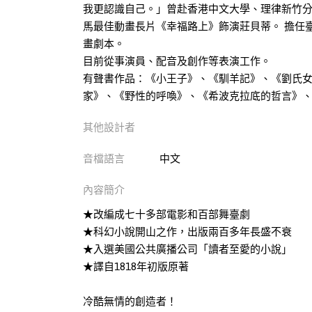
我更認識自己。」曾赴香港中文大學、理律新竹
馬最佳動畫長片《幸福路上》飾演莊貝蒂。 擔任
畫劇本。
目前從事演員、配音及創作等表演工作。
有聲書作品：《小王子》、《馴羊記》、《劉氏
家》、《野性的呼喚》、《希波克拉底的哲言》、
其他設計者
音檔語言
中文
內容簡介
★改編成七十多部電影和百部舞臺劇
★科幻小說開山之作，出版兩百多年長盛不衰
★入選美國公共廣播公司「讀者至愛的小說」
★譯自1818年初版原著
冷酷無情的創造者！