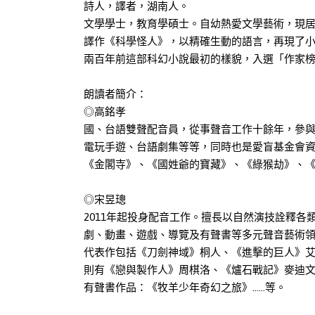
詩人，譯者，湖南人。
文學學士，教育學碩士。自幼熱愛文學藝術，現
譯作《科學怪人》，以精確生動的語言，再現了
兩百年前這部科幻小說最初的樣貌，入選「作家
朗讀者簡介：
◎高銘孝
國、台語雙聲配音員，從事聲音工作十餘年，參
電玩手遊、台語劇集等等，同時也是愛盲基金會
《金閣寺》、《國姓爺的寶藏》、《綠猴劫》、《
◎宋昱璁
2011年起投身配音工作。擅長以自然演技詮釋
劇、動畫、遊戲、導覽及有聲書等多元聲音藝術
代表作包括《刀劍神域》桐人、《進擊的巨人》
則有《戀與製作人》周棋洛、《爐石戰記》麥迪
有聲書作品：《牧羊少年奇幻之旅》……等。