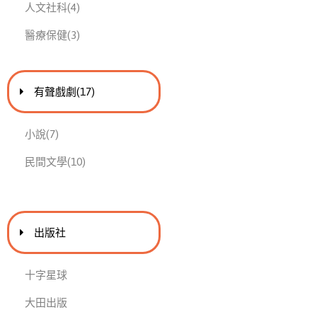
此分類有
本書
人文社科
(4)
此分類有
本書
醫療保健
(3)
進入
此分類有
本書
有聲戲劇
(17)
此分類有
本書
小說
(7)
此分類有
本書
民間文學
(10)
出版社
十字星球
大田出版