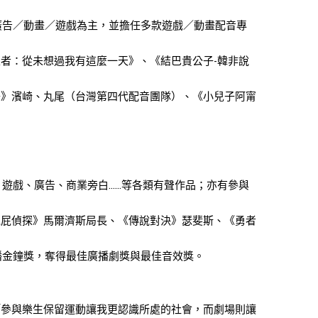
以廣告／動畫／遊戲為主，並擔任多款遊戲／動畫配音專
者：從未想過我有這麼一天》、《結巴貴公子-韓非說
子》濱崎、丸尾（台灣第四代配音團隊）、《小兒子阿甯
、遊戲、廣告、商業旁白……等各類有聲作品；亦有參與
屁屁偵探》馬爾濟斯局長、《傳說對決》瑟斐斯、《勇者
廣播金鐘獎，奪得最佳廣播劇獎與最佳音效獎。
「參與樂生保留運動讓我更認識所處的社會，而劇場則讓