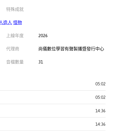
特殊成就
人造人
怪物
上線年度
2026
代理商
尚儀數位學習有聲製播暨發行中心
音檔數量
31
05:02
05:02
14:36
14:36