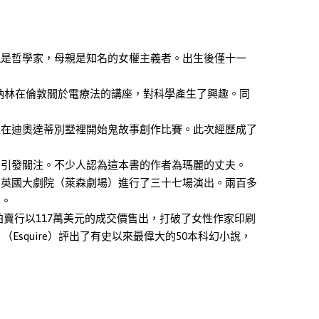
親是哲學家，母親是知名的女權主義者。出生後僅十一
納林在倫敦關於電療法的講座，對科學產生了興趣。同
生在迪奧達蒂別墅裡開始鬼故事創作比賽。此次經歷成了
，引發關注。不少人認為這本書的作者為瑪麗的丈夫。
的英國大劇院（萊森劇場）進行了三十七場演出。兩百多
劇。
得拍賣行以117萬美元的成交價售出，打破了女性作家印刷
Esquire）評出了有史以來最偉大的50本科幻小說，