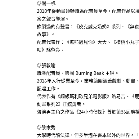
◎謝一帆
2010年從動畫師轉職為配音員至今，配音作品
案之聲音導演。
錄製過的有聲書：《皮克威克奶奶》系列、《無家
故事》。
配音代表作：《熊熊遇見你》大大、《櫻桃小丸
咕》駱爸鼻。
◎張敦喻
職業配音員、樂團 Burning Beak 主唱。
2016年入行從業至今，業務範圍涵蓋戲劇、動畫
配唱工作。
代表作有《超級瑪利歐兄弟電影版》路易吉、《
動畫系列2》正統勇者。
聲演男主角之作品《24小時偵探》曾於第56屆
◎黎家秀
大學時代讀法律，但多半泡在書本以外的世界。