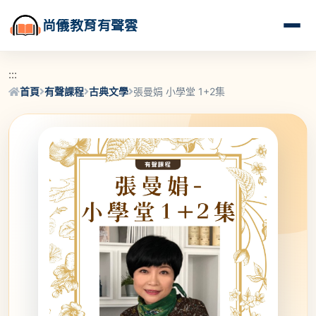
尚儀教育有聲雲
:::
首頁
有聲課程
古典文學
張曼娟 小學堂 1+2集