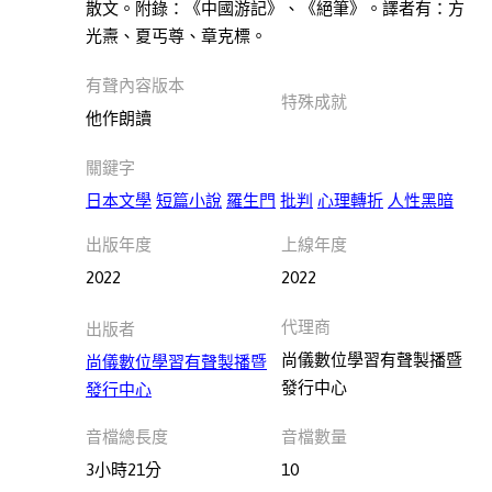
散文。附錄：《中國游記》、《絕筆》。譯者有：方
本書
旅
光燾、夏丐尊、章克標。
遊
此分類有
(6)
有聲內容版本
特殊成就
本書
他作朗讀
人
文
關鍵字
社
日本文學
短篇小說
羅生門
批判
心理轉折
人性黑暗
科
此分類有
(62)
出版年度
上線年度
本書
2022
2022
藝
術
代理商
出版者
此分類有
(6)
尚儀數位學習有聲製播暨
本書
尚儀數位學習有聲製播暨
青
發行中心
發行中心
少
年
音檔總長度
音檔數量
文
3小時21分
10
學