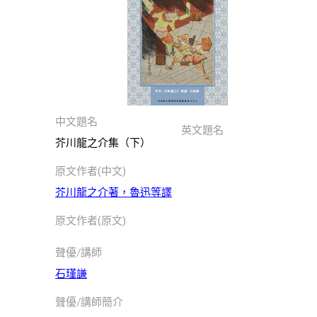
此分類有
(223)
本書
兒
童
文
學
此分類有
(174)
本書
中文題名
民
英文題名
芥川龍之介集（下）
間
文
原文作者(中文)
學
芥川龍之介著，魯迅等譯
此分類有
(3)
本書
原文作者(原文)
商
業
聲優/講師
經
石瑾謙
濟
此分類有
(41)
聲優/講師簡介
本書