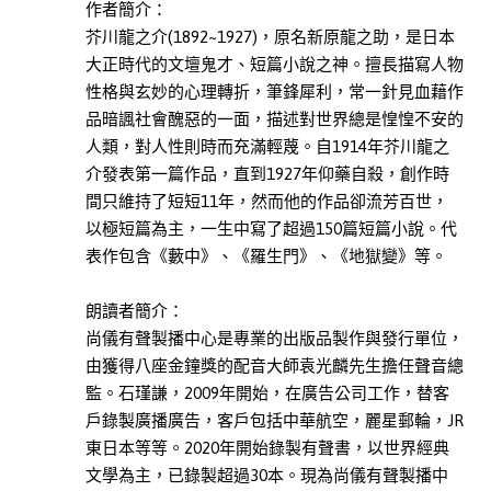
作者簡介：
哲
芥川龍之介(1892~1927)，原名新原龍之助，是日本
學
大正時代的文壇鬼才、短篇小說之神。擅長描寫人物
此分類有
(8)
性格與玄妙的心理轉折，筆鋒犀利，常一針見血藉作
本書
文
品暗諷社會醜惡的一面，描述對世界總是惶惶不安的
學
人類，對人性則時而充滿輕蔑。自1914年芥川龍之
此分類有
(79)
介發表第一篇作品，直到1927年仰藥自殺，創作時
本書
間只維持了短短11年，然而他的作品卻流芳百世，
心
以極短篇為主，一生中寫了超過150篇短篇小說。代
理
表作包含《藪中》、《羅生門》、《地獄變》等。
勵
志
朗讀者簡介：
此分類有
(129)
尚儀有聲製播中心是專業的出版品製作與發行單位，
本書
親
由獲得八座金鐘獎的配音大師袁光麟先生擔任聲音總
子
監。石瑾謙，2009年開始，在廣告公司工作，替客
教
戶錄製廣播廣告，客戶包括中華航空，麗星郵輪，JR
養
東日本等等。2020年開始錄製有聲書，以世界經典
此分類有
(39)
文學為主，已錄製超過30本。現為尚儀有聲製播中