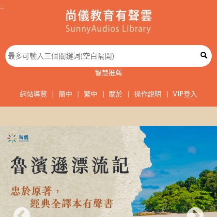
:::
智慧推薦
網站導覽
|
簡中
|
繁中
|
關於
|
操作說明
|
VIP登入