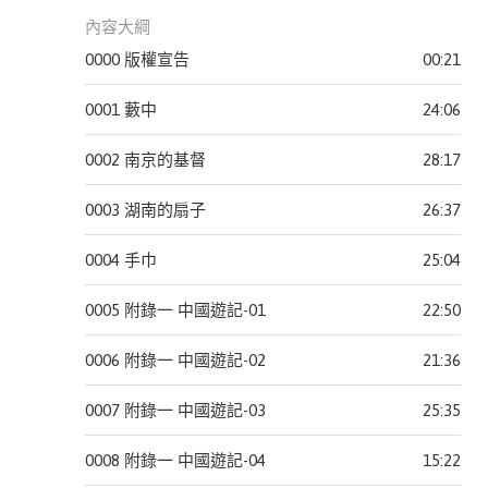
此分類有
(21)
內容大綱
本書
0000 版權宣告
00:21
0001 藪中
24:06
進入
有聲
0002 南京的基督
28:17
此分類有
課程
本書
(189)
0003 湖南的扇子
26:37
0004 手巾
25:04
宗
教
0005 附錄一 中國遊記-01
22:50
此分類有
(4)
本書
0006 附錄一 中國遊記-02
21:36
心
理
0007 附錄一 中國遊記-03
25:35
勵
志
0008 附錄一 中國遊記-04
15:22
此分類有
(49)