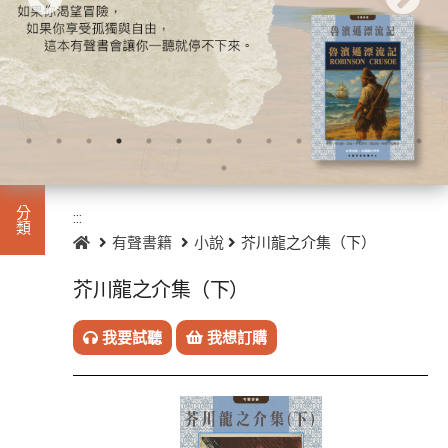
:::
分類
:::
首頁
有聲書籍
小說
芥川龍之介集（下）
芥川龍之介集（下）
進入
有聲
此分類有
書籍
我要試聽
我想訂購
本書
(933)
小
說