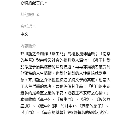
本書
心特約配音員。
自
然
其他設計者
科
普
音檔語言
此分類有
(15)
中文
本書
醫
內容簡介
療
芥川龍之介創作「羅生門」的概念流傳極廣；《南京
保
的基督》對宗教及社會的批判發人深省；《鼻子》對
健
於命運矛盾與痛苦的深刻描述，再再都讓讀者感受到
此分類有
(62)
他獨特的人生情懷，也對他刻劃的人性黑暗感到寒
本書
歷
意。芥川龍之介不僅僅締造了純文學的高度，也帶入
史
了人生哲學的思考。魯迅評價其作品：「所用的主題
此分類有
(35)
最多的是希望之後的不安，或者正不安時之心情。」
本書
本書收錄《鼻子》、《羅生門》、《秋》、《袈裟與
生
盛遠》、《藪中》(即：竹林中)、《湖南的扇子》、
活
《手巾》、《南京的基督》等8篇著名的短篇小說和
此分類有
(30)