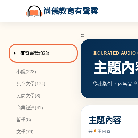
尚儀教育有聲雲
:::
:::
進入
此分類有
本書
有聲書籍
(933)
CURATED AUDIO
主題內
此分類有
本書
小說
(223)
此分類有
本書
兒童文學
(174)
從出版社、內容品牌
此分類有
本書
民間文學
(3)
此分類有
本書
商業經濟
(41)
主題內容
此分類有
本書
哲學
(8)
共
0
筆內容
此分類有
本書
文學
(79)