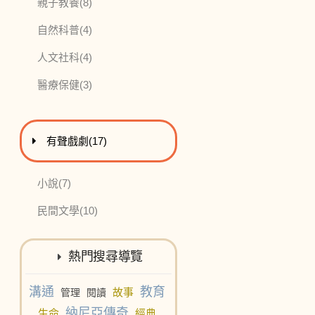
此分類有
本書
親子教養
(8)
此分類有
本書
自然科普
(4)
此分類有
本書
人文社科
(4)
此分類有
本書
醫療保健
(3)
進入
此分類有
本書
有聲戲劇
(17)
此分類有
本書
小說
(7)
此分類有
本書
民間文學
(10)
熱門搜尋導覽
溝通
教育
故事
管理
閱讀
納尼亞傳奇
生命
經典