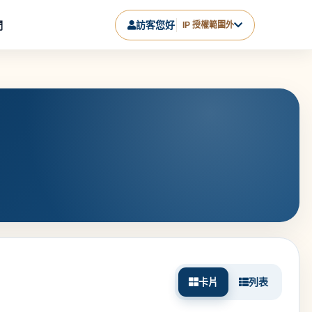
們
訪客您好
IP 授權範圍外
卡片
列表