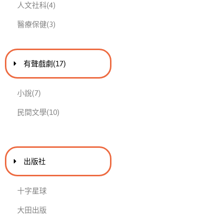
此分類有
本書
人文社科
(4)
此分類有
本書
醫療保健
(3)
進入
此分類有
本書
有聲戲劇
(17)
此分類有
本書
小說
(7)
此分類有
本書
民間文學
(10)
出版社
十字星球
大田出版