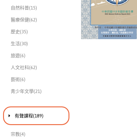
此分類有
本書
自然科普
(15)
此分類有
本書
醫療保健
(62)
此分類有
本書
歷史
(35)
此分類有
本書
生活
(30)
此分類有
本書
旅遊
(6)
此分類有
本書
人文社科
(62)
此分類有
本書
藝術
(6)
此分類有
本書
青少年文學
(21)
進入
此分類有
本書
有聲課程
(189)
此分類有
本書
宗教
(4)