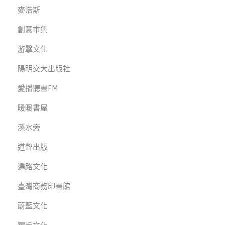
麥浩斯
創意市集
游擊文化
陽明交大出版社
愛播聽書FM
暖暖書屋
溪水旁
道聲出版
遍路文化
臺灣商務印書館
蔚藍文化