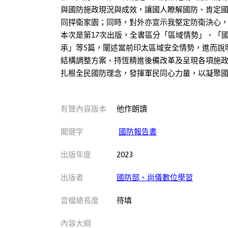
與國防施政現況與成效，讓國人瞭解國防、肯定
同捍衛家園；同時，對外亦宣示我堅定防衛決心
本次是第17次出版，全書區分「區域情勢」、「
承」等5篇，闡述當前印太區域安全情勢，進而說
結構調整方案、持恆精進後備改革及呈現各項施
扎根全民國防理念，發揮軍民同心力量，以凝聚
有聲內容版本
他作朗讀
關鍵字
國防報告書
出版年度
2023
出版者
國防部、尚儀數位學習
音檔總長度
待填
內容大綱