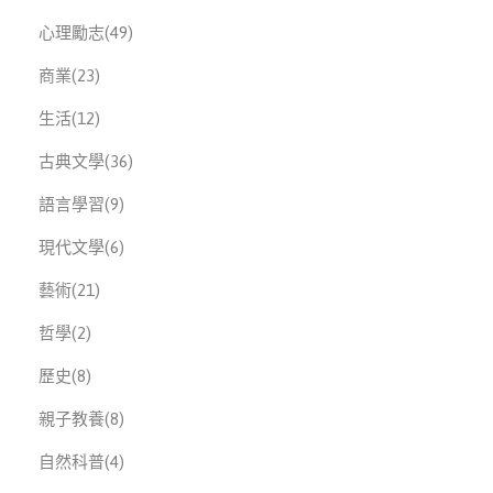
此分類有
本書
心理勵志
(49)
此分類有
本書
商業
(23)
此分類有
本書
生活
(12)
此分類有
本書
古典文學
(36)
此分類有
本書
語言學習
(9)
此分類有
本書
現代文學
(6)
此分類有
本書
藝術
(21)
此分類有
本書
哲學
(2)
此分類有
本書
歷史
(8)
此分類有
本書
親子教養
(8)
此分類有
本書
自然科普
(4)