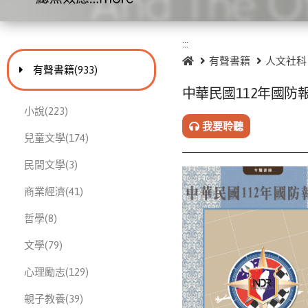
:::
:::
首頁
有聲書籍
人文社科
進入
此分類有
本書
有聲書籍
(933)
中華民國112年國防
此分類有
本書
小說
(223)
我要聆聽
此分類有
本書
兒童文學
(174)
此分類有
本書
民間文學
(3)
此分類有
本書
商業經濟
(41)
此分類有
本書
哲學
(8)
此分類有
本書
文學
(79)
此分類有
本書
心理勵志
(129)
此分類有
本書
親子教養
(39)