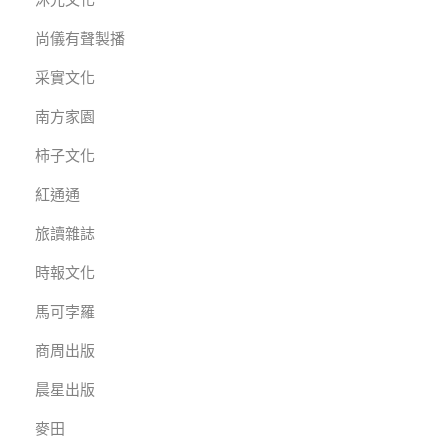
尚儀有聲製播
采實文化
南方家園
柿子文化
紅通通
旅讀雜誌
時報文化
馬可孛羅
商周出版
晨星出版
麥田