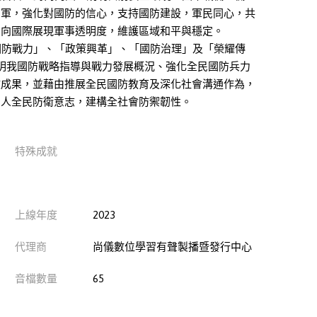
國軍，強化對國防的信心，支持國防建設，軍民同心，共
，向國際展現軍事透明度，維護區域和平與穩定。
國防戰力」、「政策興革」、「國防治理」及「榮耀傳
明我國防戰略指導與戰力發展概況、強化全民國防兵力
政成果，並藉由推展全民國防教育及深化社會溝通作為，
國人全民防衛意志，建構全社會防禦韌性。
特殊成就
上線年度
2023
代理商
尚儀數位學習有聲製播暨發行中心
音檔數量
65