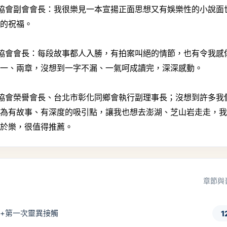
商協會副會會長：我很樂見一本宣揚正面思想又有娛樂性的小說面
大的祝福。
商協會會長：每段故事都人入勝，有拍案叫絕的情節，也有令我感
個一、兩章，沒想到一字不漏、一氣呵成讀完，深深感動。
商協會榮譽會長、台北市彰化同鄉會執行副理事長；沒想到許多我
成為有故事、有深度的吸引點，讓我也想去澎湖、芝山岩走走，
教於樂，很值得推薦。
章節與
場序+第一次靈異接觸
1