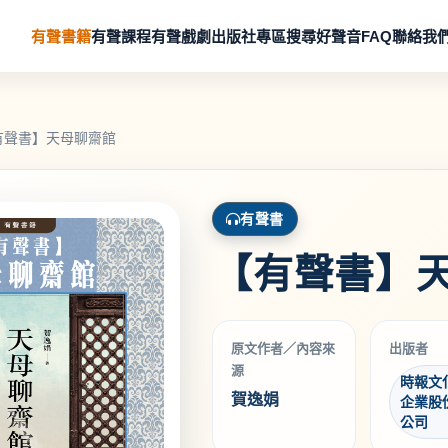
有聲書籍
有聲課程
有聲戲劇
出版社專區
搜尋好聲音
FAQ
聯絡我
有聲書】天母聊齋館
有聲書
【有聲書】
原文作者／內容來
出版者
源
時報文
賀逸娟
企業股
公司