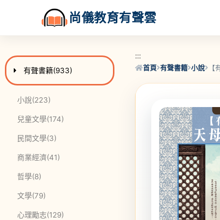
尚儀教育有聲雲
:::
:::
首頁
有聲書籍
小說
【
進入
此分類有
本書
有聲書籍
(933)
此分類有
本書
小說
(223)
此分類有
本書
兒童文學
(174)
此分類有
本書
民間文學
(3)
此分類有
本書
商業經濟
(41)
此分類有
本書
哲學
(8)
此分類有
本書
文學
(79)
此分類有
本書
心理勵志
(129)