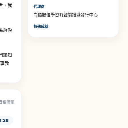
世，我
代理商
尚儀數位學習有聲製播暨發行中心
特殊成就
傷落淚
們熟知
我事教
音檔清單
2:36