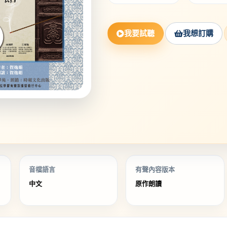
我要試聽
我想訂購
音檔語言
有聲內容版本
中文
原作朗讀