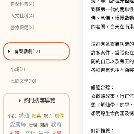
炎，專門處理光怪
此分類有
本書
自然科普
(4)
到與第一代的關聯
此分類有
本書
人文社科
(4)
佛、念佛，慢慢啟
的老闆，白天在南
此分類有
本書
醫療保健
(3)
這群有著靈異功能
進入
此分類有
本書
有聲戲劇
(17)
許多案件。當張炎
間的自己以及鬼王
此分類有
本書
小說
(7)
各種習氣也相互衝
此分類有
本書
民間文學
(10)
誰適合聽：
喜歡聽故事，行正
熱門搜尋導覽
想了解仙學、佛學
想明瞭生命內涵及
溝通
經典
創作
小說
親子
愛麗絲
教育
管理
閱讀
好評推薦：
文化
生活
心理
文學