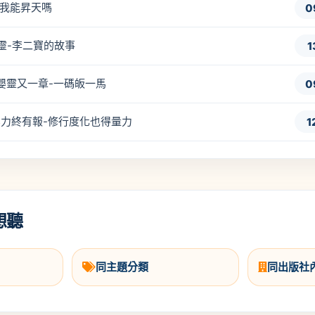
得道我能昇天嗎
0
化嬰靈-李二寶的故事
1
度化嬰靈又一章-一碼皈一馬
0
因果業力終有報-修行度化也得量力
1
想聽
同主題分類
同出版社