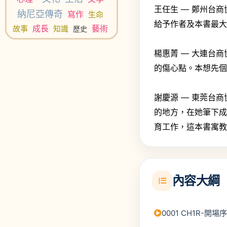
王任生 — 鄭州台
納尼亞傳奇
寫作
生命
給予作者及本書最
成長
藝術
故事
知識
歷史
楊惠菁 — 大連台
的傷心點。本想先
謝慶源 — 東莞台
的地方，在她筆下
育工作，這本書寓
內容大綱
0001 CH1R-開