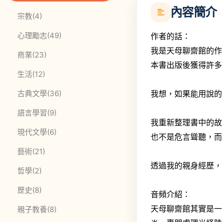
內容簡介
此分類有
本書
宗教
(4)
此分類有
本書
心理勵志
(49)
作者的話：
我是天母聊齋館的
此分類有
本書
商業
(23)
本書出版後獲得許
此分類有
本書
生活
(12)
此分類有
本書
我想，如果能用說
古典文學
(36)
此分類有
本書
語言學習
(9)
我重新整理書中的
此分類有
本書
現代文學
(6)
也不是危言聳聽，
此分類有
本書
藝術
(21)
透過我的親身經歷
此分類有
本書
哲學
(2)
此分類有
本書
歷史
(8)
音頻介紹：
天母聊齋館其實是
此分類有
本書
親子教養
(8)