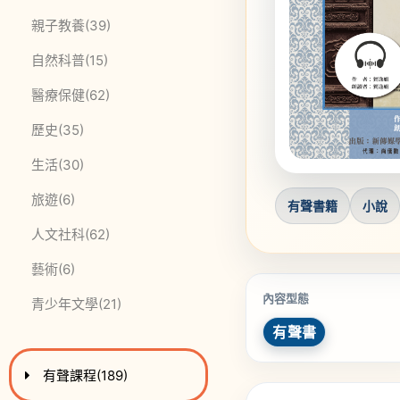
此分類有
本書
親子教養
(39)
此分類有
本書
自然科普
(15)
此分類有
本書
醫療保健
(62)
此分類有
本書
歷史
(35)
此分類有
本書
生活
(30)
此分類有
本書
旅遊
(6)
有聲書籍
小說
此分類有
本書
人文社科
(62)
此分類有
本書
藝術
(6)
內容型態
此分類有
本書
青少年文學
(21)
有聲書
進入
此分類有
本書
有聲課程
(189)