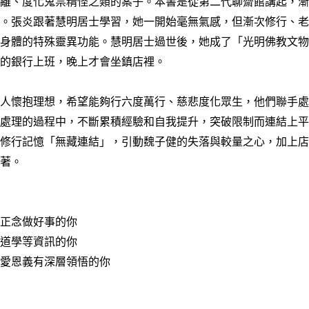
陸離、度化鬼祟精怪之類的案子。本書是從第二代聊齋館講起，
性。張炎跟著慧明居士學習，她一開始毫無氣感，但漸次修行、
動身體的特殊靈異功能。慧明居士過世後，她成了「光明佛教文
港的銀行上班，晚上才會坐鎮店裡。
的人懷抱理想，希望能夠行六度萬行、慈悲度化眾生，他們聯手
在處理的過程中，不斷累積經驗和自我提升，突破限制而連結上
的修行記憶「無藏連結」，引動魏子健的失落與較量之心，加上
突著。
信正念做好事的你
、道學等資訊的你
情愛恩義有深層領悟的你