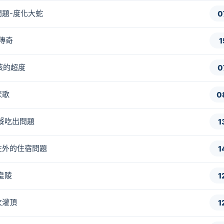
水問題-度化大蛇
0
岩傳奇
1
小孩的超度
0
悲歌
0
用餐吃出問題
1
出門在外的住宿問題
1
三皇陵
1
百次灌頂
1