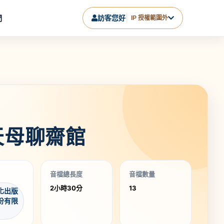
們
訪客您好
IP 授權範圍外
天母聊齋館
音檔總長度
音檔數量
2小時30分
13
化出版
份有限