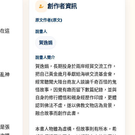
創作者資訊
原文作者(原文)
，在這
說書人
，
賀逸娟
說書人簡介
賀逸娟，長期投身於兩岸經貿交流工作，
把自己黃金歲月奉獻給海峽交流基金會，
力亂神
經常聽聞大陸台商友人談論千奇百怪的鬼
怪故事，因覺有趣而留下數篇紀錄，並與
自身的修行體悟和親身經歷作印證，更體
認到佛法不虛，遂以佛教文物店為背景，
融合故事而創作此書。
闆是張
本書人物雖為虛構，但故事則有所本，希