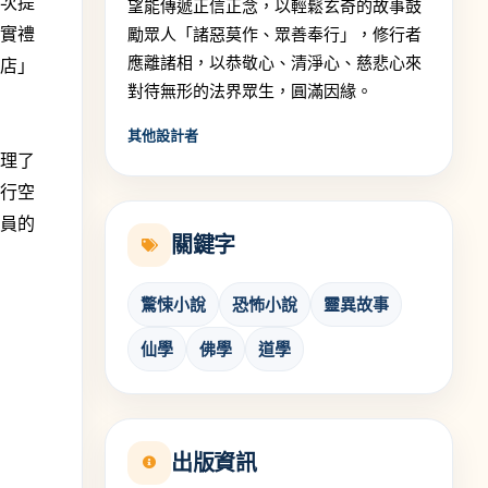
漸次提
望能傳遞正信正念，以輕鬆玄奇的故事鼓
老實禮
勵眾人「諸惡莫作、眾善奉行」，修行者
應離諸相，以恭敬心、清淨心、慈悲心來
物店」
對待無形的法界眾生，圓滿因緣。
其他設計者
處理了
平行空
店員的
關鍵字
驚悚小說
恐怖小說
靈異故事
仙學
佛學
道學
出版資訊