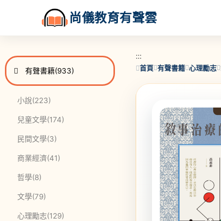
尚儀教育有聲雲
:::
:::
首頁
有聲書籍
心理勵志
進入
此分類有
本書
有聲書籍
(933)
此分類有
本書
小說
(223)
此分類有
本書
兒童文學
(174)
此分類有
本書
民間文學
(3)
此分類有
本書
商業經濟
(41)
此分類有
本書
哲學
(8)
此分類有
本書
文學
(79)
此分類有
本書
心理勵志
(129)