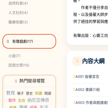
破。
此分類有
本書
自然科普
(4)
作者不僅分享自己
此分類有
本書
人文社科
(4)
程，以及循著大師
供了絕佳的學習與
此分類有
本書
醫療保健
(3)
有聲出版：心靈工
進入
此分類有
本書
有聲戲劇
(17)
此分類有
本書
小說
(7)
內容大綱
此分類有
本書
民間文學
(10)
A001 版權宣告
熱門搜尋導覽
A002 書籍介紹
教育
知識
親子
歷史
閱讀
納尼亞傳奇
寫作
生命
A003 作者與朗讀
溝通
生活
成長
經典