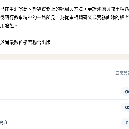
在生涯諮商、督導實務上的經驗與方法，更講述她與敘事相遇
步伐履行敘事精神的一路所見，為從事相關研究或實務訓練的讀
應用途徑。
坊與尚儀數位學習聯合出版
章節與
0
0
者簡介
0