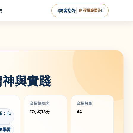
們
訪客您好
IP 授權範圍外
精神與實踐
音檔總長度
音檔數量
17小時13分
44
版：心
位學習