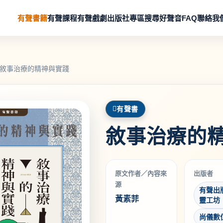
有聲書籍
有聲課程
有聲戲劇
出版社專區
搜尋好聲音
FAQ
聯絡我
敘事治療的精神與實踐
有聲書
敘事治療的
原文作者／內容來
出版者
源
有聲出
黃素菲
靈工坊
尚儀數