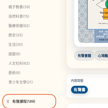
此分類有
本書
親子教養
(39)
此分類有
本書
自然科普
(15)
此分類有
本書
醫療保健
(62)
此分類有
本書
歷史
(35)
此分類有
本書
生活
(30)
此分類有
本書
旅遊
(6)
有聲書籍
心理
此分類有
本書
人文社科
(62)
此分類有
本書
藝術
(6)
內容型態
此分類有
本書
青少年文學
(21)
有聲書
進入
此分類有
本書
有聲課程
(189)