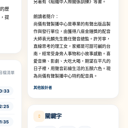
另著有《組織中人際關係訓練》等書。
的歷
朗讀者簡介：
者，提
尚儀有聲製播中心是專業的有聲出版品製
作與發行單位，由獲得八座金鐘獎的配音
大師袁光麟先生擔任聲音總監。許芳寧，
直線思考的理工女，家鄉是可甜可鹹的台
南，經常受身旁人事物和小故事感動。喜
愛音樂、影劇、大吃大喝，期望在平凡的
日子裡，用聲音彩繪生活的五顏六色。現
音檔清單
為尚儀有聲製播中心特約配音員。
其他設計者
0:33
2:25
關鍵字
1:35