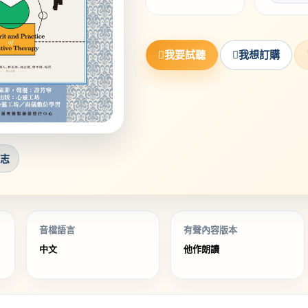
我要試聽
我想訂購
勵志
音檔語言
有聲內容版本
中文
他作朗讀