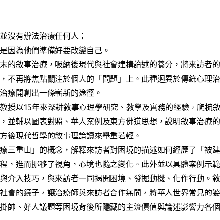
，並沒有辦法治療任何人；
那是因為他們準備好要改變自己。
的敘事治療，吸納後現代與社會建構論述的養分，將來訪者的
視，不再將焦點關注於個人的「問題」上。此種迥異於傳統心理
理治療開創出一條嶄新的途徑。
授以15年來深耕敘事心理學研究、教學及實務的經驗，爬梳
想，並輔以圖表對照、華人案例及東方佛道思想，說明敘事治療
西方後現代哲學的敘事理論讀來舉重若輕。
三重山」的概念，解釋來訪者對困境的描述如何經歷了「被建
過程，進而挪移了視角，心境也隨之變化。此外並以具體案例示
應與介入技巧，與來訪者一同揭開困境、發掘動機、化作行動。
映社會的鏡子，讓治療師與來訪者合作無間，將華人世界常見的
績掛帥、好人議題等困境背後所隱藏的主流價值與論述影響力各