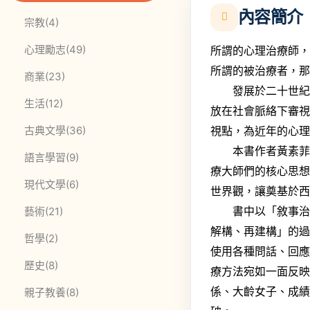
內容簡介
此分類有
本書
宗教
(4)
此分類有
本書
心理勵志
(49)
所謂的心理治療師
所謂的被治療者，
此分類有
本書
商業
(23)
發展於二十世紀末
此分類有
本書
生活
(12)
放在社會脈絡下審
此分類有
本書
視點，為近年的心
古典文學
(36)
本書作者黃素菲教
此分類有
本書
語言學習
(9)
療大師們的核心思
此分類有
本書
現代文學
(6)
世界觀，讓奠基於
書中以「敘事治療
此分類有
本書
藝術
(21)
解構、再建構」的
此分類有
本書
哲學
(2)
使用各種問話、回
此分類有
本書
歷史
(8)
療方法宛如一面反
係、大齡女子、成
此分類有
本書
親子教養
(8)