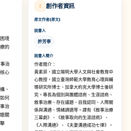
創作者資訊
原文作者(原文)
說書人
困境
許芳寧
治療的
說書人簡介
敘事治
作者簡介：
黃素菲，國立陽明大學人文與社會教育中
的核心
心教授，國立臺灣師範大學教育心理與輔
導研究所博士、加拿大約克大學博士後研
構、
究。專長為個別與團體諮商、生涯諮商、
範如何
敘事治療、存在議題、自我認同、人際關
敘事治
係與溝通、情緒調適等。譯有《敘事治療
婆媳關
三幕劇》、《敘事取向的生涯諮商》、
個擊
《人際溝通》、《夫妻溝通成功七律》，