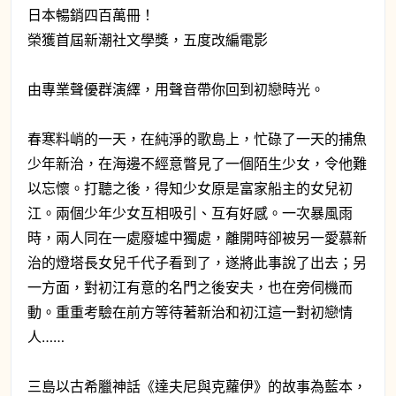
日本暢銷四百萬冊！
榮獲首屆新潮社文學獎，五度改編電影
由專業聲優群演繹，用聲音帶你回到初戀時光。
春寒料峭的一天，在純淨的歌島上，忙碌了一天的捕魚
少年新治，在海邊不經意瞥見了一個陌生少女，令他難
以忘懷。打聽之後，得知少女原是富家船主的女兒初
江。兩個少年少女互相吸引、互有好感。一次暴風雨
時，兩人同在一處廢墟中獨處，離開時卻被另一愛慕新
治的燈塔長女兒千代子看到了，遂將此事說了出去；另
一方面，對初江有意的名門之後安夫，也在旁伺機而
動。重重考驗在前方等待著新治和初江這一對初戀情
人……
三島以古希臘神話《達夫尼與克蘿伊》的故事為藍本，