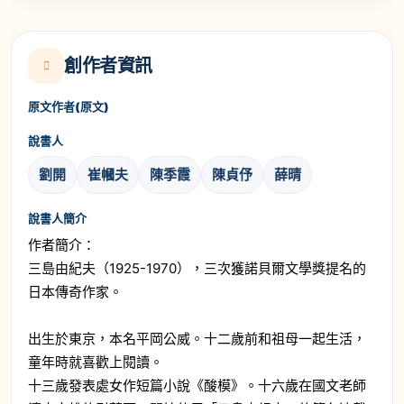
創作者資訊
原文作者(原文)
說書人
劉開
崔幗夫
陳季霞
陳貞伃
薛晴
說書人簡介
作者簡介：
三島由紀夫（1925-1970），三次獲諾貝爾文學獎提名的
日本傳奇作家。
出生於東京，本名平岡公威。十二歲前和祖母一起生活，
童年時就喜歡上閱讀。
十三歲發表處女作短篇小說《酸模》。十六歲在國文老師