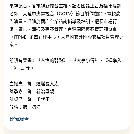
電視配音。各電視新聞台主播、記者國語正音及播報培訓
老師。大陸中央電視台（CCTV）節目製作顧問。電視廣
告演員。活躍於兩岸企業諮詢輔導及培訓，擅長市場行
銷、廣告、溝通及專案管理。台灣國際專案管理師協會
（ITPM）第四屆理事長，大陸國家外國專家局項目管理專
家。
朗讀有聲書：《人性的弱點》、《大亨小傳》、《禪學入
門》……等。
崔幗夫：飾 燈塔長太太
陳季霞：飾 新治母親
陳貞伃：飾 千代子
薛晴：飾 初江
其他設計者