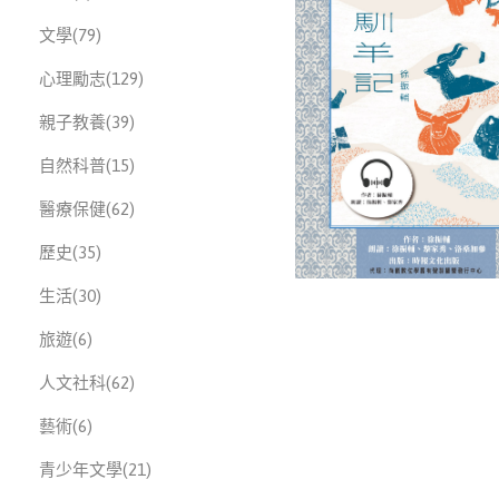
此分類有
本書
文學
(79)
此分類有
本書
心理勵志
(129)
此分類有
本書
親子教養
(39)
此分類有
本書
自然科普
(15)
此分類有
本書
醫療保健
(62)
此分類有
本書
歷史
(35)
此分類有
本書
生活
(30)
此分類有
本書
旅遊
(6)
此分類有
本書
人文社科
(62)
此分類有
本書
藝術
(6)
此分類有
本書
青少年文學
(21)