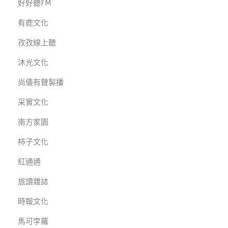
好好聽FM
有鹿文化
孜孜線上聽
沐光文化
尚儀有聲製播
采實文化
南方家園
柿子文化
紅通通
旅讀雜誌
時報文化
馬可孛羅