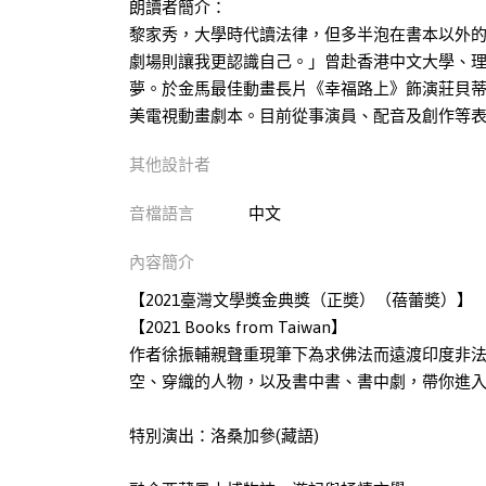
朗讀者簡介：
黎家秀，大學時代讀法律，但多半泡在書本以外
劇場則讓我更認識自己。」曾赴香港中文大學、
夢。於金馬最佳動畫長片《幸福路上》飾演莊貝蒂
美電視動畫劇本。目前從事演員、配音及創作等
其他設計者
音檔語言
中文
內容簡介
【2021臺灣文學獎金典獎（正奬）（蓓蕾奬）】
【2021 Books from Taiwan】
作者徐振輔親聲重現筆下為求佛法而遠渡印度非
空、穿織的人物，以及書中書、書中劇，帶你進
特別演出：洛桑加參(藏語)