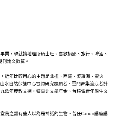
系畢業，現就讀地理所碩士班。喜歡攝影、旅行、啤酒、
期刊論文數篇。
定，近年比較用心的主題是北極、西藏、婆羅洲、螢火
研究員、山水自然保護中心雪豹研究志願者、雲門舞集流浪者計
選九歌年度散文選，獲臺北文學年金、台積電青年學生文
堂鳥之類有些人以為是神話的生物。曾任Canon講座講