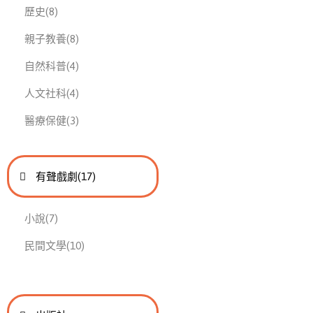
此分類有
本書
歷史
(8)
此分類有
本書
親子教養
(8)
此分類有
本書
自然科普
(4)
此分類有
本書
人文社科
(4)
此分類有
本書
醫療保健
(3)
進入
此分類有
本書
有聲戲劇
(17)
此分類有
本書
小說
(7)
此分類有
本書
民間文學
(10)