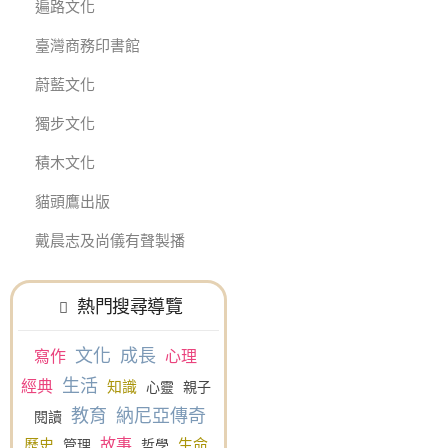
遍路文化
臺灣商務印書館
蔚藍文化
獨步文化
積木文化
貓頭鷹出版
戴晨志及尚儀有聲製播
熱門搜尋導覽
文化
成長
寫作
心理
生活
經典
知識
心靈
親子
教育
納尼亞傳奇
閱讀
故事
歷史
生命
管理
哲學