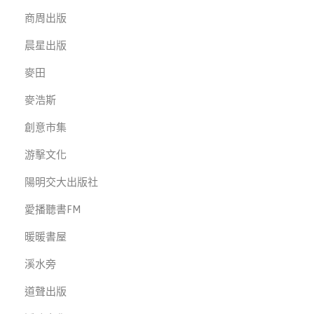
商周出版
晨星出版
麥田
麥浩斯
創意市集
游擊文化
陽明交大出版社
愛播聽書FM
暖暖書屋
溪水旁
道聲出版