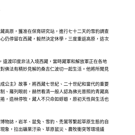
境
青藏高原，獲准在保育研究站，進行七十二天的雪豹調查
的心仍停留在西藏，毅然決定休學，三度重返高原，這次
，遠渡印度非法入境西藏，當時藏軍和解放軍正在各地
但對佛法有精妙見解的桑吉仁波切一起生活。他將所聞見
文成公主》故事，將西藏七世紀、二十世紀和當代的重要
限制、羅列眼前，赫然看清一般人認為佛光普照的青藏高
席捲，造林停牧，藏人不只命如蜉蝣，原初天性與生活也
藏博物誌，岩羊、鼠兔、雪豹、禿鷲等繫起草原生態的自
病現象，拉出礦業汙染、草原鼠災、農牧衝突等環境議