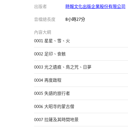
出版者
時報文化出版企業股份有限公司
音檔總長度
8小時27分
內容大綱
0001 星星、雪、火
0002 足印、食骸
0003 光之遺痕、鳥之咒、日夢
0004 再度啟程
0005 失語的旅行者
0006 大昭寺的蒙古僧
0007 拉薩及其時間地景