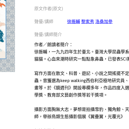
原文作者(原文)
聲優/講師
徐振輔
黎家秀
洛桑加參
聲優/講師簡介
作者／朗讀者簡介：
徐振輔，一九九四年生於臺北。臺灣大學昆蟲學
貓貓。心血來潮時研究一點點象鼻蟲，已發表SCI
寫作方面在散文、科普、遊記、小說之間搖擺不
蟲。曾獲選為keep walking西伯利亞極地
畫等。於《鏡週刊》開設專欄多年，作品四度入
學獎、教育部文藝創作獎等若干獎項。
攝影方面胸無大志，夢想是拍攝雪豹、獨角鯨、天
師，舉辦鳥類生態攝影個展《翼疊翼，光覆光》