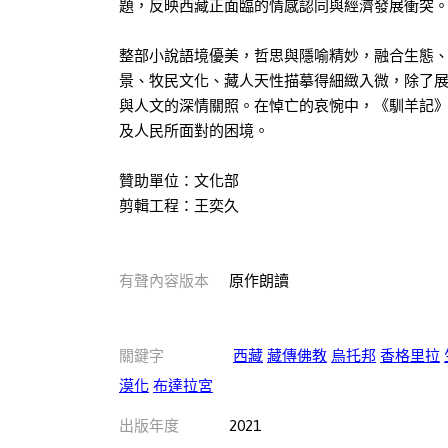
題，反映西藏正面臨的情感認同與經濟發展衝突
整部小說語境優美，哲思與隱喻精妙，融合生態
景、牧民文化、藏人天性描摹得細緻入微，除了
與人文的深情關照。在悼亡的哀惋中，《馴羊記
及人民所面對的困境。
贊助單位：文化部
剪輯工程：王奕久
有聲內容版本
原作朗讀
關鍵字
西藏
藏傳佛教
烏托邦
香格里拉
漠化
布達拉宮
出版年度
2021