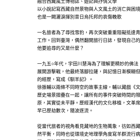
融合西藏風土博物誌、遊記與抒情文學
以小說記寫西藏自然景物與人文風土的消亡與困
也是一闕灑淚揮別昔日烏托邦的哀傷輓歌
一名旅者為了尋找雪豹，再次突破重重阻礙抵達
工作。回到臺灣，偶然翻開旅行日誌，發現自己
他要追尋的又是什麼？
一九五○年代，宇田川慧海為了理解更精妙的佛法
展開游擊戰，他最終落腳拉薩，與記憶日漸模糊
的經歷，寫成《馴羊記》。
徐振輔以兩條不同時空的故事主線，輔以藏戲《
歷史場景摺疊在一起，讓所有的事件突破時間的
原，其實從未平靜。歷經漢代的文化移植，文革
早已歷劫數次，隨波逐流。
從當代旅者的視角看見藏地的生物萬象，彷如西
然平衡，同時也從環境史地理學角度寫羊群流行