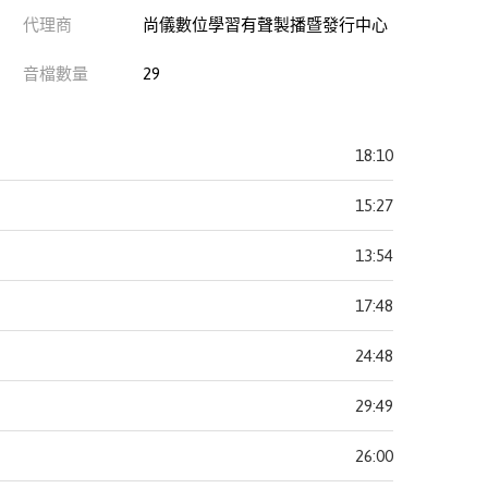
代理商
尚儀數位學習有聲製播暨發行中心
音檔數量
29
18:10
15:27
13:54
17:48
24:48
29:49
26:00