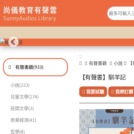
:::
:::
:::
首頁
有聲書籍
小說
【
進入
此分類有
本書
有聲書籍
(933)
【有聲書】馴羊記
此分類有
本書
小說
(223)
我要試聽
我想訂購
此分類有
本書
兒童文學
(174)
此分類有
本書
民間文學
(3)
此分類有
本書
商業經濟
(41)
此分類有
本書
哲學
(8)