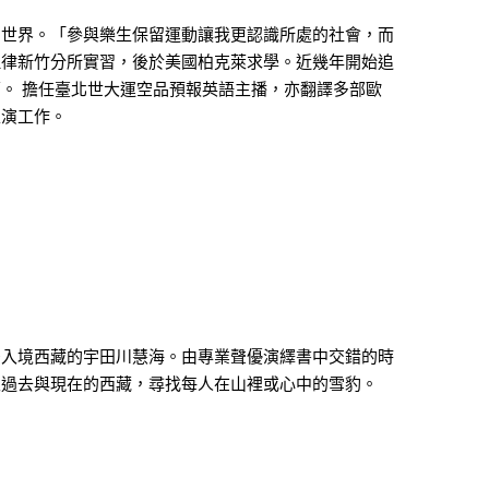
的世界。「參與樂生保留運動讓我更認識所處的社會，而
理律新竹分所實習，後於美國柏克萊求學。近幾年開始追
。 擔任臺北世大運空品預報英語主播，亦翻譯多部歐
表演工作。
法入境西藏的宇田川慧海。由專業聲優演繹書中交錯的時
入過去與現在的西藏，尋找每人在山裡或心中的雪豹。