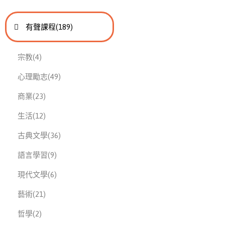
進入
此分類有
本書
有聲課程
(189)
此分類有
本書
宗教
(4)
此分類有
本書
心理勵志
(49)
此分類有
本書
商業
(23)
此分類有
本書
生活
(12)
此分類有
本書
古典文學
(36)
此分類有
本書
語言學習
(9)
此分類有
本書
現代文學
(6)
此分類有
本書
藝術
(21)
此分類有
本書
哲學
(2)