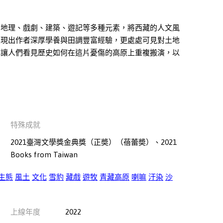
。
、地理、戲劇、建築、遊記等多種元素，將西藏的人文風
展現出作者深厚學養與田調豐富經驗，更處處可見對土地
》讓人們看見歷史如何在這片憂傷的高原上重複搬演，以
特殊成就
2021臺灣文學獎金典獎（正奬）（蓓蕾奬）、2021
Books from Taiwan
生態
風土
文化
雪豹
藏戲
遊牧
青藏高原
喇嘛
汙染
沙
上線年度
2022