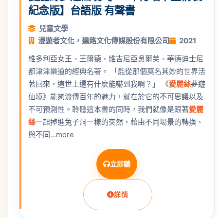
紀念版】台語版 有聲書
兒童文學
漫遊者文化，遍路文化傳媒股份有限公司
2021
維多利亞女王、王爾德、維吉尼亞吳爾芙、華德迪士尼
都津津樂道的經典名著。 「能從那個莫名其妙的世界活
著回來，這世上還有什麼能嚇到我啊？」 《
愛麗絲
夢遊
仙境》能夠流傳百年的魅力，就在於它的不可思議以及
不可預測性。聆聽這本書的同時，我們就像是跟著
愛麗
絲
一起掉進兔子洞一樣的突然，藉由不同場景的轉換、
與不同...more
立即聽
詳情