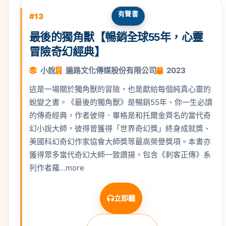
有聲書
#13
最後的獨角獸【暢銷全球55年，心靈
冒險奇幻經典】
小說
遍路文化傳媒股份有限公司
2023
這是一場關於獨角獸的冒險，也是獻給每個純真心靈的
蛻變之書。《最後的獨角獸》是暢銷55年、你一生必讀
的傳奇經典，作者彼得．畢格是和托爾金齊名的當代奇
幻小說大師，彼得曾獲得「世界奇幻獎」終身成就獎、
美國科幻奇幻作家協會大師獎等最高榮譽獎項。本書亦
獲得眾多當代奇幻大師一致讚揚，包含《刺客正傳》系
列作者羅...more
立即聽