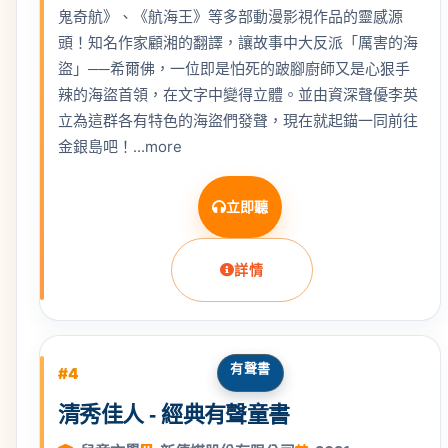
鬼奇航》、《航海王》等多部動漫影視作品的靈感源
頭！知名作家顧湘的翻譯，讓故事中大反派「厲害的海
盜」──希爾佛，一位即是怕死的跛腳廚師又是心狠手
辣的海盜首領，在文字中變得立體。並由資深聲優李英
立為這群各有特色的海盜們發聲，現在就起錨一同前往
金銀島吧！...more
立即聽
詳情
有聲書
#4
清秀佳人 - 經典有聲童書