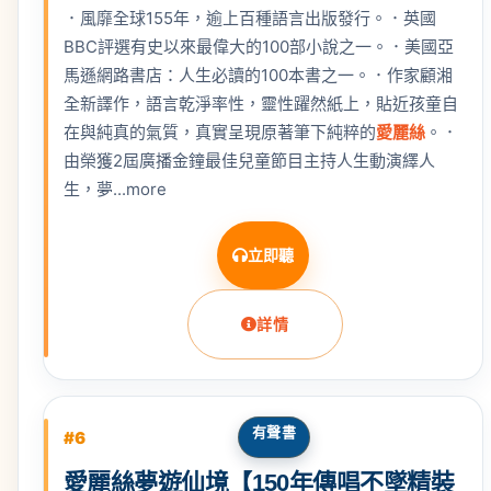
．風靡全球155年，逾上百種語言出版發行。．英國
BBC評選有史以來最偉大的100部小說之一。．美國亞
馬遜網路書店：人生必讀的100本書之一。．作家顧湘
全新譯作，語言乾淨率性，靈性躍然紙上，貼近孩童自
在與純真的氣質，真實呈現原著筆下純粹的
愛麗絲
。．
由榮獲2屆廣播金鐘最佳兒童節目主持人生動演繹人
生，夢...more
立即聽
詳情
有聲書
#6
愛麗絲夢遊仙境【150年傳唱不墜精裝