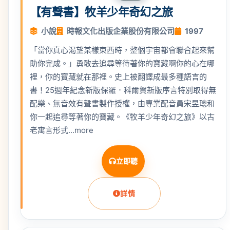
【有聲書】牧羊少年奇幻之旅
小說
時報文化出版企業股份有限公司
1997
「當你真心渴望某樣東西時，整個宇宙都會聯合起來幫
助你完成。」勇敢去追尋等待著你的寶藏啊你的心在哪
裡，你的寶藏就在那裡。史上被翻譯成最多種語言的
書！25週年紀念新版保羅．科爾賀新版序言特別取得無
配樂、無音效有聲書製作授權，由專業配音員宋昱璁和
你一起追尋等著你的寶藏。《牧羊少年奇幻之旅》以古
老寓言形式...more
立即聽
詳情