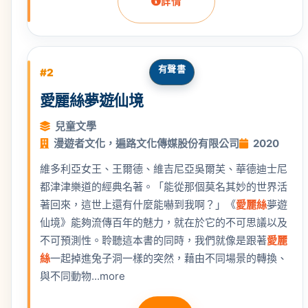
詳情
有聲書
#2
愛麗絲夢遊仙境
兒童文學
漫遊者文化，遍路文化傳媒股份有限公司
2020
維多利亞女王、王爾德、維吉尼亞吳爾芙、華德迪士尼
都津津樂道的經典名著。「能從那個莫名其妙的世界活
著回來，這世上還有什麼能嚇到我啊？」《
愛麗絲
夢遊
仙境》能夠流傳百年的魅力，就在於它的不可思議以及
不可預測性。聆聽這本書的同時，我們就像是跟著
愛麗
絲
一起掉進兔子洞一樣的突然，藉由不同場景的轉換、
與不同動物...more