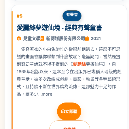
有聲書
#5
愛麗絲夢遊仙境 - 經典有聲童書
兒童文學
新傳媒股份有限公司
2021
一隻穿著衣的小白兔匆忙的從眼前跑過去，這麼不可思
議的畫面會讓你聯想到什麼故呢？毫無疑問，當然是提
到奇幻童話就不得不提到的《
愛麗絲
夢遊仙境》。自
1865年出版以來，這本至今在出版界已堪稱人瑞級的經
典童話，被多次改編成戲劇、電影、動畫等各種藝術形
式，且持續不斷在世界廣為流傳。這部魅力十足的作
品，讓多少...more
立即聽