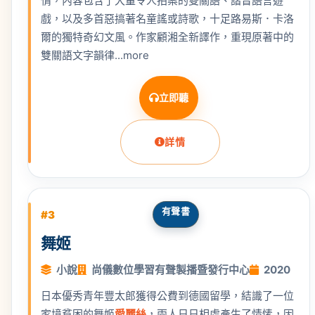
情，內容包含了大量令人拍案的雙關語、諧音語言遊
戲，以及多首惡搞著名童謠或詩歌，十足路易斯．卡洛
爾的獨特奇幻文風。作家顧湘全新譯作，重現原著中的
雙關語文字韻律...more
立即聽
詳情
有聲書
#3
舞姬
小說
尚儀數位學習有聲製播暨發行中心
2020
日本優秀青年豐太郎獲得公費到德國留學，結識了一位
家境貧困的舞姬
愛麗絲
，兩人日日相處產生了情愫，因