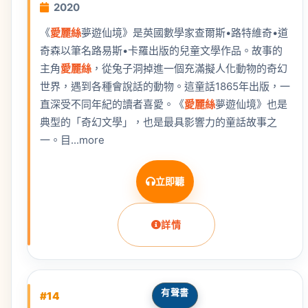
2020
《
愛麗絲
夢遊仙境》是英國數學家查爾斯•路特維奇•道
奇森以筆名路易斯•卡羅出版的兒童文學作品。故事的
主角
愛麗絲
，從兔子洞掉進一個充滿擬人化動物的奇幻
世界，遇到各種會說話的動物。這童話1865年出版，一
直深受不同年紀的讀者喜愛。《
愛麗絲
夢遊仙境》也是
典型的「奇幻文學」，也是最具影響力的童話故事之
一。目...more
立即聽
詳情
有聲書
#14