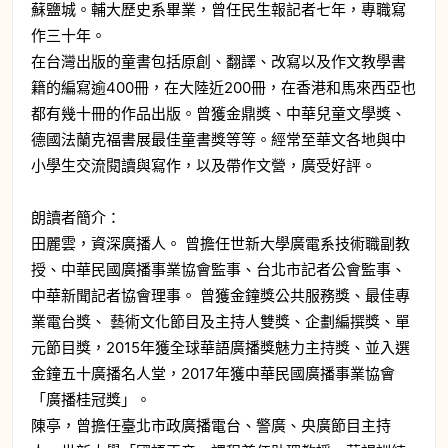
蘇鹽城。輔大歷史系畢業，曾任民生報記者七年，專職寫
作三十年。
在台灣出版的童書包括原創、翻譯、改寫以及作文教學書
籍的編寫逾400冊，在大陸近200冊，在香港和馬來西亞也
都有幾十冊的作品出版。曾獲金鼎獎、中華兒童文學獎、
德國法蘭克福書展最佳童書獎等等。經常至華文各地與中
小學生交流閱讀與寫作，以及帶作文營，廣受好評。
朗讀者簡介：
田麗雲，資深廣播人。 曾擔任世新大學廣電系技術職副教
授、中華民國廣播事業協會監事、台北市記者公會監事、
中華新聞記者協會理事。 曾獲金鐘獎公共服務獎、最佳專
業電台獎、 藝術文化節目及主持人雙獎、企劃編撰獎、單
元節目獎，2015年獲全球華語廣播獎魅力主持獎、並入選
金鐘五十廣播名人堂，2017年獲中華民國廣播事業協會
「廣播桂冠獎」。
陳亭，曾擔任臺北市政廣播電台、警廣、央廣節目主持