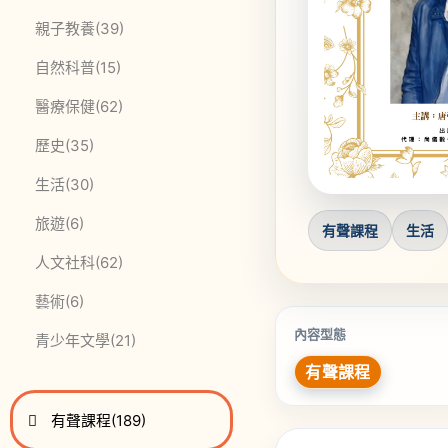
此分類有
本書
親子教養
(39)
此分類有
本書
自然科普
(15)
此分類有
本書
醫療保健
(62)
此分類有
本書
歷史
(35)
此分類有
本書
生活
(30)
此分類有
本書
旅遊
(6)
有聲課程
生活
此分類有
本書
人文社科
(62)
此分類有
本書
藝術
(6)
內容型態
此分類有
本書
青少年文學
(21)
有聲課程
進入
此分類有
本書
有聲課程
(189)