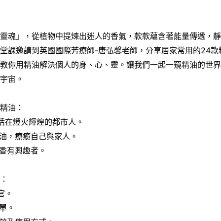
的靈魂」，從植物中提煉出迷人的香氣，款款蘊含著能量傳遞，
堂課邀請到英國國際芳療師-唐弘馨老師，分享居家常用的24款
，教你用精油解決個人的身、心、靈。讓我們一起一窺精油的世
見宇宙。
癒精油：
生活在燈火輝煌的都市人。
精油，療癒自己與家人。
調香有興趣者。
效：
官。
簡單。