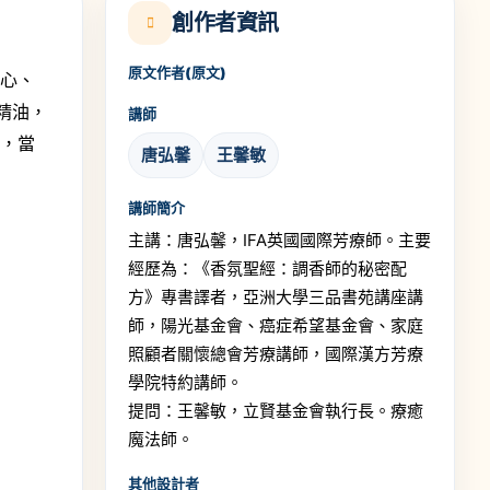
創作者資訊
原文作者(原文)
靜心、
精油，
講師
界，當
唐弘馨
王馨敏
講師簡介
主講：唐弘馨，IFA英國國際芳療師。主要
經歷為：《香氛聖經：調香師的秘密配
方》專書譯者，亞洲大學三品書苑講座講
師，陽光基金會、癌症希望基金會、家庭
照顧者關懷總會芳療講師，國際漢方芳療
學院特約講師。
提問：王馨敏，立賢基金會執行長。療癒
魔法師。
其他設計者