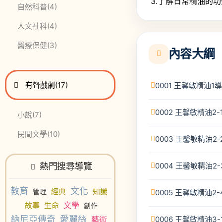
3.了解日常精油的
此分類有
本書
自然科普
(4)
此分類有
本書
人文社科
(4)
此分類有
本書
醫療保健
(3)
內容大綱
進入
此分類有
本書
有聲戲劇
(17)
0001 王馨敏精油1
0002 王馨敏精油2
此分類有
本書
小說
(7)
此分類有
本書
民間文學
(10)
0003 王馨敏精油2
0004 王馨敏精油2
熱門搜尋導覽
教育
文化
經典
知識
管理
0005 王馨敏精油2
文學
故事
生命
創作
納尼亞傳奇
愛麗絲
0006 王馨敏精油3
藝術