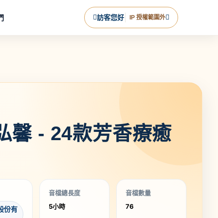
們
訪客您好
IP 授權範圍外
弘馨 - 24款芳香療癒
音檔總長度
音檔數量
5小時
76
股份有