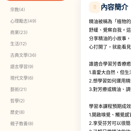
內容簡介
此分類有
本書
宗教
(4)
此分類有
本書
心理勵志
(49)
精油被稱為「植物
舒緩、覺察自我。這
此分類有
本書
商業
(23)
分享精油的小故事
此分類有
本書
生活
(12)
心打開了，就能看
此分類有
本書
古典文學
(36)
誰適合學習芳香療
此分類有
本書
語言學習
(9)
1.喜愛大自然，但
此分類有
本書
現代文學
(6)
2.想學習如何運用
3.對芳療或精油、
此分類有
本書
藝術
(21)
此分類有
本書
哲學
(2)
學習本課程預期成
此分類有
本書
歷史
(8)
1.開啟嗅覺、觸覺感
2.享受芬芳可以很
此分類有
本書
親子教養
(8)