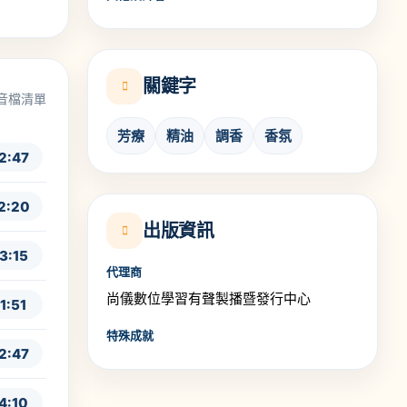
關鍵字
音檔清單
芳療
精油
調香
香氛
2:47
2:20
出版資訊
3:15
代理商
尚儀數位學習有聲製播暨發行中心
1:51
特殊成就
2:47
4:10