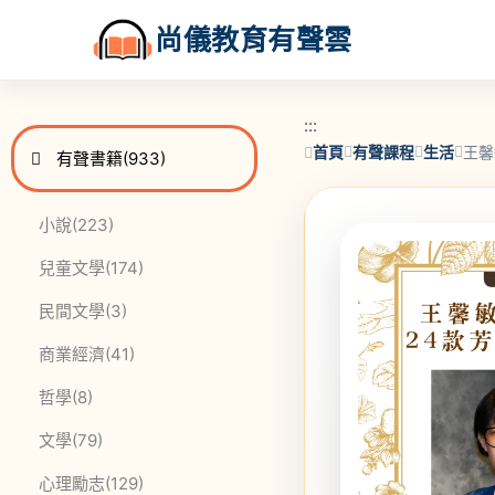
尚儀教育有聲雲
:::
:::
首頁
有聲課程
生活
王馨
進入
此分類有
本書
有聲書籍
(933)
此分類有
本書
小說
(223)
此分類有
本書
兒童文學
(174)
此分類有
本書
民間文學
(3)
此分類有
本書
商業經濟
(41)
此分類有
本書
哲學
(8)
此分類有
本書
文學
(79)
此分類有
本書
心理勵志
(129)