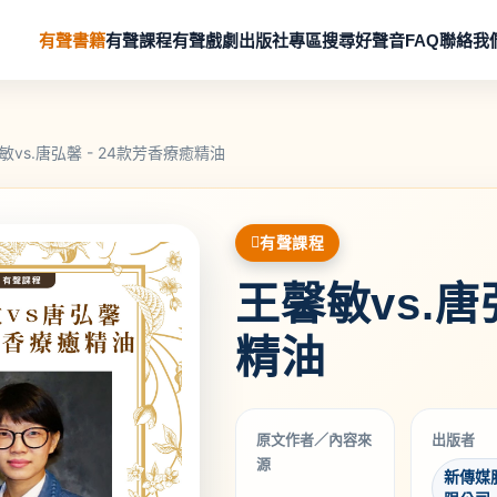
有聲書籍
有聲課程
有聲戲劇
出版社專區
搜尋好聲音
FAQ
聯絡我
敏vs.唐弘馨 - 24款芳香療癒精油
有聲課程
王馨敏vs.唐
精油
原文作者／內容來
出版者
源
新傳媒