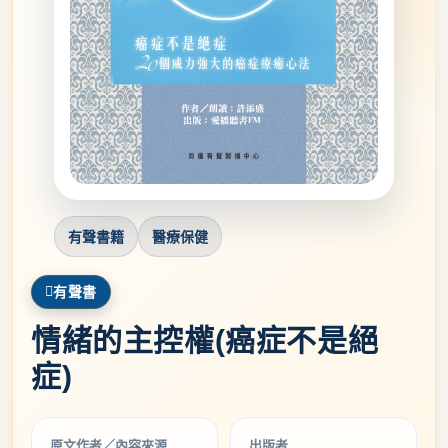
有聲書籍
醫療保健
有聲書
情緒的主控權(癌症不是絕
症)
原文作者／內容來源
出版者