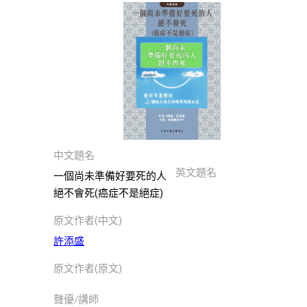
此分類有
(223)
本書
兒
童
文
學
此分類有
(174)
本書
民
間
中文題名
文
英文題名
學
一個尚未準備好要死的人
此分類有
(3)
絕不會死(癌症不是絕症)
本書
商
原文作者(中文)
業
許添盛
經
原文作者(原文)
濟
此分類有
(41)
聲優/講師
本書