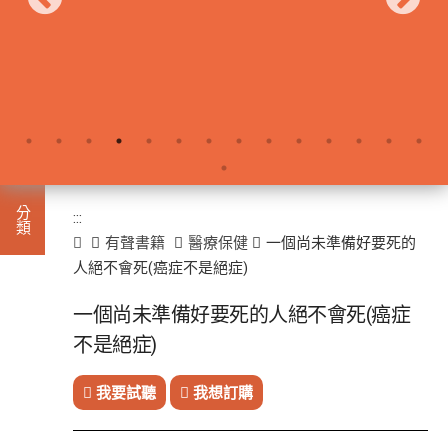
:::
分類
:::
首頁
有聲書籍
醫療保健
一個尚未準備好要死的
人絕不會死(癌症不是絕症)
進入
有聲
一個尚未準備好要死的人絕不會死(癌症
此分類有
書籍
本書
(933)
不是絕症)
我要試聽
我想訂購
小
說