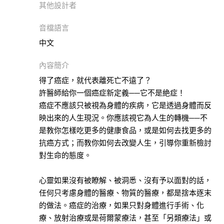
本書
其他設計者
自
然
音檔語言
科
中文
普
此分類有
(15)
內容簡介
本書
醫
得了癌症，就代表離死亡不遠了？
療
許醫師給你一個癌症新定義──它不是絶症！
保
癌症不應該只被視為身體的疾病，它是透過身體而反
健
映出來的人生現況。你應該視它為人生的轉機──不
此分類有
(62)
是教你怎樣吃更多的健康食品，或是如何去找更多的
本書
抗癌方式；而教你如何去改變人生，引導你重新檢討
歷
對生命的態度。
史
此分類有
(35)
心靈如果沒有被瞭解、被洞悉、沒有予以面對的話，
本書
生
任何只考慮身體的醫療、物質的醫療，都是捨本逐末
活
的做法。癌症的治療，如果只對身體進行手術、化
此分類有
(30)
療、放射治療或是荷爾蒙療法，甚至「另類療法」或