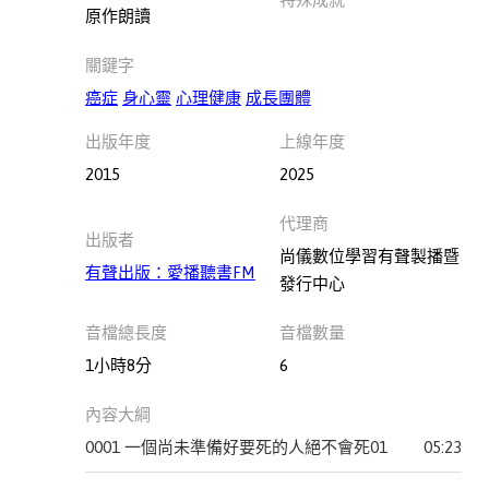
原作朗讀
此分類有
(21)
本書
關鍵字
癌症
身心靈
心理健康
成長團體
出版年度
上線年度
進入
有聲
此分類有
2015
2025
課程
本書
(189)
代理商
出版者
尚儀數位學習有聲製播暨
宗
有聲出版：愛播聽書FM
發行中心
教
此分類有
(4)
音檔總長度
音檔數量
本書
心
1小時8分
6
理
內容大綱
勵
志
0001 一個尚未準備好要死的人絕不會死01
05:23
此分類有
(49)