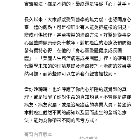
本書
實驗療法，都是不夠的，最終還是得從「心」著手。
旅
遊
長久以來，大家都感受到醫學的無力感，也認同身心
此分類有
(6)
靈一體的觀點，可是卻鮮少有人能夠把這樣的洞見，
本書
變成可供操作、甚至複製的治療方法。許醫師從事身
人
心靈整體健康研究十數年，對於癌症的治療及預防復
文
發有獨特心得。在他的「身心靈整體健康成長團
社
體」、「美麗人生癌症病患成長團體」裡，的確有現
科
代醫學未知的的理論基礎及治療技巧，治癒的效果斐
此分類有
(62)
然可觀，而這些你可以在這套有聲書裡找到。
本書
藝
術
當你聆聽時，也許呼應了你內心所隱約感覺到的真
此分類有
(6)
理，或是喚醒了你對生命的真知灼見。不管你是癌症
本書
病友、病友家屬，或是治療癌症的專業人員，希望這
青
本對癌症截然不同的認知以及因而產生的全新治療
少
法，能夠為你帶來不同的思考方式。
年
文
有聲內容版本
學
特殊成就