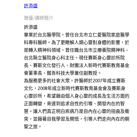
哲
許添盛
學
聲優/講師簡介
此分類有
(8)
本書
許添盛
文
畢業於台北醫學院，曾任台北市立仁愛醫院家庭醫學
學
科專科醫師。為了更瞭解人類心靈對身體的影響，於
此分類有
(79)
是轉入精神科領域，曾任職台北市立療養院精神科、
本書
心
台北縣立醫院身心科主任。現任賽斯身心靈診所院
理
長、賽斯文化發行人、財團法人新時代賽斯教育基金
勵
會董事長、醒吾科技大學兼任副教授。
志
為服務更多的社會大眾，許醫師於2007年成立賽斯
此分類有
(129)
文化，2008年成立新時代賽斯教育基金會及賽斯身
本書
心靈診所，希望藉由個人身心靈的成長及生活方面的
親
正面轉變，來達到追求自性的引導、開發內在的智
子
慧。讓人們真正明白疾病乃是自內在心靈的扭曲及衝
教
突，並藉著自我學習及開悟，引導人們走向內在的朝
養
聖之旅。
此分類有
(39)