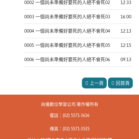
0002 一個尚未準備好要死的人絕不會死02
12:33
本書
商
業
0003 一個尚未準備好要死的人絕不會死03
16:00
此分類有
(23)
本書
0004 一個尚未準備好要死的人絕不會死04
12:13
生
活
0005 一個尚未準備好要死的人絕不會死05
12:15
此分類有
(12)
本書
0006 一個尚未準備好要死的人絕不會死06
09:13
古
典
文
上一頁
回首頁
學
此分類有
(36)
本書
尚儀數位學習公司 著作權所有
語
|
言
電話：(02) 5571-3636
學
傳真：(02) 5571-3535
習
|
此分類有
(9)