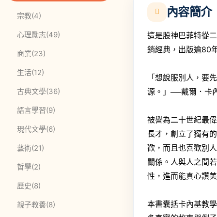
內容簡介
此分類有
本書
宗教
(4)
此分類有
本書
心理勵志
(49)
這是股神巴菲特從
銷經典，出版逾80
此分類有
本書
商業
(23)
此分類有
本書
生活
(12)
「想說服別人，要
此分類有
本書
源。」──戴爾．卡
古典文學
(36)
此分類有
本書
語言學習
(9)
被譽為二十世紀最偉
此分類有
本書
現代文學
(6)
長才，創立了獨有
歡，而且也喜歡別
此分類有
本書
藝術
(21)
關係。人與人之間
此分類有
本書
哲學
(2)
性，進而能真心讚
此分類有
本書
歷史
(8)
本書囊括卡內基教
此分類有
本書
親子教養
(8)