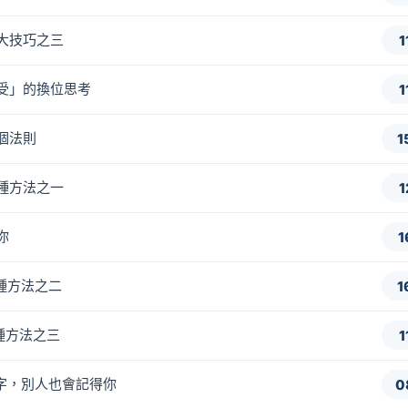
三大技巧之三
1
感受」的換位思考
1
三個法則
1
六種方法之一
1
你
1
六種方法之二
1
六種方法之三
1
名字，別人也會記得你
0