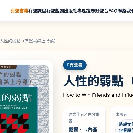
有聲書籍
有聲課程
有聲戲劇
出版社專區
搜尋好聲音
FAQ
聯絡我
人性的弱點（有聲書線上聆聽）
有聲書
人性的弱點
How to Win Friends and Infl
原文作者／內容來
出版者
源
時報文
戴爾．卡內基
企業股