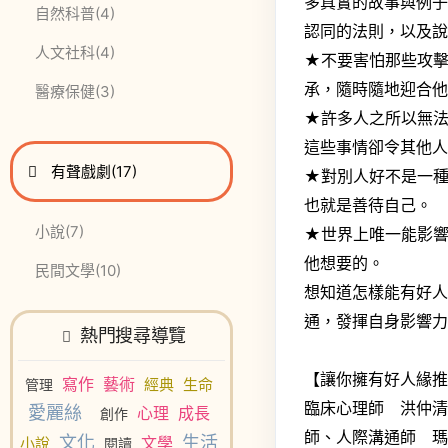
多真實的故事與例
此分類有
本書
自然科普
(4)
認同的法則，以及
此分類有
本書
人文社科
(4)
★不要害怕那些攻
承，隨時隨地迎合
此分類有
本書
醫療保健
(3)
★許多人之所以無
這些事情卻令其他
進入
此分類有
本書
有聲戲劇
(17)
★對別人好不是一
也就是善待自己。
此分類有
本書
小說
(7)
★世界上唯一能影
他想要的。
此分類有
本書
民間文學
(10)
想知道怎樣能有好
通，發揮自身影響力
熱門搜尋導覽
【讓你擁有好人緣
寫作
藝術
經典
生命
管理
臨床心理師 洪仲
愛麗絲
心理
成長
創作
師、人際溝通師 
文化
生活
文學
小說
閱讀