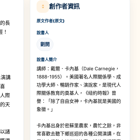
創作者資訊
原文作者(原文)
》的長
經！
說書人
劉開
逢
說書人簡介
講師：戴爾．卡內基（Dale Carnegie，
1888-1955）。美國著名人際關係學、成
與演講
功學大師、暢銷作家、演說家，是現代人
人喜
際關係教育的奠基人，《紐約時報》曾
好人際
譽：「除了自由女神，卡內基就是美國的
視的天
象徵。」
卡內基出身於密蘇里農家，農忙之餘，非
輔以諸
常喜歡去聽下鄉巡迴的各種公開演講，在