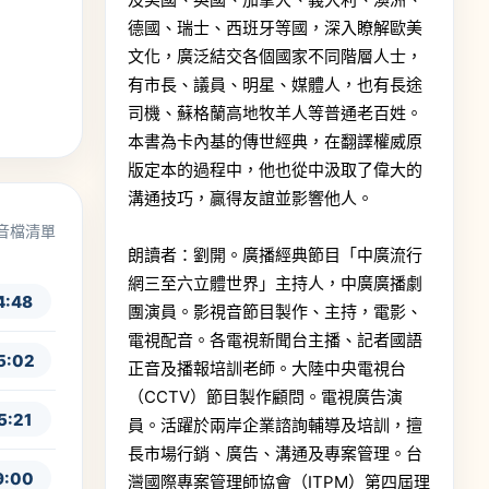
德國、瑞士、西班牙等國，深入瞭解歐美
文化，廣泛結交各個國家不同階層人士，
有市長、議員、明星、媒體人，也有長途
司機、蘇格蘭高地牧羊人等普通老百姓。
本書為卡內基的傳世經典，在翻譯權威原
版定本的過程中，他也從中汲取了偉大的
溝通技巧，贏得友誼並影響他人。
音檔清單
朗讀者：劉開。廣播經典節目「中廣流行
網三至六立體世界」主持人，中廣廣播劇
4:48
團演員。影視音節目製作、主持，電影、
電視配音。各電視新聞台主播、記者國語
5:02
正音及播報培訓老師。大陸中央電視台
（CCTV）節目製作顧問。電視廣告演
5:21
員。活躍於兩岸企業諮詢輔導及培訓，擅
長市場行銷、廣告、溝通及專案管理。台
9:00
灣國際專案管理師協會（ITPM）第四屆理