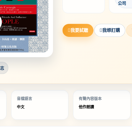
公司
我要試聽
我想訂購
勵志
音檔語言
有聲內容版本
中文
他作朗讀