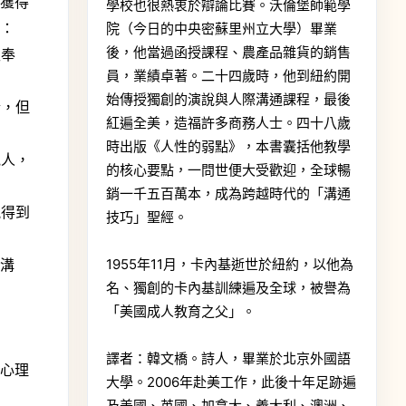
條獲得
學校也很熱衷於辯論比賽。沃倫堡師範學
是：
院（今日的中央密蘇里州立大學）畢業
後，他當過函授課程、農產品雜貨的銷售
諛奉
員，業績卓著。二十四歲時，他到紐約開
始傳授獨創的演說與人際溝通課程，最後
情，但
紅遍全美，造福許多商務人士。四十八歲
時出版《人性的弱點》，本書囊括他教學
他人，
的核心要點，一問世便大受歡迎，全球暢
銷一千五百萬本，成為跨越時代的「溝通
能得到
技巧」聖經。
效溝
1955年11月，卡內基逝世於紐約，以他為
名、獨創的卡內基訓練遍及全球，被譽為
「美國成人教育之父」。
譯者：韓文橋。詩人，畢業於北京外國語
商心理
大學。2006年赴美工作，此後十年足跡遍
及美國、英國、加拿大、義大利、澳洲、