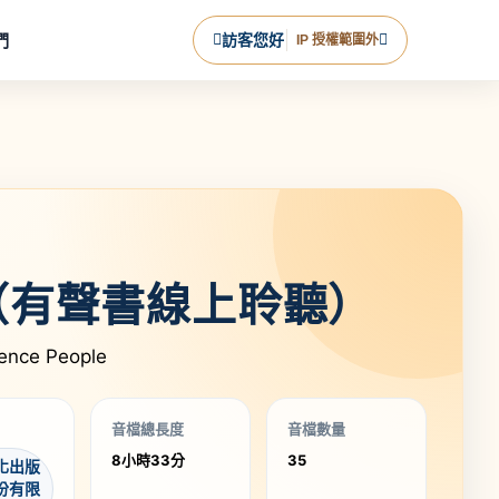
們
訪客您好
IP 授權範圍外
（有聲書線上聆聽）
uence People
音檔總長度
音檔數量
8小時33分
35
化出版
份有限