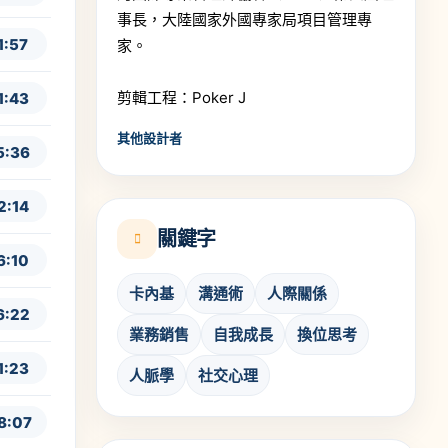
事長，大陸國家外國專家局項目管理專
1:57
家。
剪輯工程：Poker J
1:43
其他設計者
5:36
2:14
關鍵字
6:10
卡內基
溝通術
人際關係
6:22
業務銷售
自我成長
換位思考
1:23
人脈學
社交心理
8:07