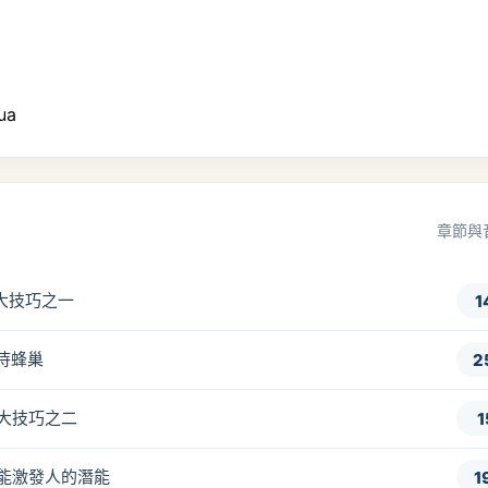
ua
章節與
三大技巧之一
1
善待蜂巢
2
三大技巧之二
1
，能激發人的潛能
1