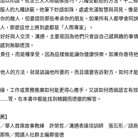
子加以印證，包含三大人際關係技巧、六種受歡迎的方法、十二
說服人的九種訣竅。他筆下妙語如珠，處處充滿智慧與洞見，像
擊你的敵人，但要提防那些奉承你的朋友。如果所有人都學會阿
他人，那麼這世上將到處都是「人際專家」。
法好好與人交流、溝通，主要是因為他們只會談自己感興趣的事
人感到無聊透頂。
種責任，而是種享受，因為這樣做能讓你健康快樂。如果你善待
響他人的方法，就是談論他所要的，而且還要告訴對方，如何才
人緣，工作或業務推廣如何能更得心應手，又該如何透過語言有
……等，在本書中都能找到精闢而透徹的解答。
推薦】
清／華人首席故事教練 許榮哲／溝通表達培訓師 張忘形／諮
瑪那熊／閱讀人社群主編鄭俊德