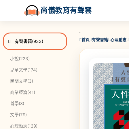
尚儀教育有聲雲
:::
:::
首頁
有聲書籍
心理勵志
進入
此分類有
本書
有聲書籍
(933)
此分類有
本書
小說
(223)
此分類有
本書
兒童文學
(174)
此分類有
本書
民間文學
(3)
此分類有
本書
商業經濟
(41)
此分類有
本書
哲學
(8)
此分類有
本書
文學
(79)
此分類有
本書
心理勵志
(129)