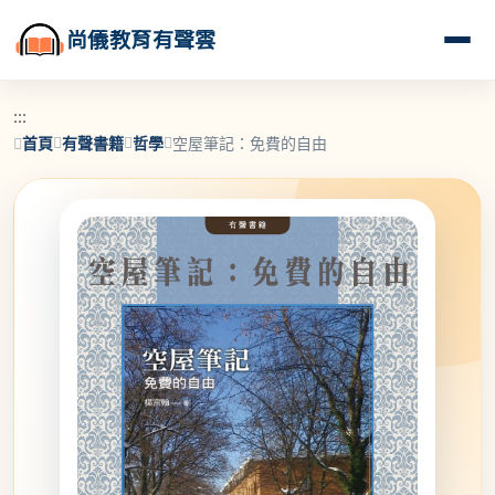
尚儀教育有聲雲
:::
首頁
有聲書籍
哲學
空屋筆記：免費的自由