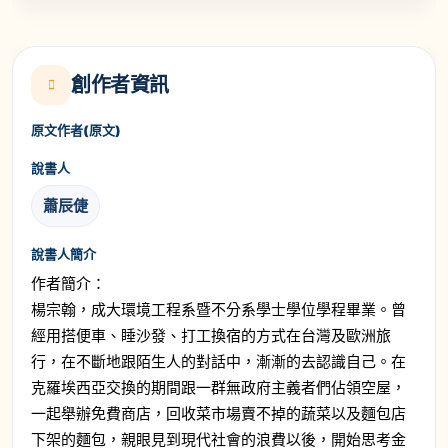
創作者資訊
原文作者(原文)
說書人
蕭辰倢
說書人簡介
作者簡介：
楊宗翰，成大環境工程系暨不分系學士學位學程畢業。曾
經用搭便車、睡沙發、打工換宿的方式在台灣及歐洲旅
行，在不斷地跟陌生人的對話中，漸漸的去認識自己。在
克羅埃西亞交換的期間跟一群無政府主義者們佔領空屋，
一起舉辦免費商店，回收菜市場賣不掉的蔬菜以及麵包店
下架的麵包，親眼見到現代社會的浪費以後，開始思考金