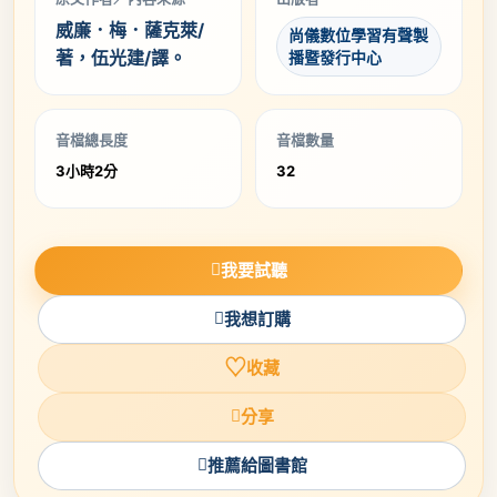
威廉．梅．薩克萊/
尚儀數位學習有聲製
著，伍光建/譯。
播暨發行中心
音檔總長度
音檔數量
3小時2分
32
我要試聽
我想訂購
♡
收藏
分享
推薦給圖書館