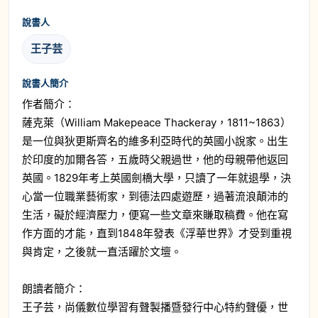
說書人
王子芸
說書人簡介
作者簡介：
薩克萊（William Makepeace Thackeray，1811~1863）
是一位與狄更斯齊名的維多利亞時代的英國小說家。出生
於印度的加爾各答，五歲時父親過世，他的母親帶他返回
英國。1829年考上英國劍橋大學，只讀了一年就退學，決
心當一位職業藝術家，到德法四處遊歷，過著流浪顛沛的
生活，礙於經濟壓力，便寫一些文章來賺取稿費。他在寫
作方面的才能，直到1848年發表《浮華世界》才受到重視
與肯定，之後就一直活躍於文壇。
朗讀者簡介：
王子芸，尚儀數位學習有聲製播暨發行中心特約聲優，世