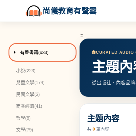
尚儀教育有聲雲
:::
:::
進入
此分類有
本書
有聲書籍
(933)
CURATED AUDIO
主題內
此分類有
本書
小說
(223)
此分類有
本書
兒童文學
(174)
從出版社、內容品牌
此分類有
本書
民間文學
(3)
此分類有
本書
商業經濟
(41)
主題內容
此分類有
本書
哲學
(8)
共
0
筆內容
此分類有
本書
文學
(79)