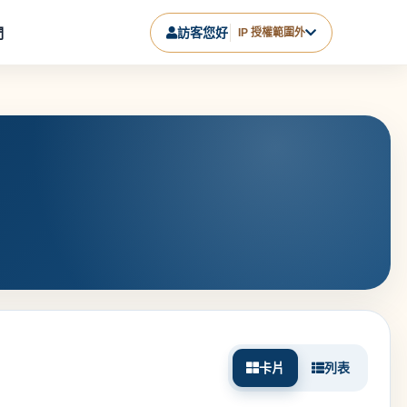
們
訪客您好
IP 授權範圍外
卡片
列表