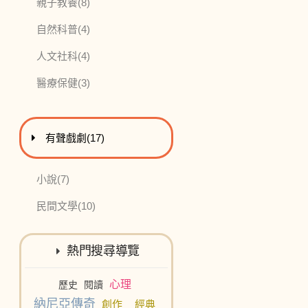
此分類有
本書
親子教養
(8)
此分類有
本書
自然科普
(4)
此分類有
本書
人文社科
(4)
此分類有
本書
醫療保健
(3)
進入
此分類有
本書
有聲戲劇
(17)
此分類有
本書
小說
(7)
此分類有
本書
民間文學
(10)
熱門搜尋導覽
心理
歷史
閱讀
納尼亞傳奇
創作
經典