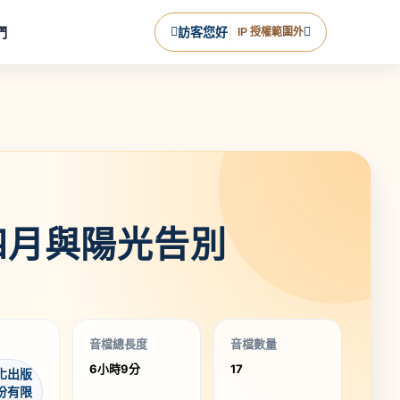
們
訪客您好
IP 授權範圍外
四月與陽光告別
音檔總長度
音檔數量
6小時9分
17
化出版
份有限