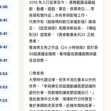
2016 年入行從業至今， 業務範圍涵蓋戲
8:30
劇、動畫、遊戲、廣告、商業旁白……等
各類有聲作品；亦有參與配唱工作。
9:41
代表作有《超級瑪利歐兄弟電影版》路易
吉、《屁屁偵探》馬爾濟斯局長、《傳說
9:41
對決》瑟斐斯、《勇者動畫系列2》正統
勇者。
9:41
聲演男主角之作品《24 小時偵探》曾於第
56屆廣播金鐘獎，奪得最佳廣播劇獎與最
9:41
佳音效獎。
◎黎家秀
1:53
大學時代讀法律，但多半泡在書本以外的
世界。「參與樂生保留運動讓我更認識所
1:53
處的社會，而劇場則讓我更認識自己。」
曾赴香港中文大學、理律新竹分所實習，
7:23
後於美國柏克萊求學。近幾年開始追夢。