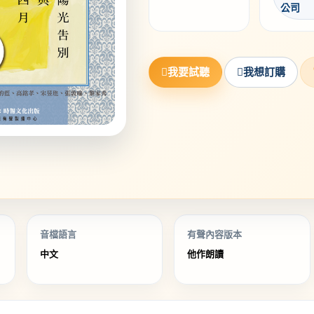
公司
我要試聽
我想訂購
音檔語言
有聲內容版本
中文
他作朗讀