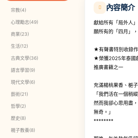
內容簡介
此分類有
本書
宗教
(4)
此分類有
本書
心理勵志
(49)
獻給所有「局外人
願所有的「四月」
此分類有
本書
商業
(23)
此分類有
本書
生活
(12)
★有聲書特別收錄
此分類有
本書
★榮獲2025年泰
古典文學
(36)
推廣書籍之一
此分類有
本書
語言學習
(9)
此分類有
本書
現代文學
(6)
充滿楊桃果香、梔
「我們活在一個稍
此分類有
本書
藝術
(21)
然而我卻心思用盡
此分類有
本書
哲學
(2)
無奇。」
此分類有
本書
歷史
(8)
********
此分類有
本書
親子教養
(8)