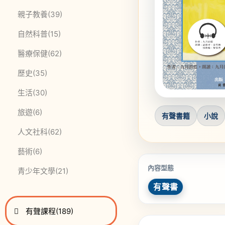
此分類有
本書
親子教養
(39)
此分類有
本書
自然科普
(15)
此分類有
本書
醫療保健
(62)
此分類有
本書
歷史
(35)
此分類有
本書
生活
(30)
此分類有
本書
旅遊
(6)
有聲書籍
小說
此分類有
本書
人文社科
(62)
此分類有
本書
藝術
(6)
內容型態
此分類有
本書
青少年文學
(21)
有聲書
進入
此分類有
本書
有聲課程
(189)