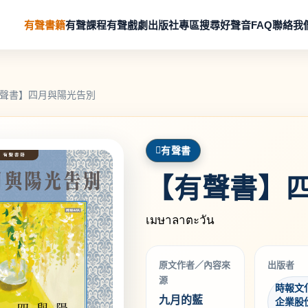
有聲書籍
有聲課程
有聲戲劇
出版社專區
搜尋好聲音
FAQ
聯絡我
聲書】四月與陽光告別
有聲書
【有聲書】
เมษาลาตะวัน
原文作者／內容來
出版者
源
時報文
九月的藍
企業股