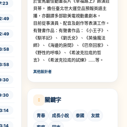
於金馬最佳動畫長片《幸福路上》飾演莊
7:23
貝蒂。 擔任臺北世大運空品預報英語主
播，亦翻譯多部歐美電視動畫劇本。
2:49
目前從事演員、配音及創作等表演工作。
有聲書作品：有聲書作品：《小王子》、
2:49
《馴羊記》、《劉氏女》、《英倫魔法
師》、《海邊的房間》、《巴奈回家》、
3:58
《野性的呼喚》、《希波克拉底的哲
言》、《希波克拉底的試練》……等。
3:58
其他設計者
9:30
9:30
關鍵字
3:14
青春
成長小說
泰國
友誼
3:14