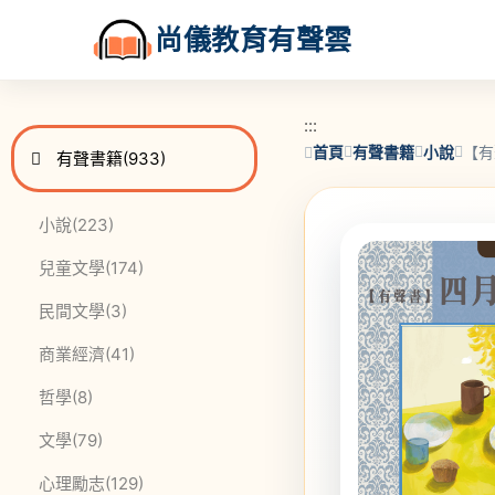
尚儀教育有聲雲
:::
:::
首頁
有聲書籍
小說
【有
進入
此分類有
本書
有聲書籍
(933)
此分類有
本書
小說
(223)
此分類有
本書
兒童文學
(174)
此分類有
本書
民間文學
(3)
此分類有
本書
商業經濟
(41)
此分類有
本書
哲學
(8)
此分類有
本書
文學
(79)
此分類有
本書
心理勵志
(129)