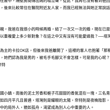
留在屋中，隔壁房間傳出媽的啜泣聲，從此，我再也沒有看到爸
，後來比較常住在醫院附近友人家，而我已經無法與她正常說話
母親，我爸在我很小的時候再婚，結了一次又一次的婚，現在已
以重複愛上多少新對象？在這之中又有沒有可能愛過我？──塔
為主的卡拉OK店，但後來我爸離開了，這裡的客人也抱著「那
姨，她們認為我是男的，被毛手毛腳又不會怎樣。可是我的心呢
奈特
泰國小鎮，雨後的泥土芳香和梔子花甜甜的香氣混在一塊，三名
有如四月平凡且普通，塔灣則是耀眼的太陽，奈特則是夜晚陰影
家中的局外人，猶如孤舟，渴望成為別人心中重要的人。