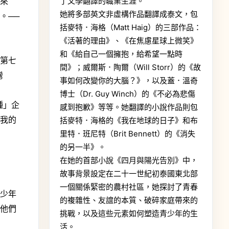
回來
了文學翻譯的職業生涯。
她將多部英文非虛構作品翻譯成泰文，包
。──
括麥特．海格（Matt Haig）的三部作品：
《活著的理由》、《在焦慮星球上微笑》
和《給自己一個擁抱，給希望一點時
是第七
間》；威爾斯．陶爾（Will Storr）的《故
灣
事如何改變你的大腦？》，以及蓋．溫奇
博士（Dr. Guy Winch）的《不必為悲傷
種」企
感到抱歉》等等。她翻譯的小說作品則包
？我的
括麥特．海格的《我在地球的日子》和布
里特．班尼特（Brit Bennett）的《消失
的另一半》。
在她的首部小說《四月與陽光告別》中，
故事背景設定在二十一世紀初泰國東北部
一個關係緊密的農村社區，她探討了青春
青少年
的複雜性、友誼的本質、破碎家庭帶來的
，他們
挑戰，以及這些元素如何塑造青少年的生
活。