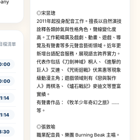
pany
◎宋昱璁
2011年起投身配音工作。擅長以自然演技
詮釋各類帥氣與性格角色，聲線變化度
高。工作範疇廣及戲劇、動畫、遊戲、導
音檔清單
覽及有聲書等多元聲音藝術領域。近年更
新增台語配音服務，展現語言跨界實力。
代表作包括《刀劍神域》桐人、《進擊的
0:00
巨人》艾連、《咒術迴戰》伏黑惠等現象
級動漫主角；遊戲領域則有《戀與製作
0:00
人》周棋洛、《爐石戰記》麥迪文等豐富
實績。
1:14
有聲書作品：《牧羊少年奇幻之旅》……
等。
1:14
◎張敦喻
8:30
職業配音員、樂團 Burning Beak 主唱。