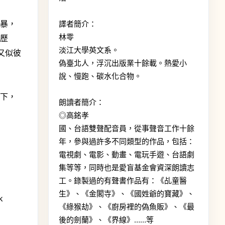
風暴，
譯者簡介：
林零
命歷
淡江大學英文系。
又似彼
偽臺北人，浮沉出版業十餘載。熱愛小
說、慢跑、碳水化合物。
花下，
朗讀者簡介：
◎高銘孝
國、台語雙聲配音員，從事聲音工作十餘
年，參與過許多不同類型的作品，包括：
電視劇、電影、動畫、電玩手遊、台語劇
集等等，同時也是愛盲基金會資深朗讀志
工。錄製過的有聲書作品有：《乩童醫
生》、《金閣寺》、《國姓爺的寶藏》、
k
《綠猴劫》、《廚房裡的偽魚販》、《最
後的劍蘭》、《界線》……等