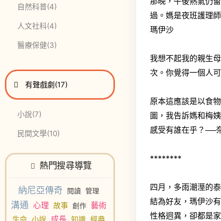
那晚，午後熱氣仍
此分類有
本書
自然科普
(4)
過。媽是夜班護理師
此分類有
本書
人文社科
(4)
瑪伊沙
此分類有
本書
醫療保健
(3)
我想不起我的親生
次。你覺得一個人可
進入
此分類有
本書
有聲戲劇
(17)
原本這應該是以食物
此分類有
本書
小說
(7)
圖，我告訴媽和梅
感受有誰在乎？──
此分類有
本書
民間文學
(10)
********
熱門搜尋導覽
四月，多雨潮溼的
納尼亞傳奇
閱讀
管理
結為好友，瑪伊沙
溝通
心理
藝術
故事
創作
性格迥異，卻都是
成長
生命
小說
知識
經典