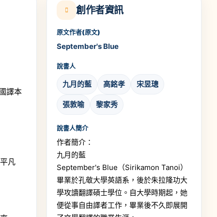
創作者資訊
原文作者(原文)
September's Blue
說書人
九月的藍
高銘孝
宋昱璁
泰國譯本
張敦喻
黎家秀
說書人簡介
作者簡介：
九月的藍
麼平凡
September's Blue（Sirikamon Tanoi）
畢業於孔敬大學英語系，後於朱拉隆功大
學攻讀翻譯碩士學位。自大學時期起，她
便從事自由譯者工作，畢業後不久即展開