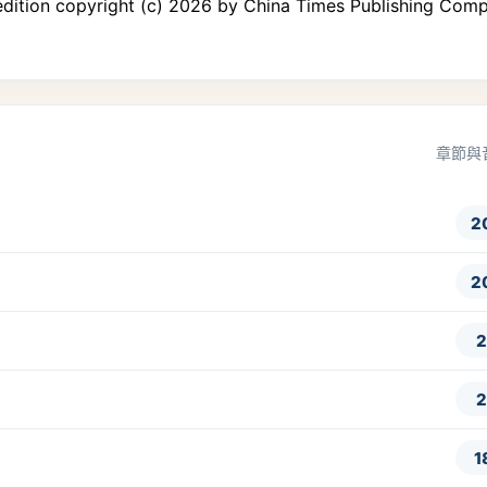
dition copyright (c) 2026 by China Times Publishing Com
章節與
2
2
2
2
1