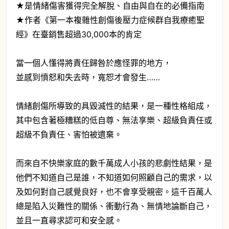
★是情緒傷害獲得完全解脫、自由與自在的必備指南
★作者《第一本複雜性創傷後壓力症候群自我療癒聖
經》在臺銷售超過30,000本的肯定
當一個人懂得將責任歸咎於應怪罪的地方，
並感到憤怒和失去時，寬恕才會發生……
情緒創傷所導致的具毀滅性的結果，是一種性格組成，
其中包含著極糟糕的低自尊、無法享樂、超級負責任或
超級不負責任、害怕被遺棄。
而來自不快樂家庭的數千萬成人小孩的悲劇性結果，是
他們不知道自己是誰，不知道如何照顧自己的需求，以
及如何對自己感覺良好，也不會享受親密。這千百萬人
總是陷入災難性的關係、衝動行為、無情地論斷自己，
並且一直尋求認可和安全感。