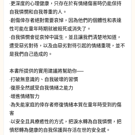
‧更深度的心理健康，只存在於有情緒傷害時仍能保持
自我憐憫和自我尊重的人。
‧創傷倖存者絕對需要哀悼，因為他們的個體性和表達
性可能在童年時期就被殺死或消失了。
‧自我憐憫會從哀悼中誕生，並且讓我們清楚地知道，
遭受惡劣對待，以及由惡劣對待引起的情緒重現，並不
是我們自己造成的。
本書所提供的實用建議將幫助你──
‧打破無意識的、自我破壞的習慣
‧復原全然感受自我情緒之能力
‧增進情緒智力
‧為失能家庭的倖存者修復情緒本質在童年時受到的傷
害
‧以安全且具療癒性的方式，把淚水轉為自我憐憫，把
憤怒轉為健康的自我保護與存活在世的安全感。