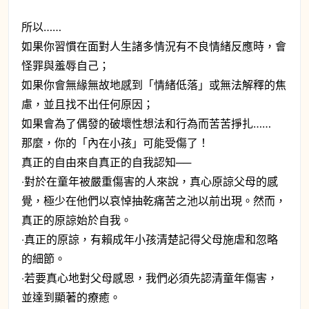
所以……
如果你習慣在面對人生諸多情況有不良情緒反應時，會
怪罪與羞辱自己；
如果你會無緣無故地感到「情緒低落」或無法解釋的焦
慮，並且找不出任何原因；
如果會為了偶發的破壞性想法和行為而苦苦掙扎……
那麼，你的「內在小孩」可能受傷了！
真正的自由來自真正的自我認知──
‧對於在童年被嚴重傷害的人來說，真心原諒父母的感
覺，極少在他們以哀悼抽乾痛苦之池以前出現。然而，
真正的原諒始於自我。
‧真正的原諒，有賴成年小孩清楚記得父母施虐和忽略
的細節。
‧若要真心地對父母感恩，我們必須先認清童年傷害，
並達到顯著的療癒。