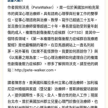
說書人簡介
作者佩特沃克（PeteWalker），是一位於美國加州柏克萊
市的資深心理治療師，具有諮商心理學與社會工作的雙學
位，從事心理諮商與治療、教學、寫作已超過三十五年，
並且擔任治療師督導超過二十年，專長是協助受到童年創
傷的成人，複雜性創傷後壓力症候群（CPTSD）是其中一
個特長領域。《第一本複雜性創傷後壓力症候群自我療癒
聖經》是他最暢銷的著作，在亞馬遜網站上一直名列前
茅。另外著有《如果不能怪罪你，我要如何原諒你？》與
《以風暴之眼為家：一位心理治療師如何處理自己的複雜
性創傷後壓力症候群》。想多了解佩特沃克，請至他的網
站：http://pete-walker.com。
譯者陳思含，是美國科羅拉多州立案心理治療師、加利福
尼亞州婚姻與家庭（暨兒童）治療師，普斯諦蛻變坊創辦
人，提供國際性、多元、全人、整合性的助人工作；現居
台北市。曾於美國加州郡立兒童心理門診擔任治療師，也
曾在科州創辦TLC心理治療診所，並成為科州華報心理專